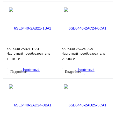
6SE6440-2AB21-1BA1
6SE6440-2AC24-0CA1
Частотный преобразователь
Частотный преобразователь
Siemens Micromaster 440,
Siemens Micromaster 440, 4кВт,
15 781 ₽
29 504 ₽
1,1кВт, 220В
220В
Подробнее
Подробнее