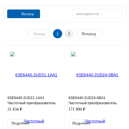
популярности
Фильтр
Назад
1
2
Вперед
6SE6440-2UD21-1AA1
6SE6440-2UD24-0BA1
Частотный преобразователь
Частотный преобразователь
Siemens Micromaster 440,
Siemens Micromaster 440, 4кВт,
21 634 ₽
171 000 ₽
1,1кВт, 380В
380В
Подробнее
Подробнее