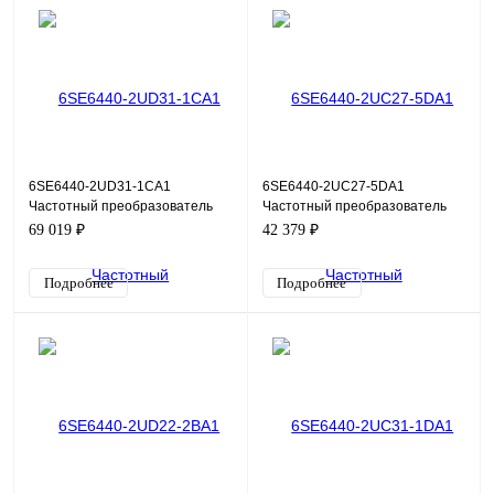
6SE6440-2UD31-1CA1
6SE6440-2UC27-5DA1
Частотный преобразователь
Частотный преобразователь
Siemens Micromaster 440, 11кВт,
Siemens Micromaster 440,
69 019 ₽
42 379 ₽
380В
7,5кВт, 220В
Подробнее
Подробнее