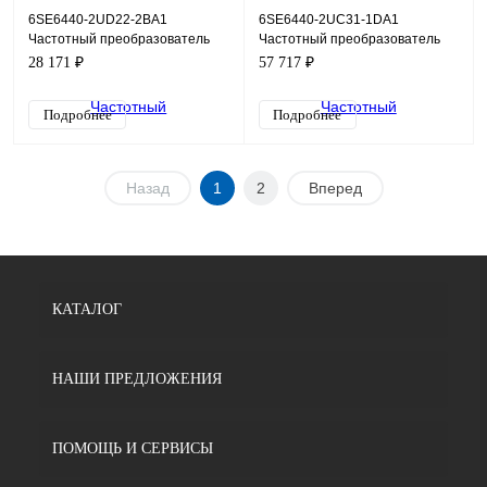
6SE6440-2UD22-2BA1
6SE6440-2UC31-1DA1
Частотный преобразователь
Частотный преобразователь
Siemens Micromaster 440,
Siemens Micromaster 440, 11кВт,
28 171 ₽
57 717 ₽
2,2кВт, 380В
220В
Подробнее
Подробнее
Назад
1
2
Вперед
КАТАЛОГ
НАШИ ПРЕДЛОЖЕНИЯ
ПОМОЩЬ И СЕРВИСЫ