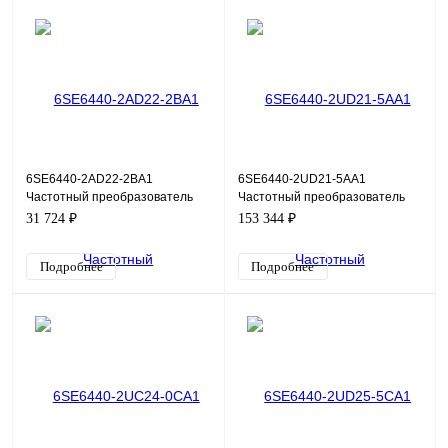
6SE6440-2AD22-2BA1
6SE6440-2UD21-5AA1
Частотный преобразователь
Частотный преобразователь
Siemens Micromaster 440,
Siemens Micromaster 440,
31 724 ₽
153 344 ₽
2,2кВт, 380В
1,5кВт, 380В
Подробнее
Подробнее