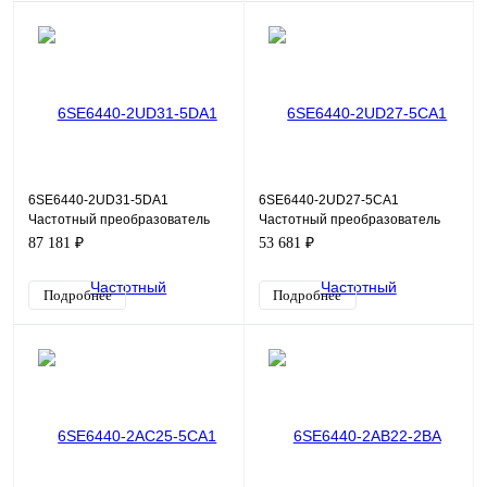
6SE6440-2UD31-5DA1
6SE6440-2UD27-5CA1
Частотный преобразователь
Частотный преобразователь
Siemens Micromaster 440, 15кВт,
Siemens Micromaster 440,
87 181 ₽
53 681 ₽
380В
7,5кВт, 380В
Подробнее
Подробнее