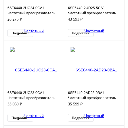
6SE6440-2UC24-0CA1
6SE6440-2UD25-5CA1
Частотный преобразователь
Частотный преобразователь
Siemens Micromaster 440, 4кВт,
Siemens Micromaster 440,
26 275 ₽
43 591 ₽
220В
5,5кВт, 380В
Подробнее
Подробнее
6SE6440-2UC23-0CA1
6SE6440-2AD23-0BA1
Частотный преобразователь
Частотный преобразователь
Siemens Micromaster 440, 3кВт,
Siemens Micromaster 440, 3кВт,
33 050 ₽
35 599 ₽
220В
380В
Подробнее
Подробнее