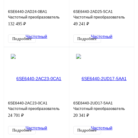
6SE6440-2AD24-0BA1
6SE6440-2AD25-5CA1
Частотный преобразователь
Частотный преобразователь
Siemens Micromaster 440, 4кВт,
Siemens Micromaster 440,
132 495 ₽
49 241 ₽
380В
5,5кВт, 380В
Подробнее
Подробнее
6SE6440-2AC23-0CA1
6SE6440-2UD17-5AA1
Частотный преобразователь
Частотный преобразователь
Siemens Micromaster 440, 3кВт,
Siemens Micromaster 440,
24 701 ₽
20 341 ₽
220В
0,75кВт, 380В
Подробнее
Подробнее