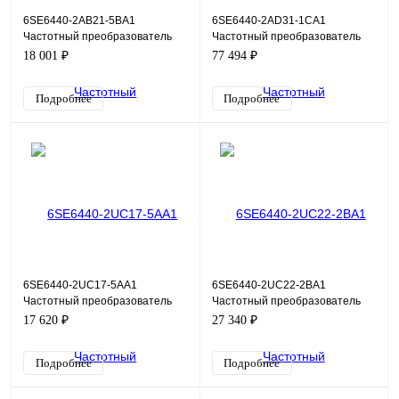
6SE6440-2AB21-5BA1
6SE6440-2AD31-1CA1
Частотный преобразователь
Частотный преобразователь
Siemens Micromaster 440,
Siemens Micromaster 440, 11кВт,
18 001 ₽
77 494 ₽
1,5кВт, 220В
380В
Подробнее
Подробнее
6SE6440-2UC17-5AA1
6SE6440-2UC22-2BA1
Частотный преобразователь
Частотный преобразователь
Siemens Micromaster 440,
Siemens Micromaster 440,
17 620 ₽
27 340 ₽
0,75кВт, 220В
2,2кВт, 220В
Подробнее
Подробнее