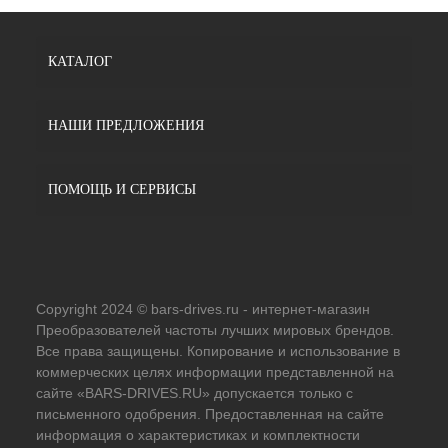
КАТАЛОГ
НАШИ ПРЕДЛОЖЕНИЯ
ПОМОЩЬ И СЕРВИСЫ
Copyright 2024 © bars-drives.ru - интернет-магазин
Преобразователей частоты лучших мировых брендов.
Все права защищены. Копирование и использование в
коммерческих целях информации представленной на
сайте «BARS-DRIVES.RU» допускается только с
письменного одобрения. Предоставленная на сайте
информация о характеристиках и комплектности