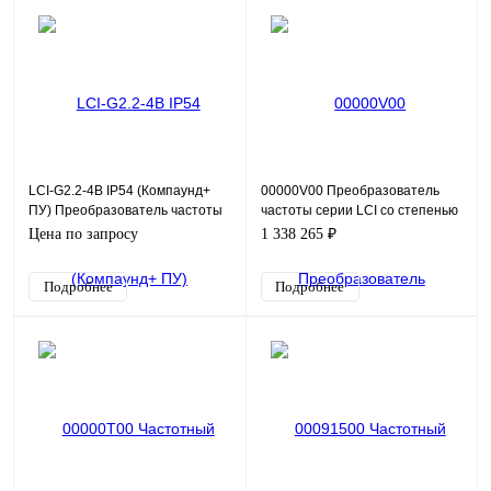
LCI-G2.2-4B IP54 (Компаунд+
00000V00 Преобразователь
ПУ) Преобразователь частоты
частоты серии LCI со степенью
LCI-G2.2-4B IP54 с покрытием
защиты IP54: LCI-G315-4 IP54
Цена по запросу
1 338 265 ₽
компаундом (2.2
Подробнее
Подробнее