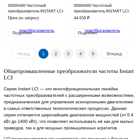
00095400 Частотный
00000400 Частотный
преобразователь INSTART LCI-
преобразователь INSTART LCI-
G280-6, 660В, 280кВт, 520А
G4.0-4B IP54, 380В, 8,5А, IP54
Цена по запросу
44 650 ₽
Подробнее
Подробнее
Назад
1
2
3
4
8
Вперед
Общепромышленные преобразователи частоты Instart
LCI
Серия Instart LCI — это многофункциональная линейка
частотных преобразователей с расширенными возможностями,
предназначенная для управления асинхронными двигателями
в самых ответственных технологических процессах. Данная
серия отличается широчайшим диапазоном мощностей (от 0.4
кВт до 1400 кВт), что позволяет использовать её как для малых
приводов, так и для мощных промышленных агрегатов.
LCI позиционируется как универсальное решение с богатым