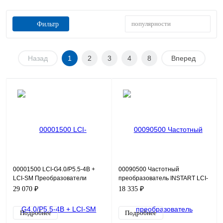
популярности
Фильтр
Назад
1
2
3
4
8
Вперед
00001500 LCI-G4.0/P5.5-4B +
00090500 Частотный
LCI-SM Преобразователи
преобразователь INSTART LCI-
частоты серии LCI для
G0.75-4B (S), 380В, 0,75кВт,
29 070 ₽
18 335 ₽
синхронных двигателей Вход(
2,5А
Подробнее
Подробнее