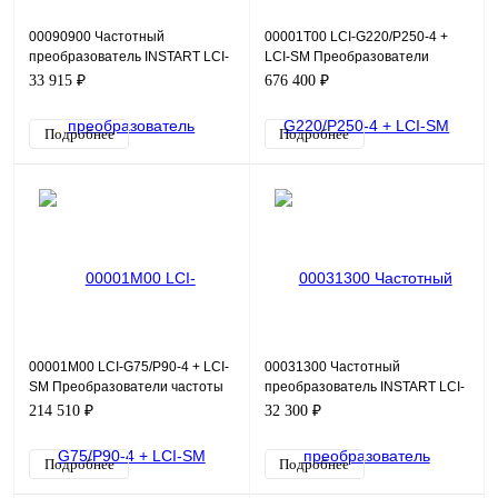
00090900 Частотный
00001T00 LCI-G220/P250-4 +
преобразователь INSTART LCI-
LCI-SM Преобразователи
G5.5/P7.5-4B, 380В, 5,5кВт, 13А
частоты серии LCI для
33 915 ₽
676 400 ₽
синхронных двигателей Вход(U
Подробнее
Подробнее
00001M00 LCI-G75/P90-4 + LCI-
00031300 Частотный
SM Преобразователи частоты
преобразователь INSTART LCI-
серии LCI для синхронных
G0.75-3, 220В, 0,75кВт, 2,5А
214 510 ₽
32 300 ₽
двигателей Вход(Uвх
Подробнее
Подробнее