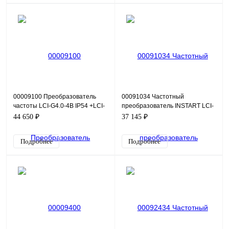
00009100 Преобразователь
00091034 Частотный
частоты LCI-G4.0-4B IP54 +LCI-
преобразователь INSTART LCI-
FM
G7.5/P11-4B+LCI-FM, 380В,
44 650 ₽
37 145 ₽
7,5кВт, 18А
Подробнее
Подробнее