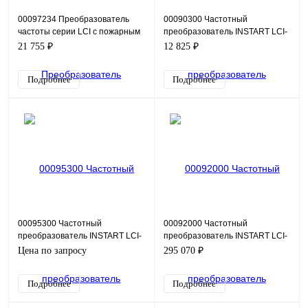
00097234 Преобразователь
00090300 Частотный
частоты серии LCI с пожарным
преобразователь INSTART LCI-
режимом: LCI-G1.5/P2.2-4B+LCI-
G1.5-2B (S), 220В, 1,5кВт, 7А
21 755 ₽
12 825 ₽
FM
Подробнее
Подробнее
00095300 Частотный
00092000 Частотный
преобразователь INSTART LCI-
преобразователь INSTART LCI-
G250-6, 660В, 250кВт, 465А
G90/P110-4, 380В, 90кВт, 176А
Цена по запросу
295 070 ₽
Подробнее
Подробнее