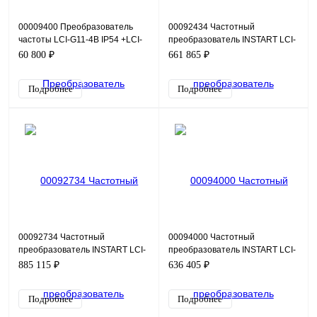
00009400 Преобразователь
00092434 Частотный
частоты LCI-G11-4B IP54 +LCI-
преобразователь INSTART LCI-
FM
G200/P220-4+LCI-FM, 380В,
60 800 ₽
661 865 ₽
200кВт, 380А
Подробнее
Подробнее
00092734 Частотный
00094000 Частотный
преобразователь INSTART LCI-
преобразователь INSTART LCI-
G280/P315-4+LCI-FM, 380В,
G185/P200-4, 380В, 185кВт,
885 115 ₽
636 405 ₽
280кВт, 520А
340А
Подробнее
Подробнее