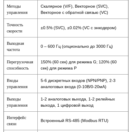
Скалярное (V/F), Векторное (SVC),
Методы
Векторное с обратной связью (VC)
управления
Точность
±0.5% (SVC), ±0.02% (VC с энкодером)
скорости
Выходная
0 – 600 Гц (опционально до 3000 Гц)
частота
150% (60 сек) для режима G; 120% (60
Перегрузочная
сек) для режима P
способность
5-6 дискретных входов (NPN/PNP), 2-3
Входы
аналоговых входа (0-10В/0-20мА)
управления
1-2 аналоговых выхода, 1-2 релейных
Выходы
выхода, 1 цифровой выход
управления
Интерфейс
Встроенный RS-485 (Modbus RTU)
связи