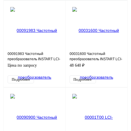
00091983 Частотный
00031600 Частотный
преобразователь INSTART LCI-
преобразователь INSTART LCI-
G75/P90-4+LCI-SM, 380В, 75кВт,
G4.0-3, 220В, 4кВт, 8,5А
Цена по запросу
48 640 ₽
150А
Подробнее
Подробнее