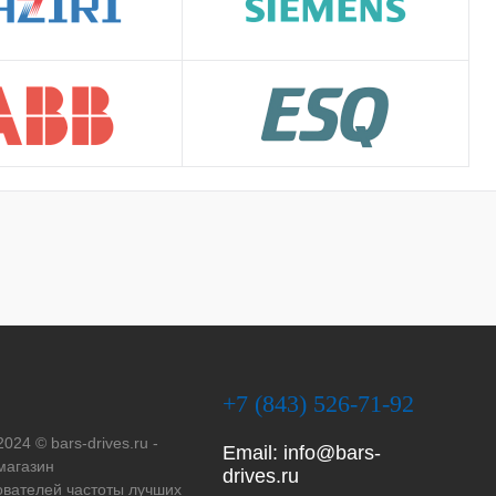
+7 (843) 526-71-92
2024 © bars-drives.ru -
Email:
info@bars-
магазин
drives.ru
вателей частоты лучших