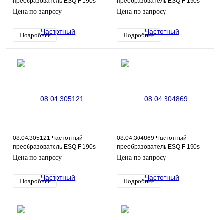
преобразователь ESQ F 190s
преобразователь ESQ F 190s
4T-1.5G/2.2P
4T-0.75G/1.5P
Цена по запросу
Цена по запросу
Подробнее
Подробнее
08.04.305121 Частотный
08.04.304869 Частотный
преобразователь ESQ F 190s
преобразователь ESQ F 190s
4T-0.4G/0.75P
2S-7.5K
Цена по запросу
Цена по запросу
Подробнее
Подробнее