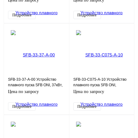
Цена по запросу
Цена по запросу
220Uупр
Подробнее
Подробнее
SFB-33-37-A-00 Устройство
SFB-33-C075-A-10 Устройство
плавного пуска SFB ONI, 37кВт,
плавного пуска SFB ONI,
380В, 110-220Uупр
Modbus, 0,75кВт, 380В, 110-
Цена по запросу
Цена по запросу
220Uупр
Подробнее
Подробнее