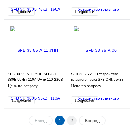
Подробнее
Подробнее
SFB-33-55-A-11 УПП SFB 3Ф
SFB-33-75-A-00 Устройство
380В 55кВт 110А Uупр 110-220В
плавного пуска SFB ONI, 75кВт,
Modbus с выкл. ONI
380В, 110-220Uупр
Цена по запросу
Цена по запросу
Подробнее
Подробнее
Назад
1
2
Вперед