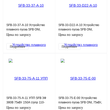
SFB-33-37-A-10 Устройство
SFB-33-D22-A-10 Устройство
плавного пуска SFB ONI,
плавного пуска SFB ONI,
Modbus, 37кВт, 380В, 110-
Modbus, 2,2кВт, 380В, 110-
Цена по запросу
Цена по запросу
220Uупр
220Uупр
Подробнее
Подробнее
SFB-33-75-A-11 УПП SFB 3Ф
SFB-33-75-E-00 Устройство
380В 75кВт 150А Uупр 110-
плавного пуска SFB ONI, 75кВт,
220В Modbus с выкл. ONI
380В, 24Uупр
Цена по запросу
Цена по запросу