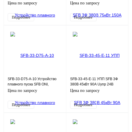
380В, 110-220Uупр
Modbus с выкл. ONI
Цена по запросу
Цена по запросу
Подробнее
Подробнее
SFB-33-D75-A-10 Устройство
SFB-33-45-E-11 УПП SFB 3Ф
плавного пуска SFB ONI,
380В 45кВт 90А Uупр 24В
Modbus, 7,5кВт, 380В, 110-
Modbus с выкл. ONI
Цена по запросу
Цена по запросу
220Uупр
Подробнее
Подробнее