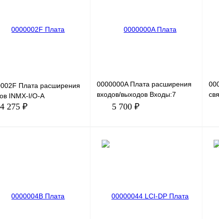
ить в 1 клик
Сравнение
Купить в 1 клик
Сравнение
Ку
збранное
Под заказ
В избранное
Под заказ
В 
0000000A Плата расширения
00
0002F Плата расширения
входов/выходов Входы:7
свя
ов INMX-I/O-A
цифровых (DI), 2 аналоговых
IN
4 275 ₽
5 700 ₽
(AI), 1 импульсный вход
В корзину
В корзину
ить в 1 клик
Сравнение
Купить в 1 клик
Сравнение
Ку
збранное
Под заказ
В избранное
Под заказ
В 