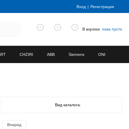
Вход
Регистрация
0
0
0
пока пусто
В корзине
ART
CHZIRI
ABB
Siemens
ONI
Вид каталога:
Вперед