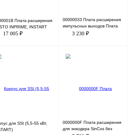
00000033 Плата расширения
00001B Плата расширения
импульсных выходов Плата
-STO INPRIME, INSTART
расширения для вывода
17 005 ₽
3 230 ₽
требуемых показателей преоб
В корзину
В корзину
пить в 1 клик
Сравнение
Купить в 1 клик
Сравнение
избранное
Под заказ
В избранное
Под заказ
0000000F Плата расширения
пус для SSI (5,5-55 кВт,
для энкодера SinCos без
START)