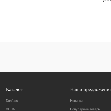
давл
мног
(4 о
Куп
В и
Каталог
Наши предложени
Danfoss
Новинки
VEDA
Популярные товары