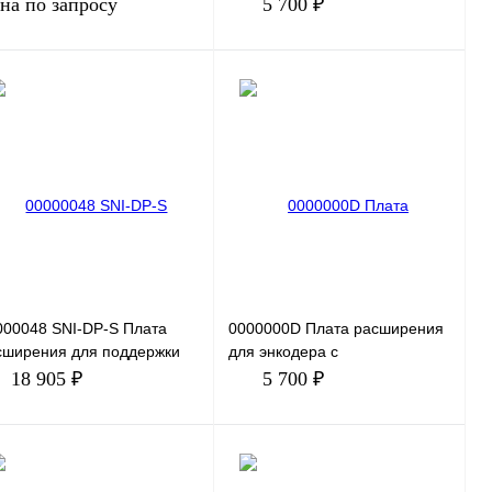
выходного разделения по
на по запросу
5 700 ₽
частотам Макс. скорость: 1
В корзину
Запросить цену
Купить в 1 клик
Сравнение
пить в 1 клик
Сравнение
В избранное
Под заказ
избранное
Под заказ
000048 SNI-DP-S Плата
0000000D Плата расширения
сширения для поддержки
для энкодера с
отокола PROFIBUS
дифференциальными
18 905 ₽
5 700 ₽
вместимость: устройства
выходами Поддерживает
авно
дифференциальный вх
В корзину
В корзину