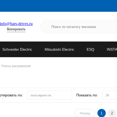
info@bars-drives.ru
Копировать
Schneider Electric
Mitsubishi Electric
ESQ
INST
Платы расширения
ртировать по:
Показать по:
популярности
30
Назад
1
2