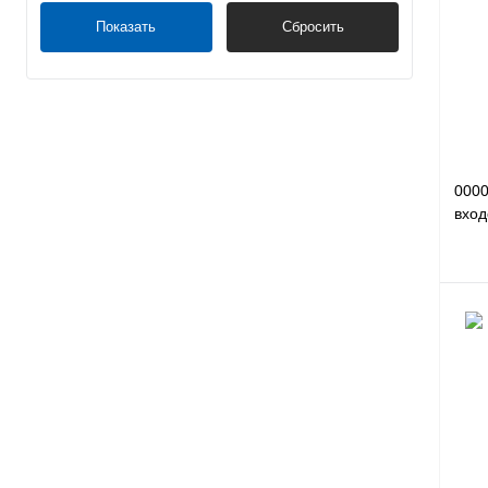
Куп
Показать
Сбросить
В и
000
вход
Куп
В и