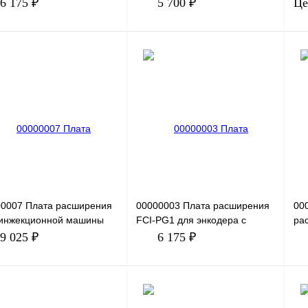
овой вход (DI7~DI10) 1-
6 175 ₽
5 700 ₽
Це
льный аналоговый
В корзину
В корзину
ить в 1 клик
Сравнение
Купить в 1 клик
Сравнение
Ку
збранное
Под заказ
В избранное
Под заказ
В 
00007 Плата расширения
00000003 Плата расширения
00
 инжекционной машины
FCI-PG1 для энкодера с
ра
ования. 2-канальный
дифференциальными
пр
9 025 ₽
6 175 ₽
овой вход (D17-D18) 2-
выходами. Поддерживает
Со
дифференци
пл
В корзину
В корзину