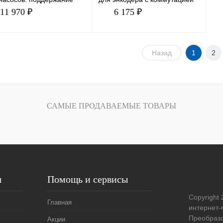
ения в
UVW. Поддерживает
11 970 ₽
6 175 ₽
одвигательных системах
дифференциальный входной
сновных
сигн
В корзину
В корзину
Назад
1
2
ить в 1 клик
Сравнение
Купить в 1 клик
Сравнение
збранное
Под заказ
В избранное
Под заказ
САМЫЕ ПРОДАВАЕМЫЕ ТОВАРЫ
я
Помощь и сервисы
Copyright 
Главная
интернет-
Преобразо
Акции