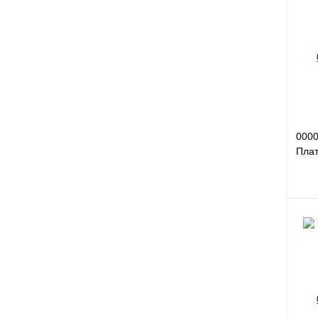
Куп
В и
0000
Плат
подд
Пла
Куп
В и