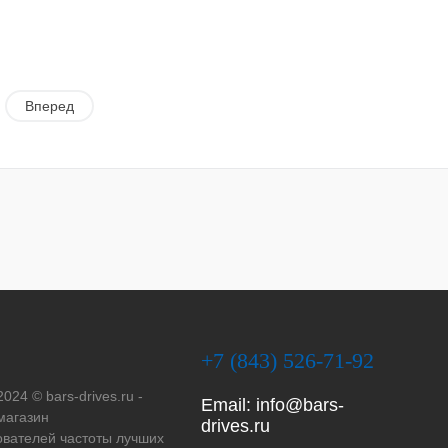
Вперед
+7 (843) 526-71-92
2024 © bars-drives.ru -
Email:
info@bars-
магазин
drives.ru
вателей частоты лучших