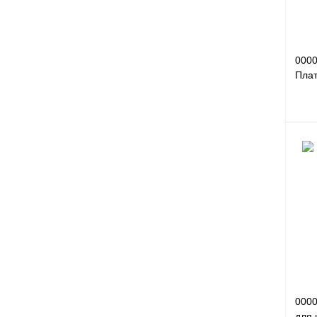
0000
Плат
подд
Пла
Куп
В и
000
для 