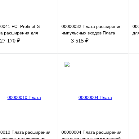
0041 FCI-Profinet-S
00000032 Плата расширения
00
а расширения для
импульсных входов Плата
дл
ержки протокола Profinet.
расширения для задания
PR
27 170 ₽
3 515 ₽
та расширения FCI-PROF
опорной частоты преобразова
вс
В корзину
В корзину
ить в 1 клик
Сравнение
Купить в 1 клик
Сравнение
Ку
збранное
Под заказ
В избранное
Под заказ
В 
00010 Плата расширения
00000004 Плата расширения
насосов. поддержание
для энкодера с коммутацией