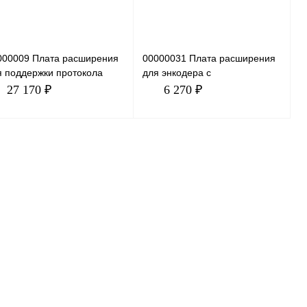
000009 Плата расширения
00000031 Плата расширения
я поддержки протокола
для энкодера с
OFIBUS. Совместимость:
дифференциальными
27 170 ₽
6 270 ₽
е модели преобразовател
выходами Поддерживает
дифференциальный вх
В корзину
В корзину
пить в 1 клик
Сравнение
Купить в 1 клик
Сравнение
избранное
Под заказ
В избранное
Под заказ