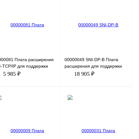
пить в 1 клик
Сравнение
Купить в 1 клик
Сравнение
избранное
Под заказ
В избранное
Под заказ
000081 Плата расширения
00000049 SNI-DP-B Плата
I-TCP/IP для поддержки
расширения для поддержки
отокола ModBUS TCP/IP
протокола PROFIBUS
5 985 ₽
18 905 ₽
Совместимость: устройства
плавно
В корзину
В корзину
пить в 1 клик
Сравнение
Купить в 1 клик
Сравнение
избранное
Под заказ
В избранное
Под заказ