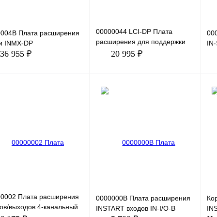
00000044 LCI-DP Плата
0004B Плата расширения
00
расширения для поддержки
и INMX-DP
IN
протокола Profibus
36 955 ₽
20 995 ₽
Совместимость:
преобразователи час
В корзину
В корзину
ить в 1 клик
Сравнение
Купить в 1 клик
Сравнение
Ку
збранное
Под заказ
В избранное
Под заказ
В 
00002 Плата расширения
0000000B Плата расширения
Кор
ов/выходов 4-канальный
INSTART входов IN-I/O-B
IN