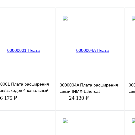
00001 Плата расширения
0000004A Плата расширения
00
ов/выходов 4-канальный
связи INMX-Ethercat
св
овой вход (DI7~DI10); 1-
6 175 ₽
24 130 ₽
льный аналоговы
В корзину
В корзину