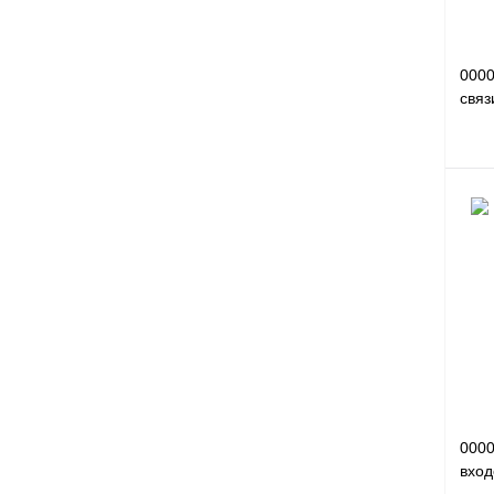
000
связ
Куп
В и
000
вход