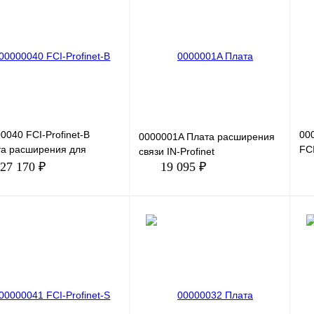
ить в 1 клик
Сравнение
Купить в 1 клик
Сравнение
Ку
збранное
Под заказ
В избранное
Под заказ
В 
0040 FCI-Profinet-B
00
0000001A Плата расширения
а расширения для
FC
связи IN-Profinet
ержки протокола Profinet.
пр
27 170 ₽
19 095 ₽
та расширения FCI-PROF
В корзину
В корзину
ить в 1 клик
Сравнение
Купить в 1 клик
Сравнение
Ку
збранное
Под заказ
В избранное
Под заказ
В 