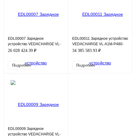
EDL00007 Зарядное
EDL00011 Зарядное устройство
устройство VEDACHARGE VL-
VEDACHARGE VL-A1M-P480-
A1M-P320-2330-T4-E54-VP3-
2500-T4-E54-VP3-M2-AC700-
26 028 424.39 ₽
34 385 583.93 ₽
M2-AC700-BG700-
BG700-CXXXX+D1+E1+GS
CXXXX+D1+E1+GS
Подробнее
Подробнее
EDL00009 Зарядное
устройство VEDACHARGE VL-