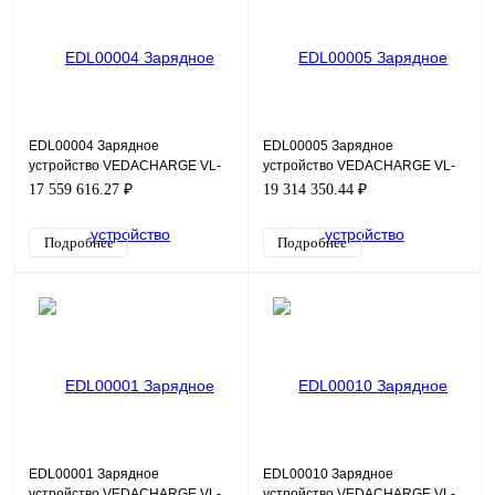
EDL00004 Зарядное
EDL00005 Зарядное
устройство VEDACHARGE VL-
устройство VEDACHARGE VL-
A1M-P200-0400-T4-E54-VP3-
A1M-P240-0500-T4-E54-VP3-
17 559 616.27 ₽
19 314 350.44 ₽
M2-AC500-BG500-
M2-AC600-BG600-
CXXXX+D1+E1+GS
CXXXX+D1+E1+GS
Подробнее
Подробнее
EDL00001 Зарядное
EDL00010 Зарядное
устройство VEDACHARGE VL-
устройство VEDACHARGE VL-