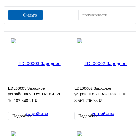
популярности
Фильтр
EDL00003 Зарядное
EDL00002 Зарядное
устройство VEDACHARGE VL-
устройство VEDACHARGE VL-
A1M-P160-0330-T4-E54-VP3-
A1M-P120-0250-T4-E54-VP3-
10 183 348.21 ₽
8 561 706.33 ₽
M2-AC350-BG300-
M2-AC300-BG300-
CXXXX+D1+E1+GS
CXXXX+D1+E1+GS
Подробнее
Подробнее