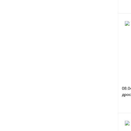
Куп
В и
08.0
дрос