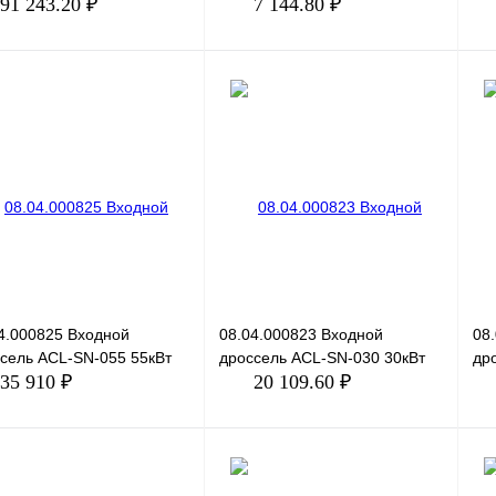
91 243.20 ₽
7 144.80 ₽
В корзину
В корзину
ить в 1 клик
Сравнение
Купить в 1 клик
Сравнение
Ку
збранное
Под заказ
В избранное
Под заказ
В 
4.000825 Входной
08.04.000823 Входной
08
сель ACL-SN-055 55кВт
дроссель ACL-SN-030 30кВт
др
35 910 ₽
20 109.60 ₽
В корзину
В корзину