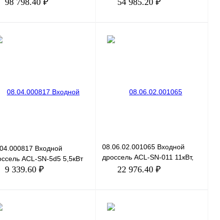
98 798.40 ₽
54 985.20 ₽
В корзину
В корзину
пить в 1 клик
Сравнение
Купить в 1 клик
Сравнение
избранное
Под заказ
В избранное
Под заказ
08.06.02.001065 Входной
.04.000817 Входной
дроссель ACL-SN-011 11кВт,
оссель ACL-SN-5d5 5,5кВт
690В
9 339.60 ₽
22 976.40 ₽
В корзину
В корзину