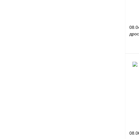
08.0
дрос
Куп
В и
08.0