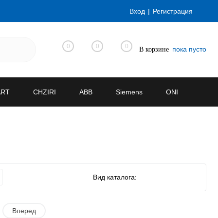
Вход
Регистрация
0
0
0
пока пусто
В корзине
ART
CHZIRI
ABB
Siemens
ONI
Вид каталога:
Вперед