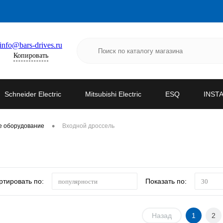
info@bars-drives.ru
Копировать
Schneider Electric
Mitsubishi Electric
ESQ
INST
•
е оборудование
Входной дроссель
ртировать по:
Показать по:
популярности
30
Назад
1
2