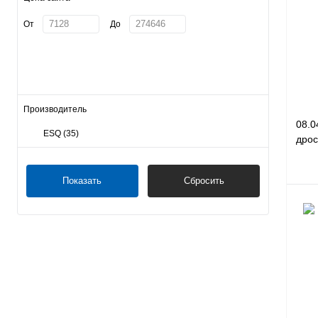
Куп
От
До
В и
Производитель
08.0
ESQ
(35)
дрос
Показать
Сбросить
Куп
В и