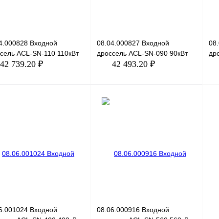
4.000828 Входной
08.04.000827 Входной
08
сель ACL-SN-110 110кВт
дроссель ACL-SN-090 90кВт
др
42 739.20 ₽
42 493.20 ₽
В корзину
В корзину
ить в 1 клик
Сравнение
Купить в 1 клик
Сравнение
Ку
збранное
Под заказ
В избранное
Под заказ
В 
6.001024 Входной
08.06.000916 Входной