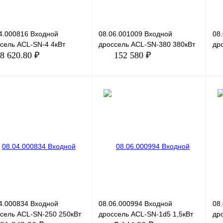
4.000816 Входной
08.06.001009 Входной
08
сель ACL-SN-4 4кВт
дроссель ACL-SN-380 380кВт
др
8 620.80 ₽
152 580 ₽
В корзину
В корзину
ить в 1 клик
Сравнение
Купить в 1 клик
Сравнение
Ку
збранное
Под заказ
В избранное
Под заказ
В 
4.000834 Входной
08.06.000994 Входной
08
сель ACL-SN-250 250кВт
дроссель ACL-SN-1d5 1,5кВт
др