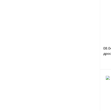
Куп
В и
08.0
дрос
Куп
В и