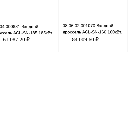
08.06.02.001070 Входной
.04.000831 Входной
дроссель ACL-SN-160 160кВт,
оссель ACL-SN-185 185кВт
690В
61 087.20 ₽
84 009.60 ₽
В корзину
В корзину
пить в 1 клик
Сравнение
Купить в 1 клик
Сравнение
избранное
Под заказ
В избранное
Под заказ