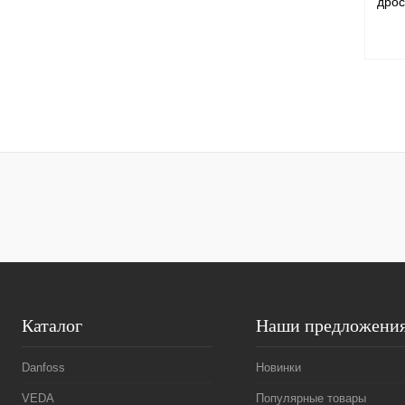
дрос
Куп
В и
Каталог
Наши предложени
Danfoss
Новинки
VEDA
Популярные товары