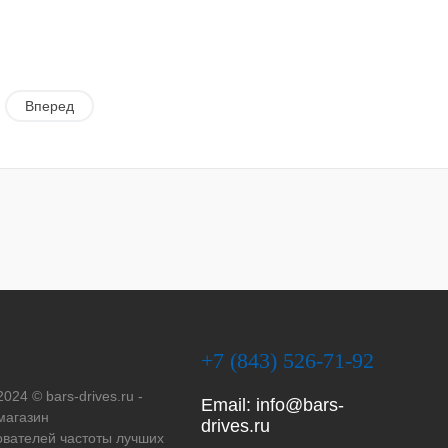
Вперед
+7 (843) 526-71-92
2024 © bars-drives.ru -
Email:
info@bars-
магазин
drives.ru
вателей частоты лучших