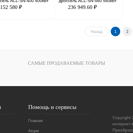
сель ACL-SN-400 400кВт
дроссель ACL-SN-560 560кВт
152 580 ₽
236 949.60 ₽
В корзину
В корзину
Назад
1
2
ить в 1 клик
Сравнение
Купить в 1 клик
Сравнение
збранное
Под заказ
В избранное
Под заказ
САМЫЕ ПРОДАВАЕМЫЕ ТОВАРЫ
я
Помощь и сервисы
Copyright 
Главная
интернет-
Преобразо
Акции