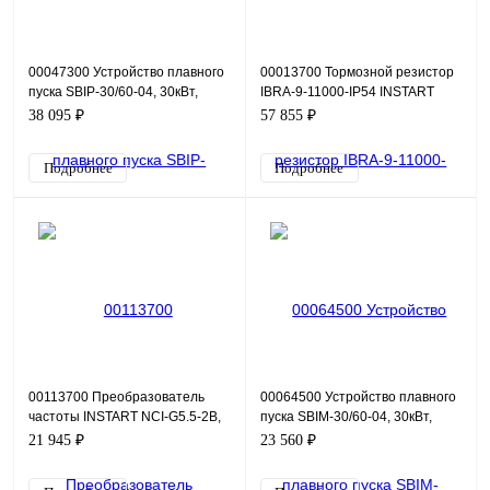
00047300 Устройство плавного
00013700 Тормозной резистор
пуска SBIP-30/60-04, 30кВт,
IBRA-9-11000-IP54 INSTART
380В
38 095 ₽
57 855 ₽
Подробнее
Подробнее
00113700 Преобразователь
00064500 Устройство плавного
частоты INSTART NCI-G5.5-2B,
пуска SBIM-30/60-04, 30кВт,
220В, 5,5кВт, 25А
380В
21 945 ₽
23 560 ₽