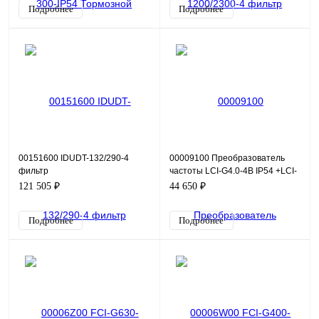
Подробнее
Подробнее
00151600 IDUDT-132/290-4
00009100 Преобразователь
фильтр
частоты LCI-G4.0-4B IP54 +LCI-
FM
121 505 ₽
44 650 ₽
Подробнее
Подробнее