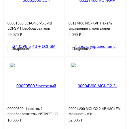
00001500 LCI-G4.0/P5.5-4B +
00117400 NCI-KPF Панель
LCI-SM Преобразователи
управления с монтажной
частоты серии LCI для
рамкой
29 070 ₽
2 090 ₽
синхронных двигателей Вход(
Подробнее
Подробнее
00090500 Частотный
00004V00 MCI-G2.2-4B+MCI-FM
преобразователь INSTART LCI-
Мощность, кВт
G0.75-4B (S), 380В, 0,75кВт,
общепромышленный режим
18 335 ₽
32 395 ₽
2,5А
(G)2,2 насосный режим (P)…