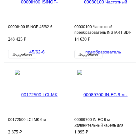
0000IH00 ISINOF-45/62-6
00030100 Частотный
преобразователь INSTART SDI-
G0.4-2B, 220В, 0,4кВт, 1,8А
248 425 ₽
14 630 ₽
Подробнее
Подробнее
00172500 LCI-MK 6 м
00089700 IN-EC 9 м -
Удлинительный кабель для
панели IN-KP
2 375 ₽
1 995 ₽