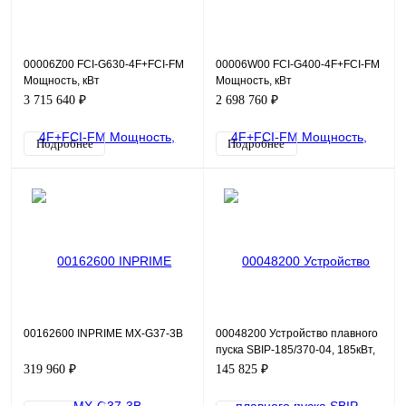
00006Z00 FCI-G630-4F+FCI-FM
00006W00 FCI-G400-4F+FCI-FM
Мощность, кВт
Мощность, кВт
общепромышленный режим
общепромышленный режим
3 715 640 ₽
2 698 760 ₽
(G)630 Ток, А
(G)400 Ток, А
общепромышленный режи
общепромышленный режи
Подробнее
Подробнее
00162600 INPRIME MX-G37-3B
00048200 Устройство плавного
пуска SBIP-185/370-04, 185кВт,
380В
319 960 ₽
145 825 ₽