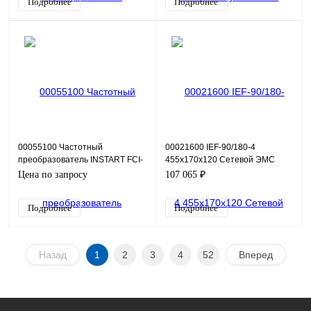
Подробнее
Подробнее
00055100 Частотный
00021600 IEF-90/180-4
преобразователь INSTART FCI-
455х170х120 Сетевой ЭМС
G110/P132-6, 380В, 110кВт,
фильтр
Цена по запросу
107 065 ₽
210А
Подробнее
Подробнее
Назад
1
2
3
4
52
Вперед