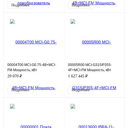
Ток, А о
Подробнее
Подробнее
00004T00 MCI-G0.75-4B+MCI-
00005R00 MCI-G315/P355-
FM Мощность, кВт
4F+MCI-FM Мощность, кВт
общепромышленный режим
общепромышленный режим
29 070 ₽
1 627 445 ₽
(G)0,75 насосный режим (P)…
(G)315 насосный режим (P)355
Ток, А
Т
Подробнее
Подробнее