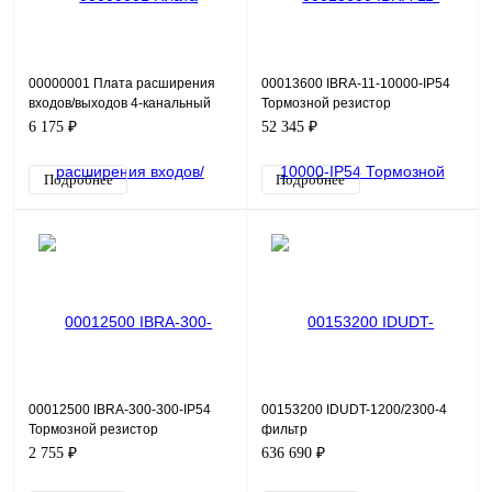
00000001 Плата расширения
00013600 IBRA-11-10000-IP54
входов/выходов 4-канальный
Тормозной резистор
цифровой вход (DI7~DI10); 1-
6 175 ₽
52 345 ₽
канальный аналоговы
Подробнее
Подробнее
00012500 IBRA-300-300-IP54
00153200 IDUDT-1200/2300-4
Тормозной резистор
фильтр
2 755 ₽
636 690 ₽