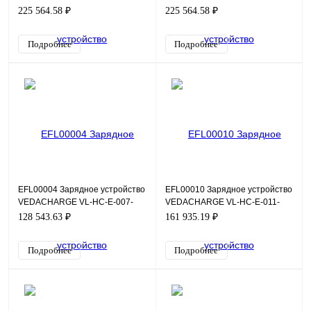
G01-032-T4-AC-PC
G01-032-T4-AC-PC
225 564.58 ₽
225 564.58 ₽
Подробнее
Подробнее
EFL00004 Зарядное устройство
EFL00010 Зарядное устройство
VEDACHARGE VL-HC-E-007-
VEDACHARGE VL-HC-E-011-
G01-032-S2-AC-PC
G01-016-T4-AC-PC
128 543.63 ₽
161 935.19 ₽
Подробнее
Подробнее