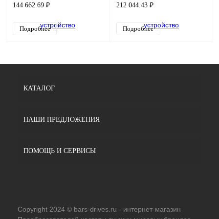
G01-032-S2-RFID
G01-016-T4-CU
144 662.69 ₽
212 044.43 ₽
Подробнее
Подробнее
КАТАЛОГ
НАШИ ПРЕДЛОЖЕНИЯ
ПОМОЩЬ И СЕРВИСЫ
Copyright 2024 © bars-drives.ru - интернет-магазин