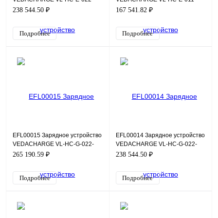
G01-032-T4-RFID
G01-016-T4-RFID
238 544.50 ₽
167 541.82 ₽
Подробнее
Подробнее
EFL00015 Зарядное устройство
EFL00014 Зарядное устройство
VEDACHARGE VL-HC-G-022-
VEDACHARGE VL-HC-G-022-
G01-032-T4-CU
G01-032-T4-RFID
265 190.59 ₽
238 544.50 ₽
Подробнее
Подробнее