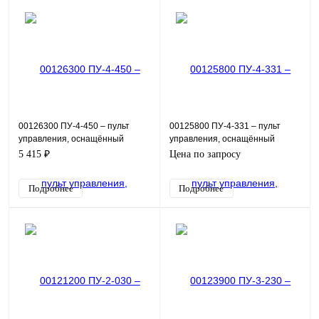
00126300 ПУ-4-450 – пульт
00125800 ПУ-4-331 – пульт
управления, оснащённый
управления, оснащённый
индикацией в виде красной
измерителем аналоговых
5 415 ₽
Цена по запросу
лампы 24В, кнопками пуск/
сигналов ИТП-14, кнопками пу
Подробнее
Подробнее