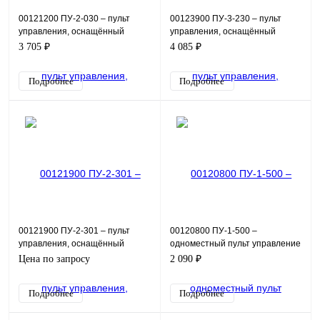
00121200 ПУ-2-030 – пульт
00123900 ПУ-3-230 – пульт
управления, оснащённый
управления, оснащённый
кнопкой зеленой Пуск 1НО,
кнопками пуск, стоп и
3 705 ₽
4 085 ₽
кнопкой красной Стоп 1НЗ+
индикацией, в виде зелёной ла
Подробнее
Подробнее
00121900 ПУ-2-301 – пульт
00120800 ПУ-1-500 –
управления, оснащённый
одноместный пульт управление
измерителем аналоговых
оснащённый красной лампой
Цена по запросу
2 090 ₽
сигналов ИТП-14 и потенциоме
220 В. Предназначен для и
Подробнее
Подробнее