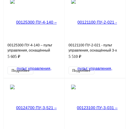
00125300 ПУ-4-140 – пульт
00121100 ПУ-2-021 - пульт
управления, оснащённый
управления, оснащённый 3-х
индикацией в виде лампы
позиционным переключателем
5 605 ₽
5 510 ₽
зелёной 24В, кнопками пуск/
и потенциометром. Пр
Подробнее
Подробнее