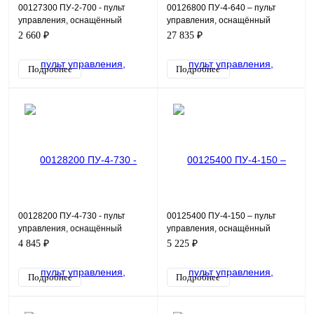
00127300 ПУ-2-700 - пульт
00126800 ПУ-4-640 – пульт
управления, оснащённый
управления, оснащённый
индикацией в виде красной и
измерителем аналоговых
2 660 ₽
27 835 ₽
зеленой лампы 24 В. Пре
сигналов ИТП-11, кнопками пу
Подробнее
Подробнее
00128200 ПУ-4-730 - пульт
00125400 ПУ-4-150 – пульт
управления, оснащённый
управления, оснащённый
индикацией в виде красной и
индикацией в виде зелёной
4 845 ₽
5 225 ₽
зеленой лампы 24 В, кно
лампы 24В, кнопками пуск/
Подробнее
Подробнее