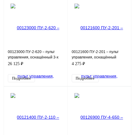
00123000 ПУ-2-620 – пульт
00121600 ПУ-2-201 – пульт
управления, оснащённый 3-х
управления, оснащённый
позиционным переключателем
потенциометром и индикацией,
26 125 ₽
4 275 ₽
и измерителем аналог
в виде зелёной лампы 2
Подробнее
Подробнее