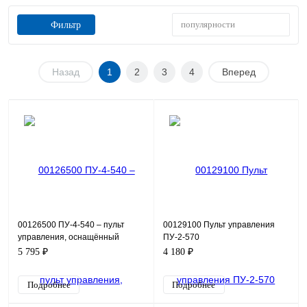
популярности
Фильтр
Назад
1
2
3
4
Вперед
00126500 ПУ-4-540 – пульт
00129100 Пульт управления
управления, оснащённый
ПУ-2-570
индикацией в виде красной
5 795 ₽
4 180 ₽
лампы 220В, кнопками пуск
Подробнее
Подробнее