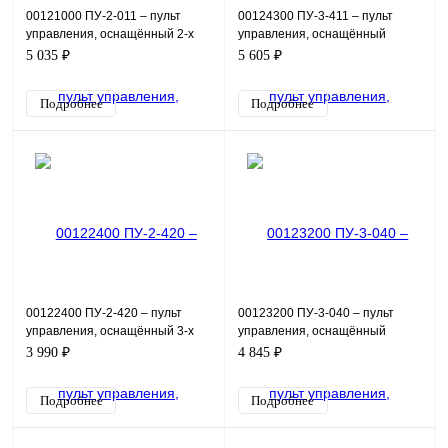
00121000 ПУ-2-011 – пульт
00124300 ПУ-3-411 – пульт
управления, оснащённый 2-х
управления, оснащённый
позиционным переключателем
индикацией, в виде красной
5 035 ₽
5 605 ₽
и потенциометром. Пр
лампы 24В, 2-х позиционн
Подробнее
Подробнее
00122400 ПУ-2-420 – пульт
00123200 ПУ-3-040 – пульт
управления, оснащённый 3-х
управления, оснащённый
позиционным переключателем
кнопками пуск, стоп, 2-х
3 990 ₽
4 845 ₽
и индикацией в виде
позиционным переключателем
Подробнее
Подробнее