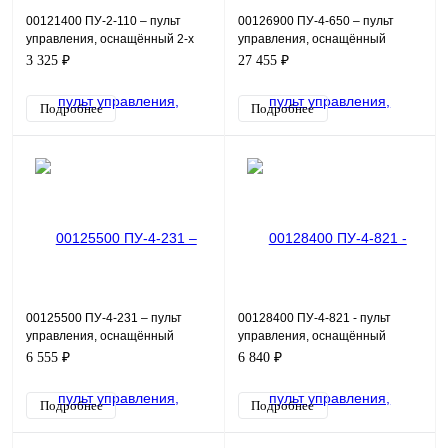
00121400 ПУ-2-110 – пульт
00126900 ПУ-4-650 – пульт
управления, оснащённый 2-х
управления, оснащённый
позиционным переключателем
измерителем аналоговых
3 325 ₽
27 455 ₽
и индикацией в виде
сигналов ИТП-11, кнопками пу
Подробнее
Подробнее
00125500 ПУ-4-231 – пульт
00128400 ПУ-4-821 - пульт
управления, оснащённый
управления, оснащённый
индикацией в виде зелёной
индикацией в виде красной и
6 555 ₽
6 840 ₽
лампы 220 В, кнопками пус
зеленой лампы 220 В, 3-
Подробнее
Подробнее