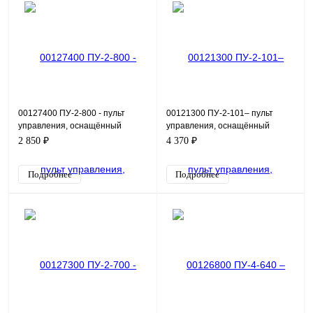
00127400 ПУ-2-800 - пульт
00121300 ПУ-2-101– пульт
управления, оснащённый
управления, оснащённый
индикацией в виде красной и
потенциометром и индикацией,
2 850 ₽
4 370 ₽
зеленой лампы 220 В. Пр
в виде зелёной лампы 24
Подробнее
Подробнее