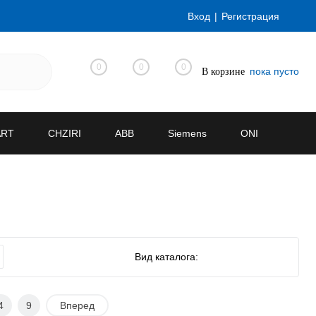
Вход
Регистрация
0
0
0
пока пусто
В корзине
ART
CHZIRI
ABB
Siemens
ONI
Вид каталога:
4
9
Вперед