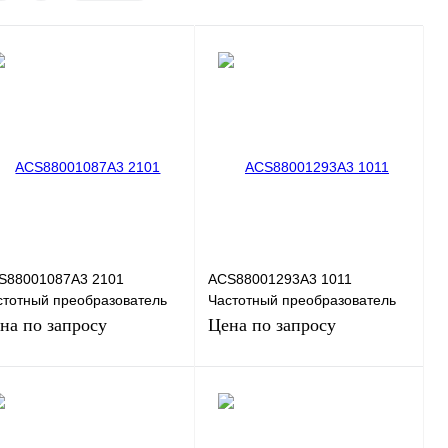
S88001087A3 2101
ACS88001293A3 1011
стотный преобразователь
Частотный преобразователь
B ACS880-01-087A-
ABB ACS880-01-293A-3+E200,
на по запросу
Цена по запросу
B056+D150, 75кВт, 380В
160кВт, 380В
Запросить цену
Запросить цену