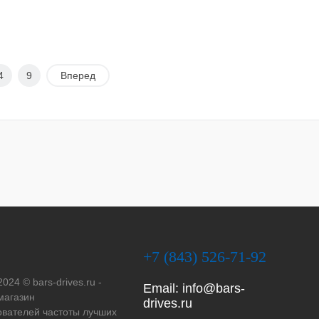
4
9
Вперед
+7 (843) 526-71-92
2024 © bars-drives.ru -
Email:
info@bars-
магазин
drives.ru
вателей частоты лучших