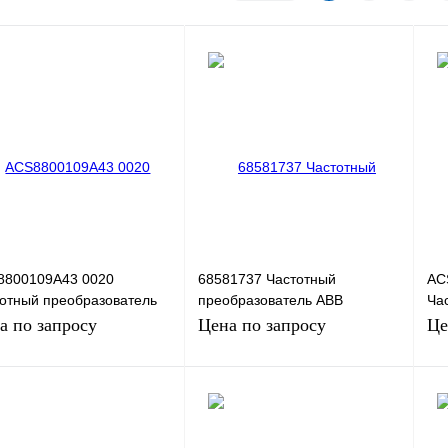
8800109A43 0020
68581737 Частотный
AC
отный преобразователь
преобразователь ABB
Ча
ACS880-01-09A4-
ACS150-03E-01A2-4, 0,37кВт,
AB
а по запросу
Цена по запросу
Це
71+E202+K454, 4кВт,
220В
3+
В
Запросить цену
Запросить цену