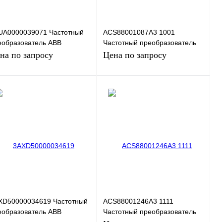
UA0000039071 Частотный
ACS88001087A3 1001
еобразователь ABB
Частотный преобразователь
S310-01E-09A8-2, 2,2кВт,
ABB ACS880-01-087A-3, 45кВт,
на по запросу
Цена по запросу
0В
380В
Запросить цену
Запросить цену
пить в 1 клик
Сравнение
Купить в 1 клик
Сравнение
избранное
Под заказ
В избранное
Под заказ
XD50000034619 Частотный
ACS88001246A3 1111
еобразователь ABB
Частотный преобразователь