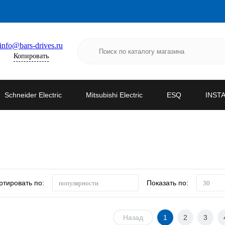
info@bars-drives.ru
Копировать
Schneider Electric
Mitsubishi Electric
ESQ
INST
ртировать по:
Показать по:
популярности
30
Назад
1
2
3