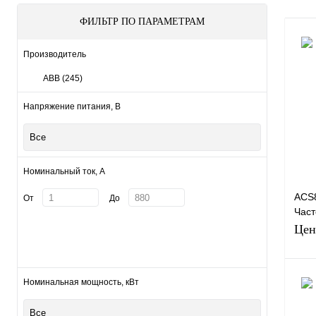
ФИЛЬТР ПО ПАРАМЕТРАМ
Производитель
ABB
(245)
Напряжение питания, В
Все
Номинальный ток, А
ACS
От
До
Част
ABB 
Цен
3+Q9
380
Номинальная мощность, кВт
Все