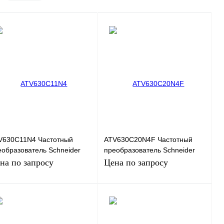
V630C11N4 Частотный
ATV630C20N4F Частотный
еобразователь Schneider
преобразователь Schneider
ctric ATV630, 90кВт, 380В
Electric ATV630, 160кВт, 380В
на по запросу
Цена по запросу
Запросить цену
Запросить цену