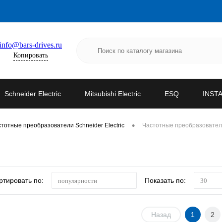
info@bars-drives.ru
Копировать
Schneider Electric
Mitsubishi Electric
ESQ
INST
•
тотные преобразователи Schneider Electric
Частотные преобразовател
ртировать по:
Показать по:
популярности
30
Назад
1
2