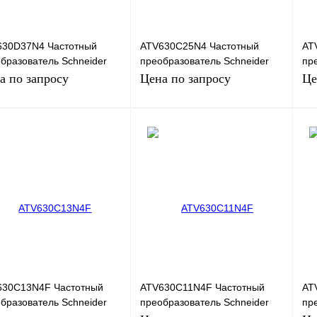
630D37N4 Частотный
ATV630C25N4 Частотный
AT
бразователь Schneider
преобразователь Schneider
пр
tric ATV630, 37кВт, 380В
Electric ATV630, 220кВт, 380В
Ele
а по запросу
Цена по запросу
Це
Запросить цену
Запросить цену
ить в 1 клик
Сравнение
Купить в 1 клик
Сравнение
Ку
збранное
Под заказ
В избранное
Под заказ
В 
630C13N4F Частотный
ATV630C11N4F Частотный
AT
бразователь Schneider
преобразователь Schneider
пр