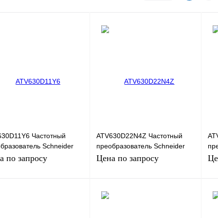
630D11Y6 Частотный
ATV630D22N4Z Частотный
AT
бразователь Schneider
преобразователь Schneider
пр
tric ATV630, 7,5кВт, 690В
Electric ATV630, 18,5кВт, 380В
Ele
а по запросу
Цена по запросу
Це
Запросить цену
Запросить цену