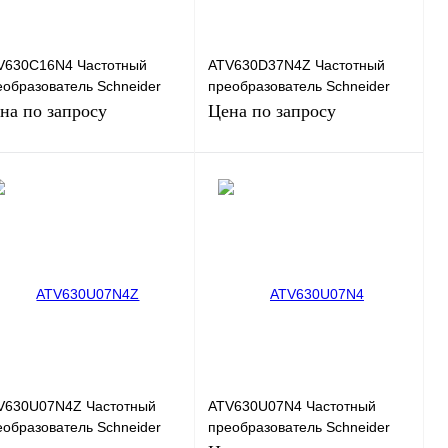
V630C16N4 Частотный
ATV630D37N4Z Частотный
еобразователь Schneider
преобразователь Schneider
ctric ATV630, 132кВт, 380В
Electric ATV630, 30кВт, 380В
на по запросу
Цена по запросу
Запросить цену
Запросить цену
пить в 1 клик
Сравнение
Купить в 1 клик
Сравнение
избранное
Под заказ
В избранное
Под заказ
V630U07N4Z Частотный
ATV630U07N4 Частотный
еобразователь Schneider
преобразователь Schneider