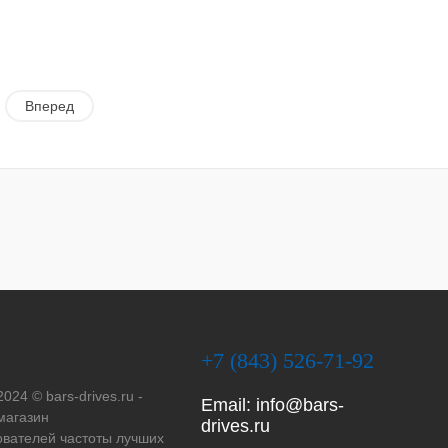
Вперед
+7 (843) 526-71-92
2024 © bars-drives.ru -
Email:
info@bars-
магазин
drives.ru
вателей частоты лучших