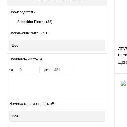
Куп
Производитель
В и
Schneider Electric
(38)
Напряжение питания, В
Все
ATV
прео
Номинальный ток, А
Elec
Цен
От
До
Номинальная мощность, кВт
Куп
Все
В и