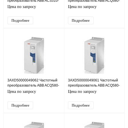
преобразователь ABB ACS310-
преобразователь ABB ACQ580-
01E-04A7-2, 0,75кВт, 220В
04-880A-4, 500кВт, 380В
Цена по запросу
Цена по запросу
Подробнее
Подробнее
3AXD50000049062 Частотный
3AXD50000049061 Частотный
преобразователь ABB ACQ580-
преобразователь ABB ACQ580-
04-820A-4, 380В, 450кВт, 820А
04-725A-4, 400кВт, 380В
Цена по запросу
Цена по запросу
Подробнее
Подробнее