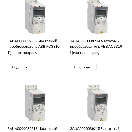
3AUA0000039307 Частотный
3AUA0000039234 Частотный
преобразователь ABB ACS310-
преобразователь ABB ACS310-
03E-14A6-2, 3кВт, 220В
03E-10A8-2, 2,2кВт, 220В
Цена по запросу
Цена по запросу
Подробнее
Подробнее
3AUA0000039218 Частотный
3AUA0000039215 Частотный