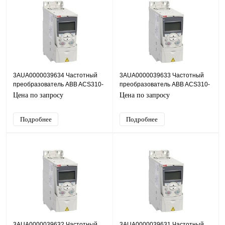
3AUA0000039634 Частотный
3AUA0000039633 Частотный
преобразователь ABB ACS310-
преобразователь ABB ACS310-
03E-17A2-4, 7,5кВт, 380В
03E-13A8-4, 5,5кВт, 380В
Цена по запросу
Цена по запросу
Подробнее
Подробнее
3AUA0000039632 Частотный
3AUA0000039631 Частотный