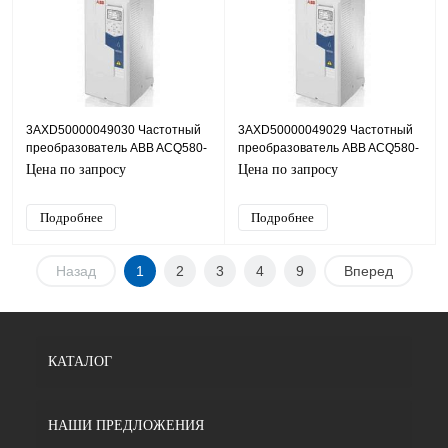
3AXD50000049030 Частотный
3AXD50000049029 Частотный
преобразователь ABB ACQ580-
преобразователь ABB ACQ580-
04-650A-4, 355кВт, 380В
04-585A-4, 315кВт, 380В
Цена по запросу
Цена по запросу
Подробнее
Подробнее
Назад
1
2
3
4
9
Вперед
КАТАЛОГ
НАШИ ПРЕДЛОЖЕНИЯ