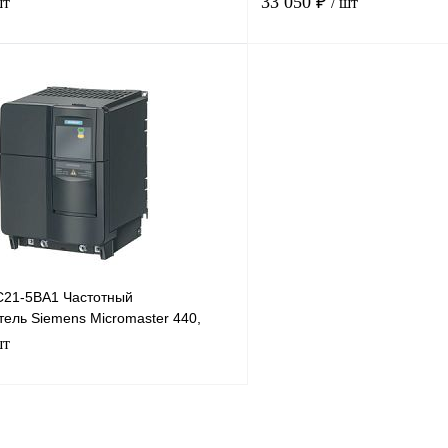
33 050 ₽
шт
/ шт
В корзину
лик
Сравнение
Купить в 1 клик
Под заказ
В избранное
21-5BA1 Частотный
ель Siemens Micromaster 440,
шт
В корзину