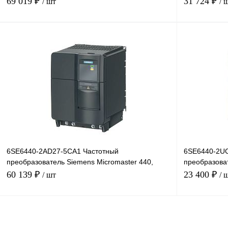
69 019 ₽
31 724 ₽
/ шт
/ 
В корзину
Купить в 1 клик
Сравнение
Купить в 1 к
В избранное
Под заказ
В избранное
6SE6440-2AD27-5CA1 Частотный
6SE6440-2UC
преобразователь Siemens Micromaster 440,
преобразоват
7,5кВт, 380В
1,5кВт, 220В
60 139 ₽
23 400 ₽
/ шт
/ 
В корзину