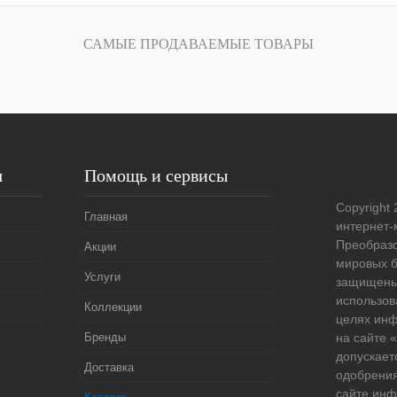
лик
Сравнение
САМЫЕ ПРОДАВАЕМЫЕ ТОВАРЫ
Под заказ
я
Помощь и сервисы
Copyright 
Главная
интернет-
Преобразо
Акции
мировых б
Услуги
защищены
использов
Коллекции
целях ин
Бренды
на сайте
допускает
Доставка
одобрения
сайте ин