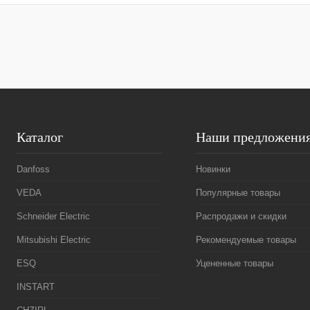
Купить в 1 клик
Сравнение
Купить в 1 к
В избранное
Под заказ
В избранное
Каталог
Наши предложени
Danfoss
Новинки
VEDA
Популярные товары
Schneider Electric
Распродажи и скидки
Mitsubishi Electric
Рекомендуемые товары
ESQ
Уцененные товары
INSTART