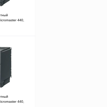
отный
icromaster 440,
В корзину
Сравнение
Под заказ
отный
icromaster 440,