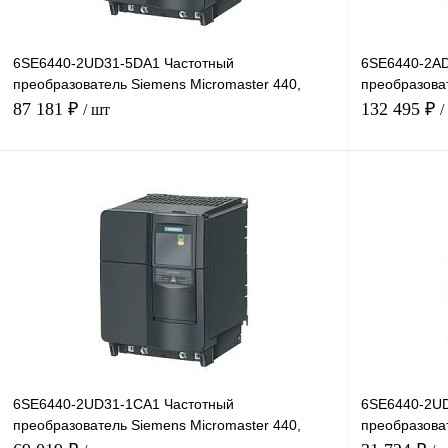
6SE6440-2UD31-5DA1 Частотный
6SE6440-2AD
преобразователь Siemens Micromaster 440,
преобразоват
15кВт, 380В
4кВт, 380В
87 181 ₽
132 495 ₽
/ шт
/
В корзину
Купить в 1 клик
Сравнение
Купить в 1 к
В избранное
Под заказ
В избранное
6SE6440-2UD31-1CA1 Частотный
6SE6440-2UD
преобразователь Siemens Micromaster 440,
преобразоват
11кВт, 380В
3кВт, 380В