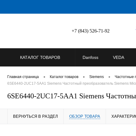
+7 (843) 526-71-92
КАТАЛОГ ТОВАРОВ
Danfoss
VEDA
•
•
•
Главная страница
Каталог товаров
Siemens
Частотные 
6SE6440-2UC17-5AA1 Siemens Частотный преобразователь Siemens Micro
6SE6440-2UC17-5AA1 Siemens Частотный 
ВЕРНУТЬСЯ В РАЗДЕЛ
ОБЗОР ТОВАРА
ХАРАКТЕРИ