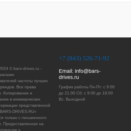
+7 (843) 526-71-92
2024 © bars-drives.ru -
Email:
info@bars-
магазин
drives.ru
вателей частоты лучших
рендов. Все права
График работы Пн-Пт: с 9:00
. Копирование и
до 21:00 Сб: с 9:00 до 18:00
ание в коммерческих
Вс: Выходной
формации представленной
 «BARS-DRIVES.RU»
ся только с письменного
. Предоставленная на
формация о