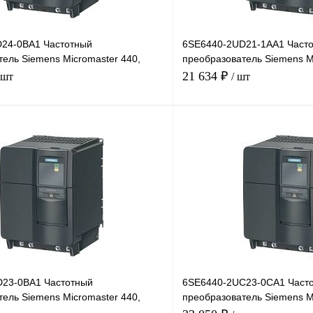
24-0BA1 Частотный
6SE6440-2UD21-1AA1 Част
ель Siemens Micromaster 440,
преобразователь Siemens M
1,1кВт, 380В
21 634 ₽
 шт
/ шт
В корзину
лик
Сравнение
Купить в 1 клик
Под заказ
В избранное
23-0BA1 Частотный
6SE6440-2UC23-0CA1 Част
ель Siemens Micromaster 440,
преобразователь Siemens M
3кВт, 220В