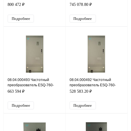
4T2800G/3150P, 380В, 280кВт,
4T2500G/2800P, 380В, 250кВт,
800 472 ₽
745 078.80 ₽
520А
465А
Подробнее
Подробнее
08.04.000493 Частотный
08.04.000492 Частотный
преобразователь ESQ-760-
преобразователь ESQ-760-
4T2200G/2500P, 380В, 220кВт,
4T2000G/2200P, 380В, 200кВт,
663 594 ₽
528 583.20 ₽
426А
377А
Подробнее
Подробнее