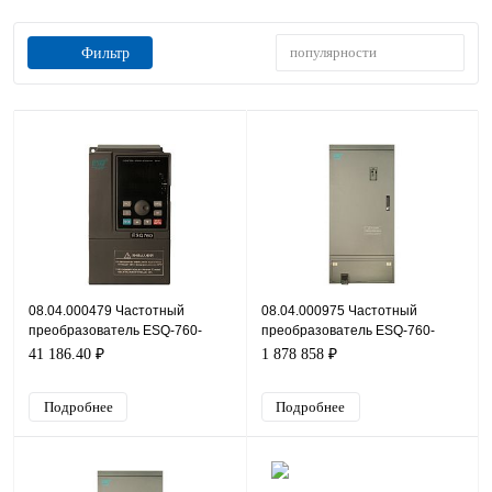
популярности
Фильтр
08.04.000479 Частотный
08.04.000975 Частотный
преобразователь ESQ-760-
преобразователь ESQ-760-
4T0110G/0150P, 380В, 11кВт,
4T6300G/7100P, 380В, 630кВт,
41 186.40 ₽
1 878 858 ₽
25А
1 200А
Подробнее
Подробнее