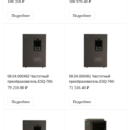
4T0370G/0450P-BU, 380В,
4T0300G/0370P-BU, 380В,
108 318 ₽
100 970.40 ₽
37кВт, 75А
30кВт, 60А
Подробнее
Подробнее
08.04.000482 Частотный
08.04.000481 Частотный
преобразователь ESQ-760-
преобразователь ESQ-760-
4T0220G/0300P, 380В, 22кВт,
4T0185G/0220P, 380В, 18,5кВт,
79 210.80 ₽
71 516.40 ₽
45А
37А
Подробнее
Подробнее