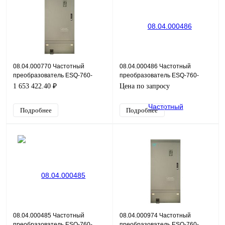
08.04.000770 Частотный
08.04.000486 Частотный
преобразователь ESQ-760-
преобразователь ESQ-760-
4T5600G/6300P, 380В, 560кВт,
4T0550G/0750P, 380В, 55кВт,
1 653 422.40 ₽
Цена по запросу
1 060А
112А
Подробнее
Подробнее
08.04.000485 Частотный
08.04.000974 Частотный
преобразователь ESQ-760-
преобразователь ESQ-760-