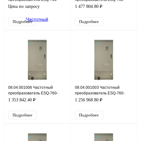
4T0450G/0550P, 380В, 45кВт,
4T5000G/5600P, 380В, 500кВт,
Цена по запросу
1 477 804.80 ₽
91А
900А
Подробнее
Подробнее
08.04.001006 Частотный
08.04.001003 Частотный
преобразователь ESQ-760-
преобразователь ESQ-760-
4T4500G/5000P, 380В, 450кВт,
4T4000G/4500P, 380В, 400кВт,
1 353 842.40 ₽
1 256 968.80 ₽
800А
725А
Подробнее
Подробнее