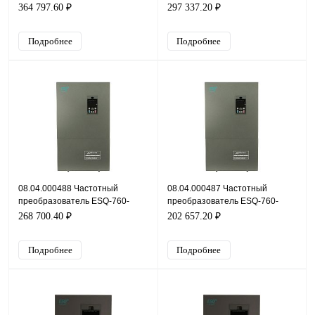
4T1320G/1600P, 380В, 132кВт,
4T1100G/1320P, 380В, 110кВт,
364 797.60 ₽
297 337.20 ₽
253А
210А
Подробнее
Подробнее
08.04.000488 Частотный
08.04.000487 Частотный
преобразователь ESQ-760-
преобразователь ESQ-760-
4Т0900G/1100P, 380В, 90кВт,
4T0750G/0900P, 380В, 75кВт,
268 700.40 ₽
202 657.20 ₽
176А
150А
Подробнее
Подробнее