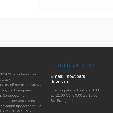
+7 (843) 526-71-92
2024 © bars-drives.ru -
Email:
info@bars-
магазин
drives.ru
вателей частоты лучших
рендов. Все права
График работы Пн-Пт: с 9:00
. Копирование и
до 21:00 Сб: с 9:00 до 18:00
ание в коммерческих
Вс: Выходной
формации представленной
 «BARS-DRIVES.RU»