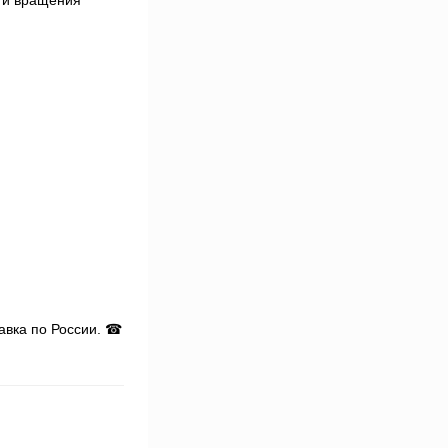
сти вращения
авка по России. ☎