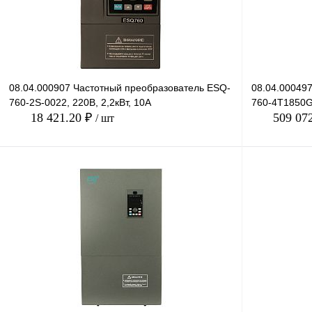
08.04.000907 Частотный преобразователь ESQ-
08.04.00049
760-2S-0022, 220В, 2,2кВт, 10А
760-4T1850G/
18 421.20 ₽
509 07
/ шт
В корзину
Купить в 1 клик
Сравнение
Купить в 1 к
В избранное
Под заказ
В избранное