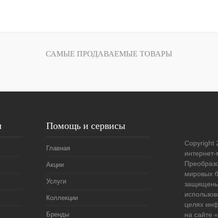
В корзину
лик
Сравнение
САМЫЕ ПРОДАВАЕМЫЕ ТОВАРЫ
Под заказ
я
Помощь и сервисы
Copyright 
Главная
интернет-
Преобразо
Акции
мировых б
Услуги
защищены
использов
Коллекции
целях ин
Бренды
на сайте