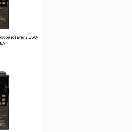
еобразователь ESQ-
25А
В корзину
Сравнение
Под заказ