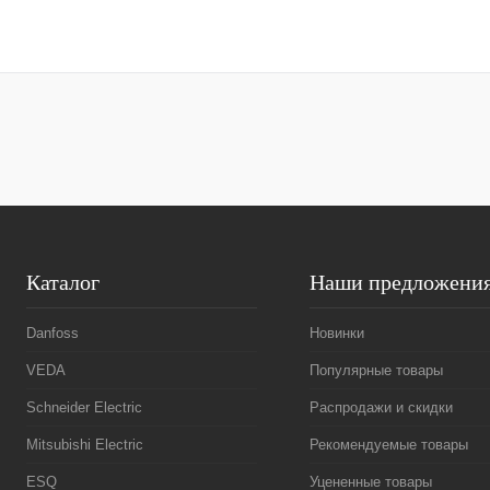
В корзину
Купить в 1 клик
Сравнение
Купить в 1 к
В избранное
Под заказ
В избранное
Каталог
Наши предложени
Danfoss
Новинки
VEDA
Популярные товары
Schneider Electric
Распродажи и скидки
Mitsubishi Electric
Рекомендуемые товары
ESQ
Уцененные товары