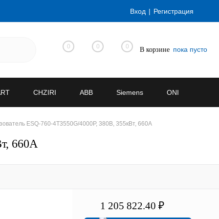
Вход
Регистрация
0
0
0
пока пусто
В корзине
ART
CHZIRI
ABB
Siemens
ONI
ователь ESQ-760-4T3550G/4000P, 380В, 355кВт, 660А
т, 660А
1 205 822.40 ₽