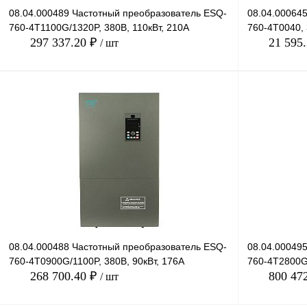
08.04.000489 Частотный преобразователь ESQ-
08.04.00064
760-4T1100G/1320P, 380В, 110кВт, 210А
760-4T0040, 
297 337.20 ₽
21 595
/ шт
В корзину
Купить в 1 клик
Сравнение
Купить в 1 к
В избранное
Под заказ
В избранное
08.04.000488 Частотный преобразователь ESQ-
08.04.00049
760-4Т0900G/1100P, 380В, 90кВт, 176А
760-4T2800G/
268 700.40 ₽
800 47
/ шт