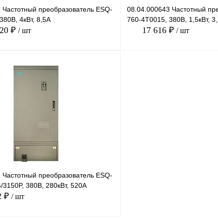
5 Частотный преобразователь ESQ-
08.04.000643 Частотный пр
380В, 4кВт, 8,5А
760-4T0015, 380В, 1,5кВт, 3
.20 ₽
17 616 ₽
/ шт
/ шт
В корзину
лик
Сравнение
Купить в 1 клик
Под заказ
В избранное
5 Частотный преобразователь ESQ-
3150P, 380В, 280кВт, 520А
2 ₽
/ шт