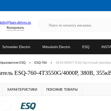
info@bars-drives.ru
Копировать
Schneider Electric
Mitsubishi Electric
ESQ
INST
•
•
образователи ESQ
ESQ-760
08.04.000977 ESQ Частотный преобраз
атель ESQ-760-4T3550G/4000P, 380В, 355кВ
ХАРАКТЕРИСТИКИ
ПОХОЖИЕ ТОВАРЫ