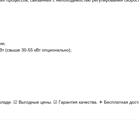
ких процессов, связанных с необходимостью регулирования скоро
ии;
т (свыше 30-55 кВт опционально);
кладе. ☑ Выгодные цены. ☑ Гарантия качества. ✈ Бесплатная дост