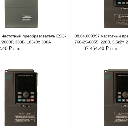
7 Частотный преобразователь ESQ-
08.04.000997 Частотный пр
2000P, 380В, 185кВт, 330А
760-2S-0055, 220В, 5,5кВт, 
2.40 ₽
37 454.40 ₽
/ шт
/ шт
В корзину
лик
Сравнение
Купить в 1 клик
Под заказ
В избранное