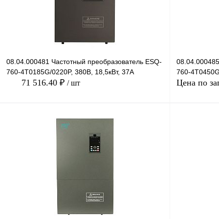
08.04.000481 Частотный преобразователь ESQ-
08.04.00048
760-4T0185G/0220P, 380В, 18,5кВт, 37А
760-4T0450G/
71 516.40 ₽
Цена по за
/ шт
В корзину
Купить в 1 клик
Сравнение
Купить в 1 к
В избранное
Под заказ
В избранное