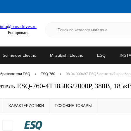
info@bars-drives.ru
Копировать
Schneider Electric
Mitsubishi Electric
ESQ
INST
•
•
образователи ESQ
ESQ-760
08.04.000497 ESQ Частотный преобраз
атель ESQ-760-4T1850G/2000P, 380В, 185кВ
ХАРАКТЕРИСТИКИ
ПОХОЖИЕ ТОВАРЫ