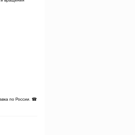
сти вращения
авка по России. ☎