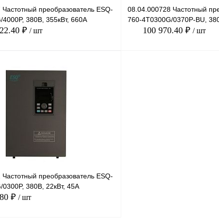
7 Частотный преобразователь ESQ-
08.04.000728 Частотный пр
4000P, 380В, 355кВт, 660А
760-4T0300G/0370P-BU, 380
822.40 ₽
100 970.40 ₽
/ шт
/ шт
В корзину
лик
Сравнение
Купить в 1 клик
Под заказ
В избранное
2 Частотный преобразователь ESQ-
0300P, 380В, 22кВт, 45А
.80 ₽
/ шт