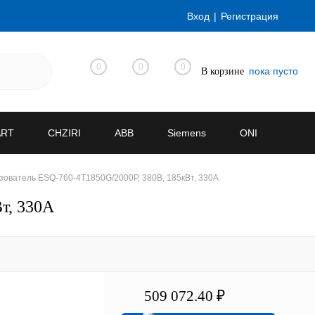
Вход
Регистрация
0
0
0
пока пусто
В корзине
ART
CHZIRI
ABB
Siemens
ONI
ователь ESQ-760-4T1850G/2000P, 380В, 185кВт, 330А
т, 330А
509 072.40 ₽