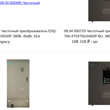
5 Частотный преобразователь ESQ-
08.04.000729 Частотный пр
0550P, 380В, 45кВт, 91А
760-4T0370G/0450P-BU, 380
просу
108 318 ₽
/ шт
Запросить цену
Купить в 1 клик
лик
Сравнение
В избранное
Под заказ