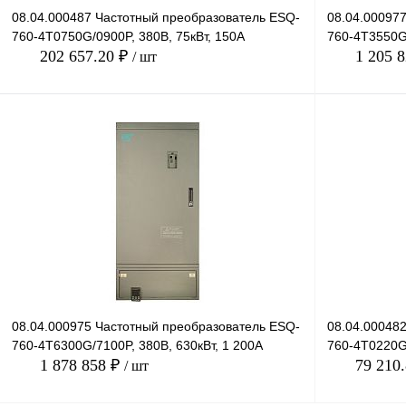
08.04.000487 Частотный преобразователь ESQ-
08.04.00097
760-4T0750G/0900P, 380В, 75кВт, 150А
760-4T3550G/
202 657.20 ₽
1 205 
/ шт
В корзину
Купить в 1 клик
Сравнение
Купить в 1 к
В избранное
Под заказ
В избранное
08.04.000975 Частотный преобразователь ESQ-
08.04.00048
760-4T6300G/7100P, 380В, 630кВт, 1 200А
760-4T0220G/
1 878 858 ₽
79 210
/ шт