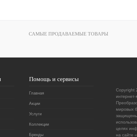
В корзину
лик
Сравнение
САМЫЕ ПРОДАВАЕМЫЕ ТОВАРЫ
Под заказ
я
Помощь и сервисы
Copyright 
Главная
интернет-
Преобразо
Акции
мировых б
Услуги
защищены
использов
Коллекции
целях ин
Бренды
на сайте