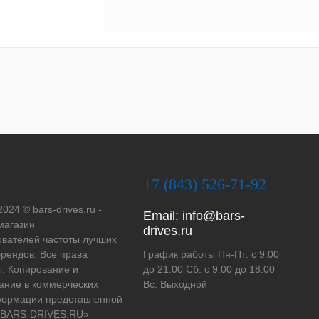
+7 (843) 526-71-92
2024 © bars-drives.ru -
Email:
info@bars-
магазин
drives.ru
вателей частоты лучших
рендов. Все права
График работы Пн-Пт: с 9:00
. Копирование и
до 21:00 Сб: с 9:00 до 18:00
ание в коммерческих
Вс: Выходной
формации представленной
 «BARS-DRIVES.RU»