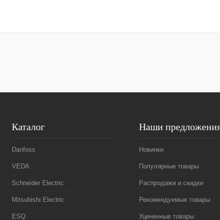
В корзину
Купить в 1 клик
Сравнение
Купить в 1 к
В избранное
Под заказ
В избранное
Каталог
Наши предложени
Danfoss
Новинки
VEDA
Популярные товары
Schneider Electric
Распродажи и скидки
Mitsubishi Electric
Рекомендуемые товары
ESQ
Уцененные товары