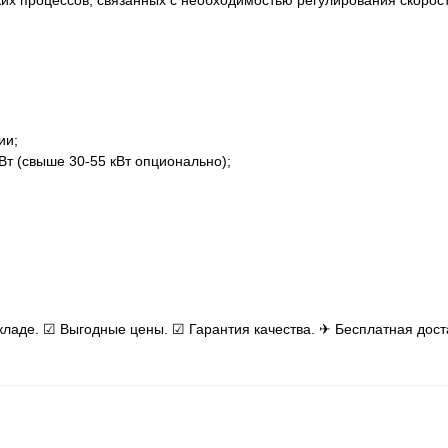
ких процессов, связанных с необходимостью регулирования скоро
ии;
т (свыше 30-55 кВт опционально);
кладе. ☑ Выгодные цены. ☑ Гарантия качества. ✈ Бесплатная дост