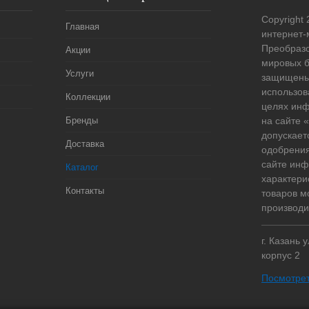
Copyright 
Главная
интернет-
Преобразо
Акции
мировых б
Услуги
защищены
использов
Коллекции
целях ин
Бренды
на сайте
допускает
Доставка
одобрения
сайте ин
Каталог
характери
Контакты
товаров м
производи
г. Казань 
корпус 2
Посмотрет