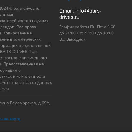
2024 © bars-drives.ru -
Email:
info@bars-
магазин
drives.ru
вателей частоты лучших
рендов. Все права
График работы Пн-Пт: с 9:00
. Копирование и
до 21:00 Сб: с 9:00 до 18:00
ание в коммерческих
Вс: Выходной
формации представленной
 «BARS-DRIVES.RU»
ся только с письменного
. Предоставленная на
формация о
стиках и комплектности
ожет отличаться от данных
теля
улица Беломорская, д.69А,
ь на карте