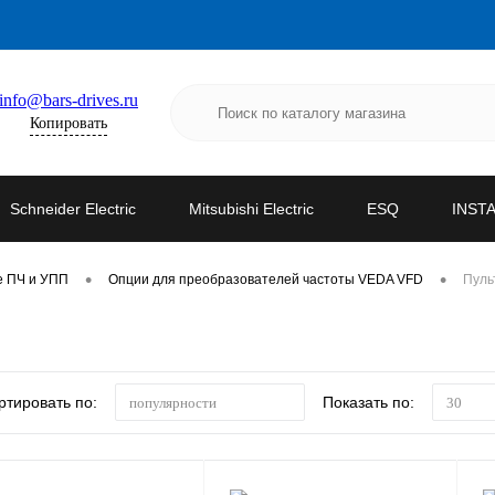
info@bars-drives.ru
Копировать
Schneider Electric
Mitsubishi Electric
ESQ
INST
•
•
е ПЧ и УПП
Опции для преобразователей частоты VEDA VFD
Пуль
ртировать по:
Показать по:
популярности
30