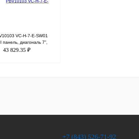
V10103 VC-H-7-E-SW01
 панель, диагональ 7”,
зрешение 1024х600 (16:9),
43 829.35 ₽
M цветов, напряжение
В корзину
пить в 1 клик
Сравнение
избранное
Под заказ
+7 (843) 526-71-92