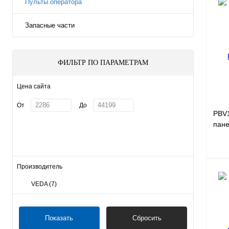
Пульты оператора
Запасные части
ФИЛЬТР ПО ПАРАМЕТРАМ
Цена сайта
От
До
PBV
пане
разр
6553
Производитель
VEDA
(7)
Куп
Показать
Сбросить
В и