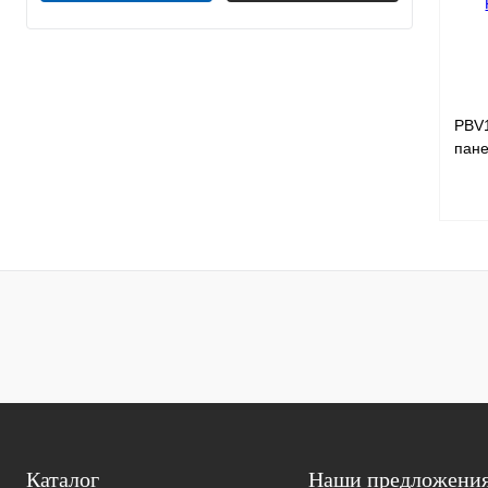
PBV
пане
разр
16M 
Куп
В и
Каталог
Наши предложени