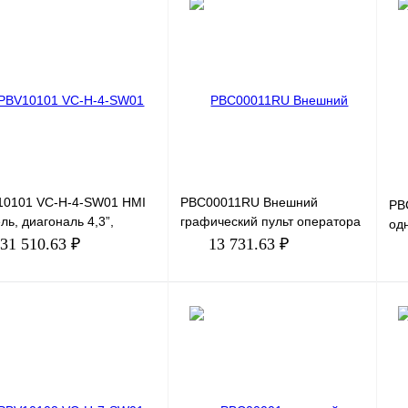
10101 VC-H-4-SW01 HMI
PBC00011RU Внешний
PB
ль, диагональ 4,3”,
графический пульт оператора
од
ешение 800х480 (16:9),
c русскоязычным
31 510.63 ₽
13 731.63 ₽
5 цветов, напряжение
интерфейсом . В комплекте
идет держат
В корзину
В корзину
ить в 1 клик
Сравнение
Купить в 1 клик
Сравнение
Ку
збранное
Под заказ
В избранное
Под заказ
В 