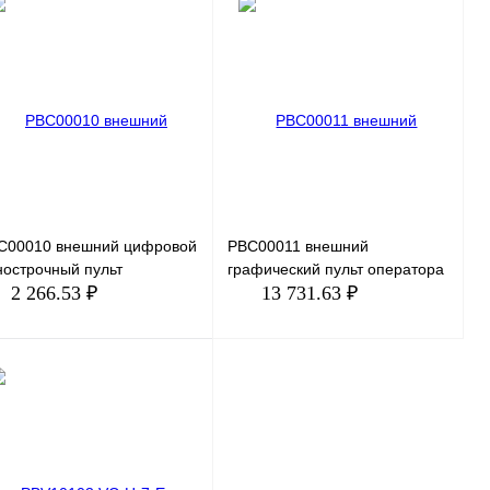
C00010 внешний цифровой
PBC00011 внешний
нострочный пульт
графический пульт оператора
2 266.53 ₽
13 731.63 ₽
В корзину
В корзину
пить в 1 клик
Сравнение
Купить в 1 клик
Сравнение
избранное
Под заказ
В избранное
Под заказ