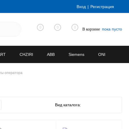
Вход
Регистрация
0
0
0
пока пусто
В корзине
ART
CHZIRI
ABB
Siemens
ONI
ты оператора
Вид каталога: