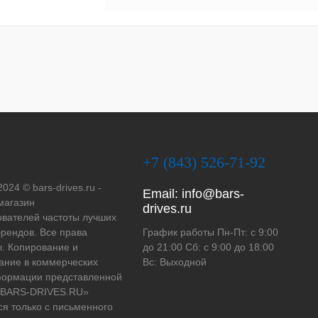
+7 (843) 526-71-92
2024 © bars-drives.ru -
Email:
info@bars-
магазин
drives.ru
вателей частоты лучших
рендов. Все права
График работы Пн-Пт: с 9:00
. Копирование и
до 21:00 Сб: с 9:00 до 18:00
ание в коммерческих
Вс: Выходной
формации представленной
 «BARS-DRIVES.RU»
ся только с письменного