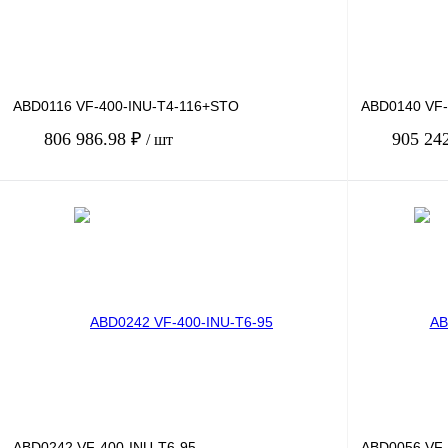
ABD0116 VF-400-INU-T4-116+STO
ABD0140 VF-
806 986.98 ₽
905 24
/ шт
В корзину
Купить в 1 клик
Сравнение
Купить в 1 к
В избранное
Под заказ
В избранное
ABD0242 VF-400-INU-T6-95
ABD0056 VF-