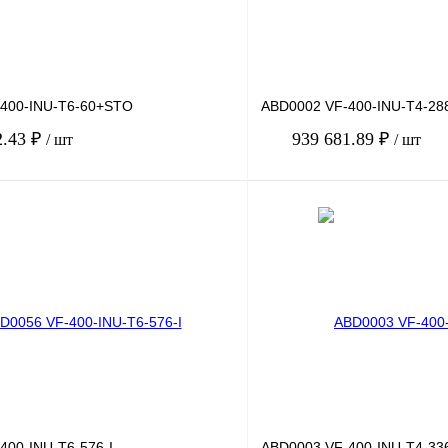
400-INU-T6-60+STO
ABD0002 VF-400-INU-T4-28
2.43 ₽
939 681.89 ₽
/ шт
/ шт
В корзину
лик
Сравнение
Купить в 1 клик
Под заказ
В избранное
400-INU-T6-576-I
ABD0003 VF-400-INU-T4-33