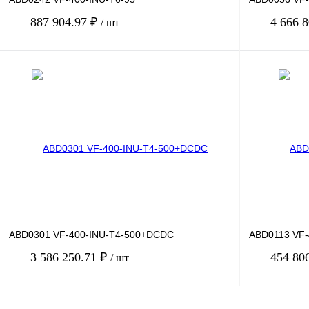
887 904.97 ₽
4 666 
/ шт
В корзину
Купить в 1 клик
Сравнение
Купить в 1 к
В избранное
Под заказ
В избранное
ABD0301 VF-400-INU-T4-500+DCDC
ABD0113 VF-
3 586 250.71 ₽
454 80
/ шт