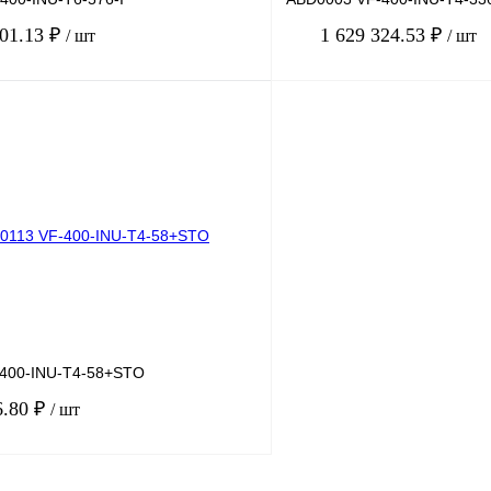
801.13 ₽
1 629 324.53 ₽
/ шт
/ шт
В корзину
лик
Сравнение
Купить в 1 клик
Под заказ
В избранное
400-INU-T4-58+STO
6.80 ₽
/ шт