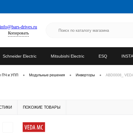
info@bars-drives.ru
Копировать
Schneider Electric
Mitsubishi Electric
ESQ
INST
•
•
•
е ПЧ и УПП
Модульные решения
Инверторы
ABD0008_ VEDA 
СТИКИ
ПОХОЖИЕ ТОВАРЫ