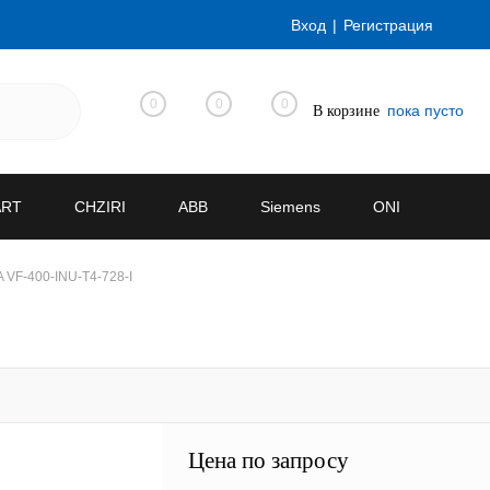
Вход
Регистрация
0
0
0
пока пусто
В корзине
ART
CHZIRI
ABB
Siemens
ONI
VF-400-INU-T4-728-I
Цена по запросу