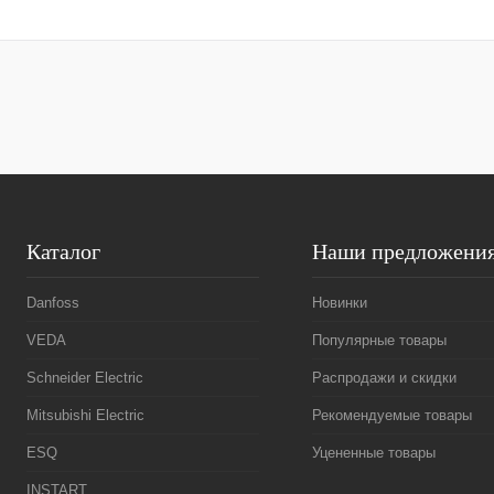
В корзину
Купить в 1 клик
Сравнение
Купить в 1 к
В избранное
Под заказ
В избранное
Каталог
Наши предложени
Danfoss
Новинки
VEDA
Популярные товары
Schneider Electric
Распродажи и скидки
Mitsubishi Electric
Рекомендуемые товары
ESQ
Уцененные товары
INSTART