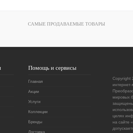
В корзину
лик
Сравнение
САМЫЕ ПРОДАВАЕМЫЕ ТОВАРЫ
Под заказ
я
Помощь и сервисы
Copyright 
Главная
интернет-
Преобразо
Акции
мировых б
Услуги
защищены
использов
Коллекции
целях ин
Бренды
на сайте
допускает
Доставка