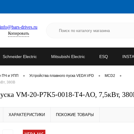
info@bars-drives.ru
Копировать
Schneider Electric
Mitsubishi Electric
ESQ
INST
•
•
•
е ПЧ и УПП
Устройства плавного пуска VEDA VFD
MCD2
кВт, 380В
уска VM-20-P7K5-0018-T4-AO, 7,5кВт, 38
ХАРАКТЕРИСТИКИ
ПОХОЖИЕ ТОВАРЫ