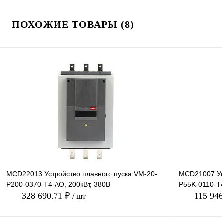
ПОХОЖИЕ ТОВАРЫ (8)
MCD22013 Устройство плавного пуска VM-20-
MCD21007 Ус
P200-0370-T4-AO, 200кВт, 380В
P55K-0110-T4
328 690.71 ₽
115 94
/ шт