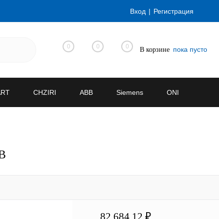
Вход
Регистрация
0
0
0
пока пусто
В корзине
ART
CHZIRI
ABB
Siemens
ONI
0В
82 684.12 ₽