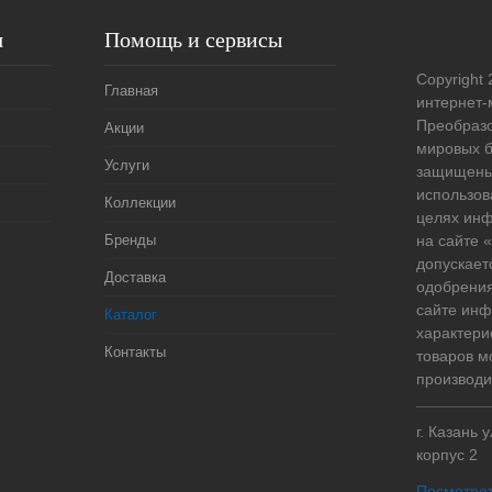
я
Помощь и сервисы
Copyright 
Главная
интернет-
Преобразо
Акции
мировых б
Услуги
защищены
использов
Коллекции
целях ин
Бренды
на сайте
допускает
Доставка
одобрения
сайте ин
Каталог
характери
Контакты
товаров м
производи
г. Казань 
корпус 2
Посмотрет