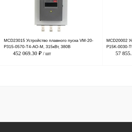
В избранное
Под заказ
В избранное
MCD23015 Устройство плавного пуска VM-20-
MCD20002 Ус
P315-0570-T4-AO-M, 315кВт, 380В
P15K-0030-T5
452 069.30 ₽
57 855
/ шт
В корзину
Купить в 1 клик
Сравнение
Купить в 1 к
В избранное
Под заказ
В избранное