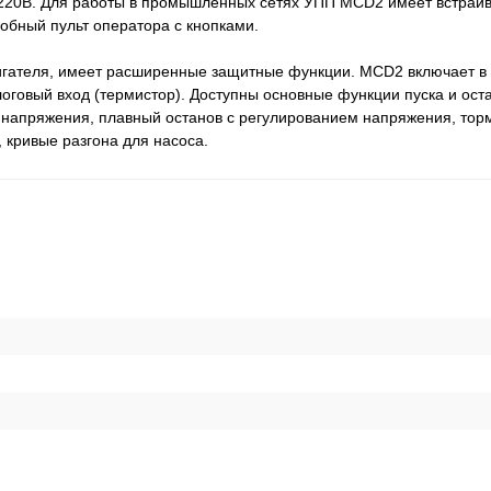
 220В. Для работы в промышленных сетях УПП MCD2 имеет встра
обный пульт оператора с кнопками.
вигателя, имеет расширенные защитные функции. MCD2 включает в
говый вход (термистор). Доступны основные функции пуска и оста
напряжения, плавный останов с регулированием напряжения, тор
кривые разгона для насоса.