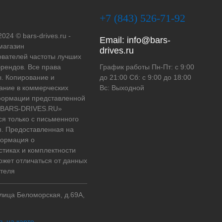
+7 (843) 526-71-92
2024 © bars-drives.ru -
Email:
info@bars-
магазин
drives.ru
вателей частоты лучших
рендов. Все права
График работы Пн-Пт: с 9:00
. Копирование и
до 21:00 Сб: с 9:00 до 18:00
ание в коммерческих
Вс: Выходной
формации представленной
 «BARS-DRIVES.RU»
ся только с письменного
. Предоставленная на
формация о
стиках и комплектности
ожет отличаться от данных
теля
улица Беломорская, д.69А,
ь на карте