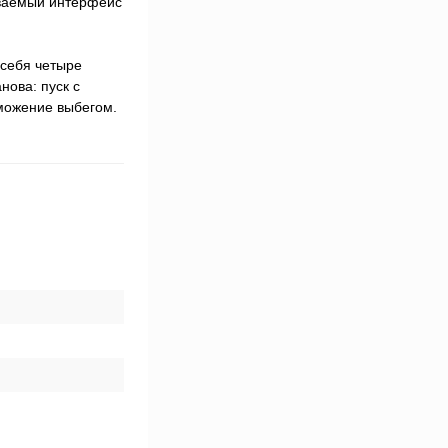
иваемый интерфейс
 себя четыре
нова: пуск с
можение выбегом.