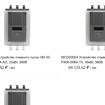
В корзину
лик
Сравнение
Купить в 1 клик
Под заказ
В избранное
тройство плавного пуска VM-20-
MCD20004 Устройство плавн
-AO, 15кВт, 380В
P30K-0060-T5, 30кВт, 380В
.92 ₽
69 133.62 ₽
/ шт
/ шт
В корзину
лик
Сравнение
Купить в 1 клик