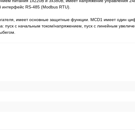
нием питания 1х220В и 3х380В, имеет напряжение управления 24В
 интерфейс RS-485 (Modbus RTU).
вигателя, имеет основные защитные функции. MCD1 имеет один циф
а: пуск с начальным током/напряжением, пуск с линейным увелич
ыбегом.