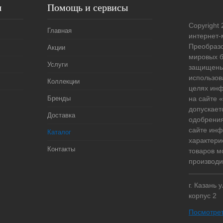
я
Помощь и сервисы
Copyright 
Главная
интернет-
Преобразо
Акции
мировых б
Услуги
защищены
использов
Коллекции
целях ин
Бренды
на сайте
допускает
Доставка
одобрения
сайте ин
Каталог
характери
Контакты
товаров м
производи
г. Казань 
корпус 2
Посмотрет