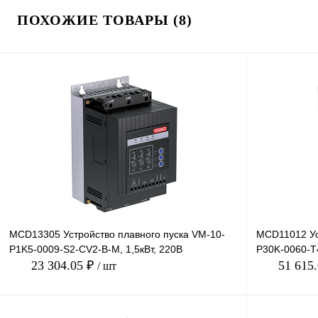
ПОХОЖИЕ ТОВАРЫ (8)
MCD13305 Устройство плавного пуска VM-10-
MCD11012 Ус
P1K5-0009-S2-CV2-B-M, 1,5кВт, 220В
P30K-0060-T4
23 304.05 ₽
51 615
/ шт