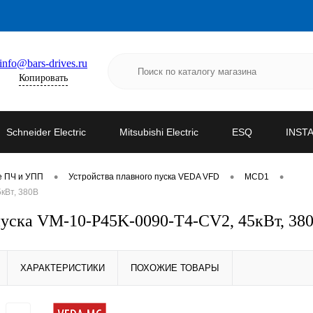
info@bars-drives.ru
Копировать
Schneider Electric
Mitsubishi Electric
ESQ
INST
•
•
•
е ПЧ и УПП
Устройства плавного пуска VEDA VFD
MCD1
кВт, 380В
уска VM-10-P45K-0090-T4-CV2, 45кВт, 38
ХАРАКТЕРИСТИКИ
ПОХОЖИЕ ТОВАРЫ