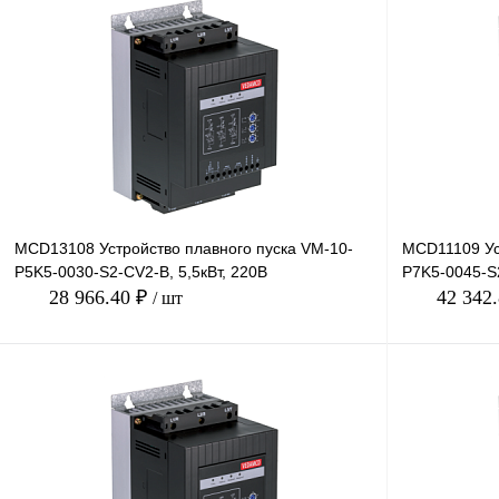
В корзину
Купить в 1 клик
Сравнение
Купить в 1 к
В избранное
Под заказ
В избранное
MCD13108 Устройство плавного пуска VM-10-
MCD11109 Ус
P5K5-0030-S2-CV2-B, 5,5кВт, 220В
P7K5-0045-S2
28 966.40 ₽
42 342
/ шт
В корзину
Купить в 1 клик
Сравнение
Купить в 1 к
В избранное
Под заказ
В избранное