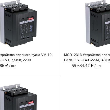
В корзину
лик
Сравнение
Купить в 1 клик
Под заказ
В избранное
тройство плавного пуска VM-10-
MCD12313 Устройство плавн
-CV1, 7,5кВт, 220В
P37K-0075-T4-CV2-M, 37кВт
.86 ₽
55 684.47 ₽
/ шт
/ шт
В корзину
лик
Сравнение
Купить в 1 клик
Под заказ
В избранное