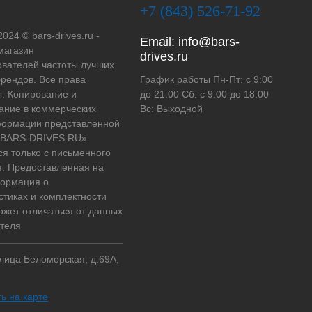
+7 (843) 526-71-92
2024 © bars-drives.ru -
Email:
info@bars-
магазин
drives.ru
вателей частоты лучших
рендов. Все права
График работы Пн-Пт: с 9:00
. Копирование и
до 21:00 Сб: с 9:00 до 18:00
ание в коммерческих
Вс: Выходной
формации представленной
 «BARS-DRIVES.RU»
ся только с письменного
. Предоставленная на
формация о
стиках и комплектности
ожет отличаться от данных
теля
улица Беломорская, д.69А,
ь на карте