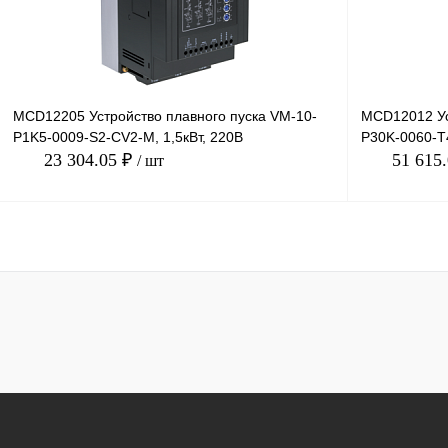
MCD12205 Устройство плавного пуска VM-10-
MCD12012 Ус
P1K5-0009-S2-CV2-M, 1,5кВт, 220В
P30K-0060-T4
23 304.05 ₽
51 615
/ шт
В корзину
Купить в 1 клик
Сравнение
Купить в 1 к
В избранное
Под заказ
В избранное