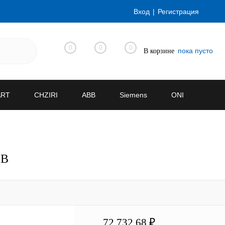
Вход
Регистрация
0
0
0
пока пусто
В корзине
ART
CHZIRI
ABB
Siemens
ONI
0В
72 732.68 ₽