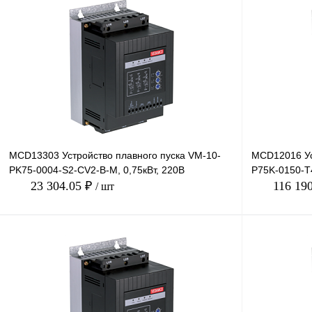
В корзину
Купить в 1 клик
Сравнение
Купить в 1 к
В избранное
Под заказ
В избранное
MCD13303 Устройство плавного пуска VM-10-
MCD12016 Ус
PK75-0004-S2-CV2-B-M, 0,75кВт, 220В
P75K-0150-T4
23 304.05 ₽
116 19
/ шт
В корзину
Купить в 1 клик
Сравнение
Купить в 1 к
В избранное
Под заказ
В избранное