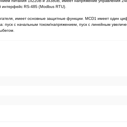
нием питания 1х220В и 3х380В, имеет напряжение управления 24В
 интерфейс RS-485 (Modbus RTU).
вигателя, имеет основные защитные функции. MCD1 имеет один циф
а: пуск с начальным током/напряжением, пуск с линейным увелич
ыбегом.