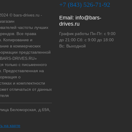
+7 (843) 526-71-92
2024 © bars-drives.ru -
Email:
info@bars-
магазин
drives.ru
вателей частоты лучших
рендов. Все права
График работы Пн-Пт: с 9:00
. Копирование и
до 21:00 Сб: с 9:00 до 18:00
ание в коммерческих
Вс: Выходной
формации представленной
 «BARS-DRIVES.RU»
ся только с письменного
. Предоставленная на
формация о
стиках и комплектности
ожет отличаться от данных
теля
улица Беломорская, д.69А,
ь на карте