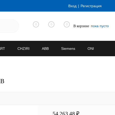
Вход
Регистрация
0
0
0
пока пусто
В корзине
ART
CHZIRI
ABB
Siemens
ONI
0В
54 263.48 ₽