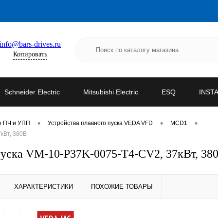
info@bars-drives.ru
Копировать
Schneider Electric
Mitsubishi Electric
ESQ
INST
•
•
•
е ПЧ и УПП
Устройства плавного пуска VEDA VFD
MCD1
кВт, 380В
уска VM-10-P37K-0075-T4-CV2, 37кВт, 38
ХАРАКТЕРИСТИКИ
ПОХОЖИЕ ТОВАРЫ