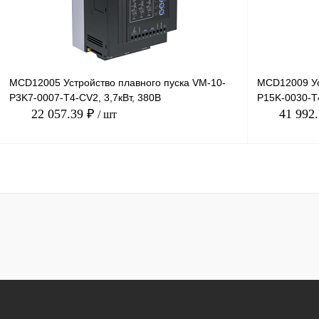
MCD12005 Устройство плавного пуска VM-10-
MCD12009 Ус
P3K7-0007-T4-CV2, 3,7кВт, 380В
P15K-0030-T4
22 057.39 ₽
41 992
/ шт
В корзину
Купить в 1 клик
Сравнение
Купить в 1 к
В избранное
Под заказ
В избранное