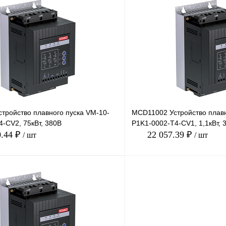
В корзину
лик
Сравнение
Купить в 1 клик
Под заказ
В избранное
тройство плавного пуска VM-10-
MCD11002 Устройство плавн
-CV2, 75кВт, 380В
P1K1-0002-T4-CV1, 1,1кВт, 
0.44 ₽
22 057.39 ₽
/ шт
/ шт
В корзину
лик
Сравнение
Купить в 1 клик
Под заказ
В избранное