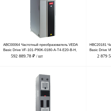
Купить в 1 к
Купить в 1 клик
Сравнение
В избранное
В избранное
Под заказ
ABC00064 Частотный преобразователь VEDA
HBC20181 Ча
Basic Drive VF-101-P90K-0180-A-T4-E20-B-H,
Basic Drive 
380В, 90кВт, 180А
660В, 185кВт
592 889.78 ₽
2 879 
/ шт
В корзину
Купить в 1 клик
Сравнение
Купить в 1 к
В избранное
Под заказ
В избранное