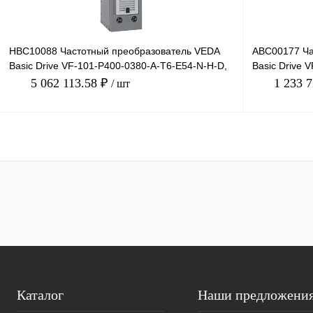
HBC10088 Частотный преобразователь VEDA
ABC00177 Ча
Basic Drive VF-101-P400-0380-A-T6-E54-N-H-D,
Basic Drive 
660В, 400кВт, 3
660В, 90кВт,
5 062 113.58 ₽
1 233 
/ шт
В корзину
Купить в 1 клик
Сравнение
Купить в 1 к
В избранное
Под заказ
В избранное
Каталог
Наши предложени