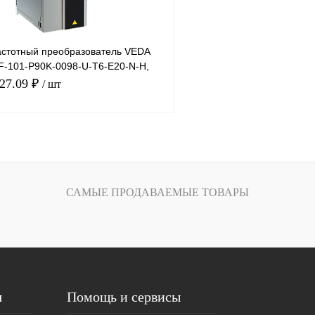
стотный преобразователь VEDA
VF-101-P90K-0098-U-T6-E20-N-H,
 98А
727.09 ₽
/ шт
В корзину
лик
Сравнение
САМЫЕ ПРОДАВАЕМЫЕ ТОВАРЫ
Под заказ
я
Помощь и сервисы