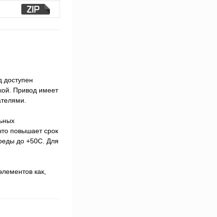
д доступен
кой. Привод имеет
ателями.
льных
что повышает срок
реды до +50С. Для
элементов как,