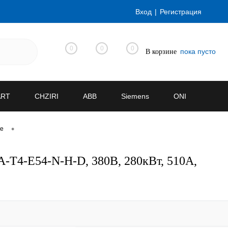
Вход
Регистрация
0
0
0
пока пусто
В корзине
ART
CHZIRI
ABB
Siemens
ONI
•
ve
-T4-E54-N-H-D, 380В, 280кВт, 510А,