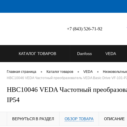
+7 (843) 526-71-92
КАТАЛОГ ТОВАРОВ
Danfoss
VEDA
•
•
•
Главная страница
Каталог товаров
VEDA
Низковольтны
HBC10046 VEDA Частотный преобразователь VEDA Basic Drive VF-101-P28
HBC10046 VEDA Частотный преобразоват
IP54
ВЕРНУТЬСЯ В РАЗДЕЛ
ОБЗОР ТОВАРА
ОПИСАНИЕ