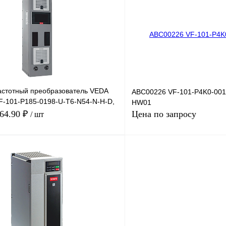
лик
Сравнение
Купить в 1 клик
Под заказ
В избранное
стотный преобразователь VEDA
ABC00226 VF-101-P4K0-001
VF-101-P185-0198-U-T6-N54-N-H-D,
HW01
564.90 ₽
Цена по запросу
/ шт
В корзину
Запросить
лик
Сравнение
Купить в 1 клик
Под заказ
В избранное