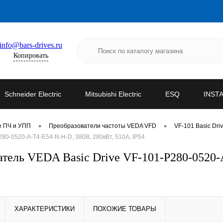
info@bars-drives.ru
Копировать
Schneider Electric
Mitsubishi Electric
ESQ
INST
•
•
е ПЧ и УПП
Преобразователи частоты VEDA VFD
VF-101 Basic Dri
0-0520-A-T4-E54-N-H-D, 380В, 280кВт, 510А, IP54
ель VEDA Basic Drive VF-101-P280-0520-A
ХАРАКТЕРИСТИКИ
ПОХОЖИЕ ТОВАРЫ