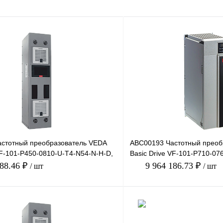
стотный преобразователь VEDA
ABC00193 Частотный преоб
VF-101-P450-0810-U-T4-N54-N-H-D,
Basic Drive VF-101-P710-07
660В, 710кВт, 7
788.46 ₽
9 964 186.73 ₽
/ шт
/ шт
В корзину