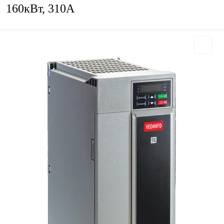
160кВт, 310А