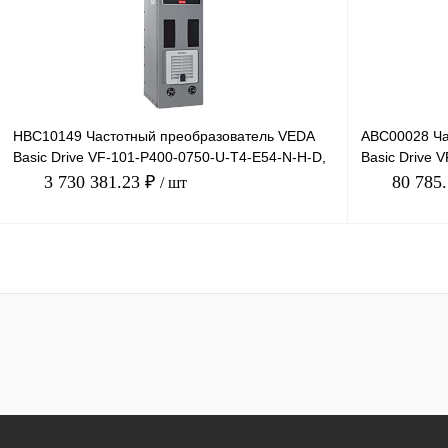
Купить в 1 клик
Сравнение
В избранное
В избранное
Под заказ
HBC10149 Частотный преобразователь VEDA
ABC00028 Ча
Basic Drive VF-101-P400-0750-U-T4-E54-N-H-D,
Basic Drive 
380В, 400кВт, 7
380В, 7,5кВт,
3 730 381.23 ₽
80 785
/ шт
В корзину
Купить в 1 клик
Сравнение
Купить в 1 к
В избранное
Под заказ
В избранное