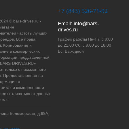
+7 (843) 526-71-92
2024 © bars-drives.ru -
Email:
info@bars-
магазин
drives.ru
вателей частоты лучших
рендов. Все права
График работы Пн-Пт: с 9:00
. Копирование и
до 21:00 Сб: с 9:00 до 18:00
ание в коммерческих
Вс: Выходной
формации представленной
 «BARS-DRIVES.RU»
ся только с письменного
. Предоставленная на
формация о
стиках и комплектности
ожет отличаться от данных
теля
улица Беломорская, д.69А,
ь на карте