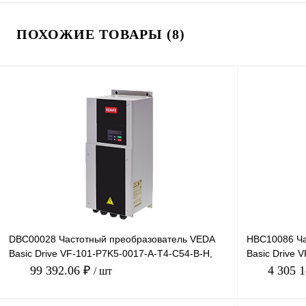
ПОХОЖИЕ ТОВАРЫ (8)
DBC00028 Частотный преобразователь VEDA
HBC10086 Ча
Basic Drive VF-101-P7K5-0017-A-T4-C54-B-H,
Basic Drive 
380В, IP54
660В, 315кВт,
99 392.06 ₽
4 305 
/ шт