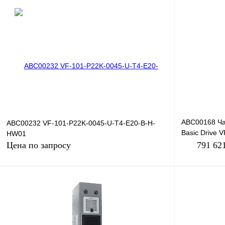
В корзину
Купить в 1 клик
Сравнение
Купить в 1 к
В избранное
Под заказ
В избранное
ABC00168 Ча
ABC00232 VF-101-P22K-0045-U-T4-E20-B-H-
Basic Drive 
HW01
380В, 90кВт, 
Цена по запросу
791 62
Запросить цену
Купить в 1 к