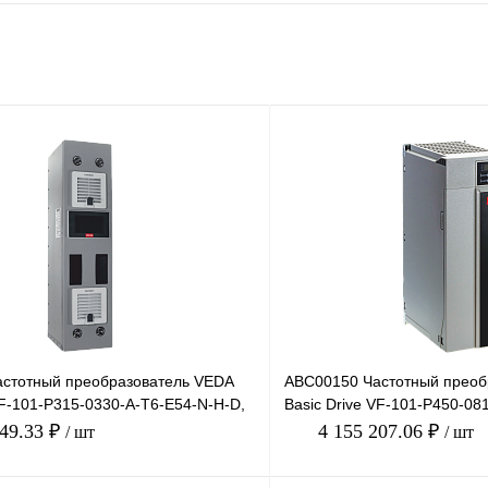
стотный преобразователь VEDA
ABC00150 Частотный преоб
VF-101-P315-0330-A-T6-E54-N-H-D,
Basic Drive VF-101-P450-08
 3
380В, 450кВт, 8
149.33 ₽
4 155 207.06 ₽
/ шт
/ шт