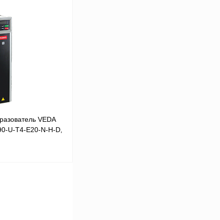
В корзину
Сравнение
Под заказ
разователь VEDA
90-U-T4-E20-N-H-D,
В корзину
Сравнение