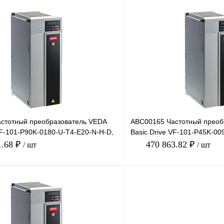
В корзину
лик
Сравнение
Купить в 1 клик
Под заказ
В избранное
стотный преобразователь VEDA
ABC00165 Частотный преоб
VF-101-P90K-0180-U-T4-E20-N-H-D,
Basic Drive VF-101-P45K-00
18
380В, 45кВт, 90
1.68 ₽
470 863.82 ₽
/ шт
/ шт
В корзину
лик
Сравнение
Купить в 1 клик