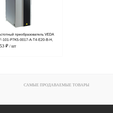
Под заказ
В избранное
стотный преобразователь VEDA
VF-101-P7K5-0017-A-T4-E20-B-H,
 17А
.53 ₽
/ шт
В корзину
лик
Сравнение
САМЫЕ ПРОДАВАЕМЫЕ ТОВАРЫ
Под заказ