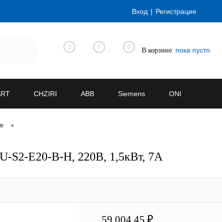
Вход
Регистрация
0
0
0
пока пусто
В корзине
ART
CHZIRI
ABB
Siemens
ONI
•
ve
-S2-E20-B-H, 220В, 1,5кВт, 7А
59 004.45 ₽