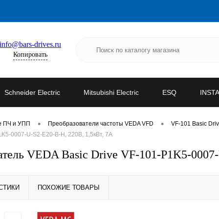
info@bars-drives.ru
Копировать
Schneider Electric
Mitsubishi Electric
ESQ
INST
•
•
е ПЧ и УПП
Преобразователи частоты VEDA VFD
VF-101 Basic Dri
5-0007-U-S2-E20-B-H, 220В, 1,5кВт, 7А
ель VEDA Basic Drive VF-101-P1K5-0007-U
СТИКИ
ПОХОЖИЕ ТОВАРЫ