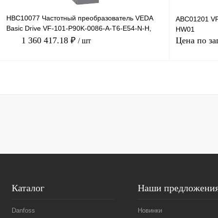
HBC10077 Частотный преобразователь VEDA
ABC01201 VF
Basic Drive VF-101-P90K-0086-A-T6-E54-N-H,
HW01
660В, 90кВт, 86А,
1 360 417.18 ₽
Цена по за
/ шт
В корзину
Купить в 1 клик
Сравнение
Купить в 1 к
В избранное
Под заказ
В избранное
Каталог
Наши предложени
Danfoss
Новинки