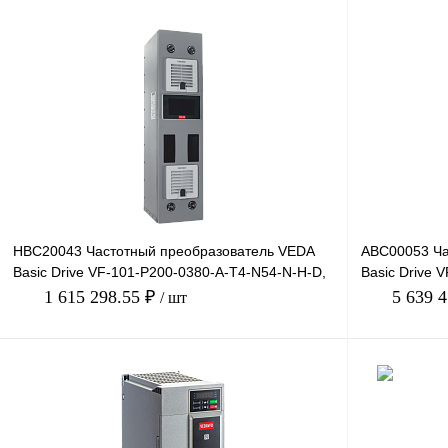
HBC20043 Частотный преобразователь VEDA
ABC00053 Ча
Basic Drive VF-101-P200-0380-A-T4-N54-N-H-D,
Basic Drive 
380В, 200кВт, 3
380В, 630кВт,
1 615 298.55 ₽
5 639 
/ шт
В корзину
Купить в 1 клик
Сравнение
Купить в 1 к