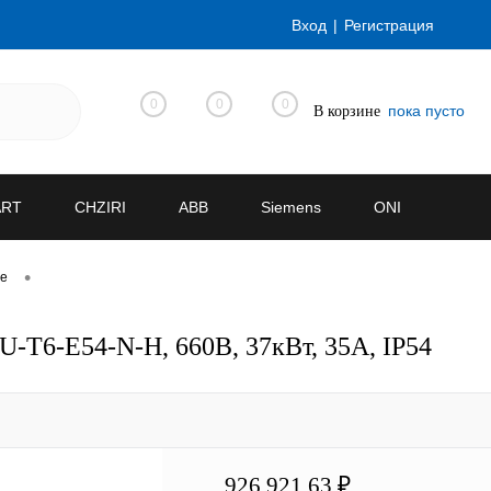
Вход
Регистрация
0
0
0
пока пусто
В корзине
ART
CHZIRI
ABB
Siemens
ONI
•
ve
-T6-E54-N-H, 660В, 37кВт, 35А, IP54
926 921.63 ₽