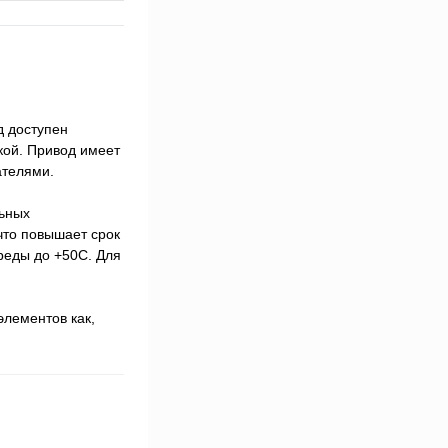
д доступен
кой. Привод имеет
ателями.
льных
что повышает срок
реды до +50С. Для
элементов как,