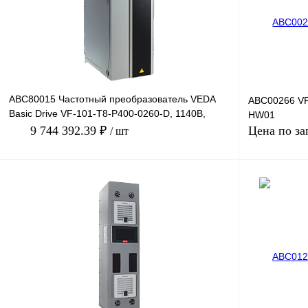
В избранное
Под заказ
В избранное
ABC80015 Частотный преобразователь VEDA
ABC00266 VF
Basic Drive VF-101-T8-P400-0260-D, 1140В,
HW01
400кВт, 260А
9 744 392.39 ₽
Цена по за
/ шт
В корзину
Купить в 1 клик
Сравнение
Купить в 1 к
В избранное
Под заказ
В избранное