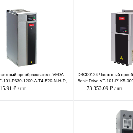
стотный преобразователь VEDA
DBC00124 Частотный преоб
VF-101-P630-1200-A-T4-E20-N-H-D,
Basic Drive VF-101-P1K5-00
 1
380В, 1,5кВт, 4А,
415.91 ₽
73 353.09 ₽
/ шт
/ шт
В корзину
лик
Сравнение
Купить в 1 клик