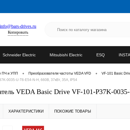
info@bars-drives.ru
Копировать
Schneider Electric
Mitsubishi Electric
ESQ
INST
•
•
е ПЧ и УПП
Преобразователи частоты VEDA VFD
VF-101 Basic Dri
K-0035-U-T6-E54-N-H, 660В, 37кВт, 35А, IP54
ель VEDA Basic Drive VF-101-P37K-0035-U
ХАРАКТЕРИСТИКИ
ПОХОЖИЕ ТОВАРЫ