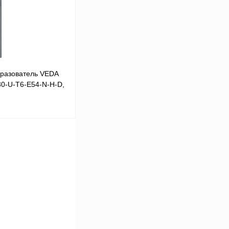
Под заказ
разователь VEDA
30-U-T6-E54-N-H-D,
В корзину
Сравнение
Под заказ