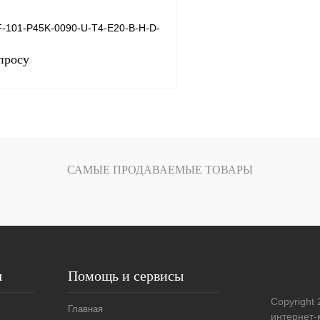
-101-P45K-0090-U-T4-E20-B-H-D-
просу
Запросить цену
САМЫЕ ПРОДАВАЕМЫЕ ТОВАРЫ
лик
Сравнение
Под заказ
я
Помощь и сервисы
Copyright 
Главная
интернет-