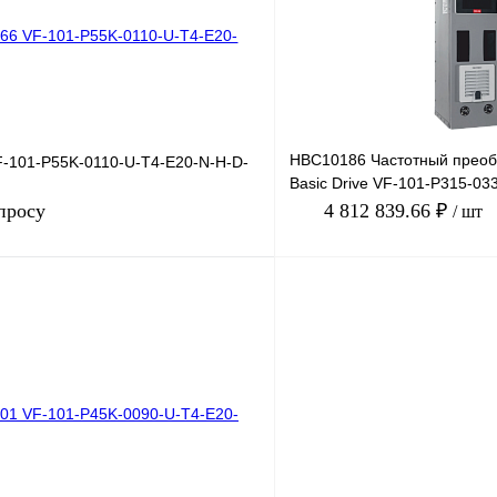
Под заказ
В избранное
HBC10186 Частотный преоб
-101-P55K-0110-U-T4-E20-N-H-D-
Basic Drive VF-101-P315-03
660В, 315кВт, 3
просу
4 812 839.66 ₽
/ шт
Запросить цену
Купить в 1 клик
лик
Сравнение
В избранное
Под заказ