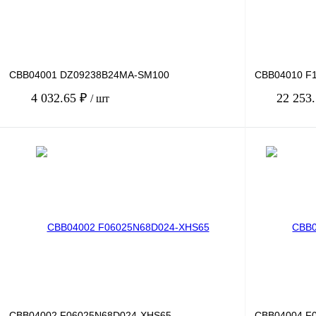
CBB04001 DZ09238B24MA-SM100
CBB04010 F1
4 032.65 ₽
22 253
/ шт
В корзину
Купить в 1 клик
Сравнение
Купить в 1 к
В избранное
Под заказ
В избранное
CBB04002 F06025N68D024-XHS65
CBB04004 F0