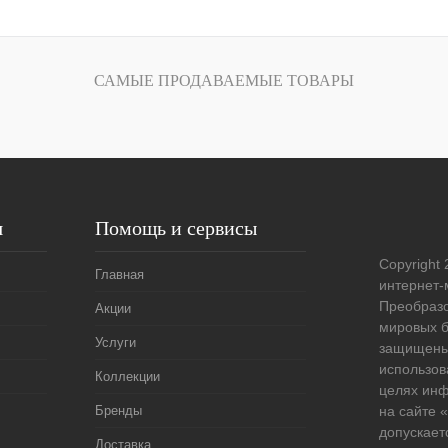
В корзину
лик
Сравнение
САМЫЕ ПРОДАВАЕМЫЕ ТОВАРЫ
Под заказ
я
Помощь и сервисы
Copyright 
Главная
интернет-
Преобразо
Акции
мировых б
Услуги
защищены
использов
Коллекции
целях ин
Бренды
на сайте
допускает
Доставка