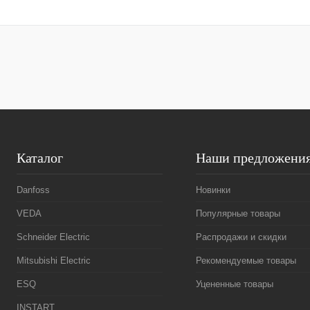
В корзину
Купить в 1 клик
Сравнение
Купить в 1 к
В избранное
Под заказ
В избранное
Каталог
Наши предложени
Danfoss
Новинки
VEDA
Популярные товары
Schneider Electric
Распродажи и скидки
Mitsubishi Electric
Рекомендуемые товары
ESQ
Уцененные товары
INSTART