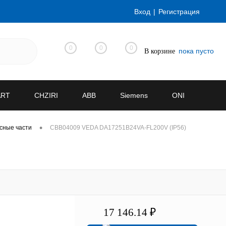
Вход
Регистрация
0
0
0
пока пусто
В корзине
ART
CHZIRI
ABB
Siemens
ONI
•
сные части
CBB04009 VEDA DA17251B24VA-FL200V (IP56)
17 146.14 ₽