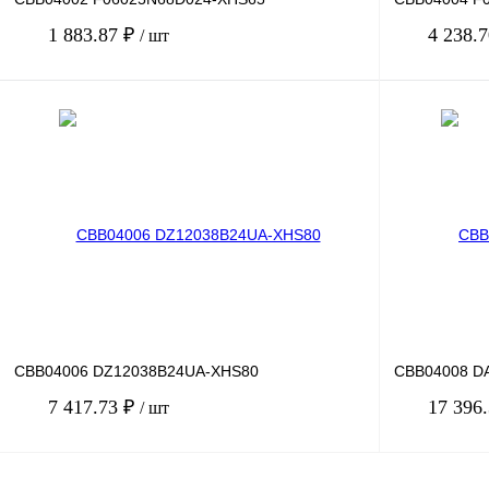
1 883.87 ₽
4 238.
/ шт
В корзину
Купить в 1 клик
Сравнение
Купить в 1 к
В избранное
Под заказ
В избранное
CBB04006 DZ12038B24UA-XHS80
CBB04008 D
7 417.73 ₽
17 396
/ шт