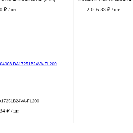
70 ₽
2 016.33 ₽
/ шт
/ шт
В корзину
лик
Сравнение
Купить в 1 клик
Под заказ
В избранное
A17251B24VA-FL200
.34 ₽
/ шт