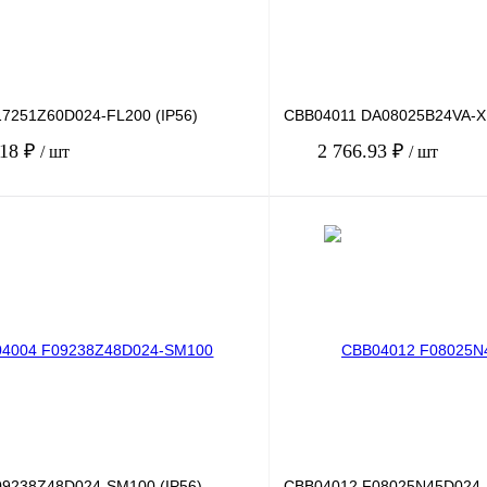
7251Z60D024-FL200 (IP56)
CBB04011 DA08025B24VA-
.18 ₽
2 766.93 ₽
/ шт
/ шт
В корзину
лик
Сравнение
Купить в 1 клик
Под заказ
В избранное
9238Z48D024-SM100 (IP56)
CBB04012 F08025N45D024