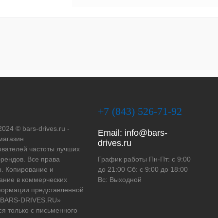
+7 (843) 526-71-92
2024 © bars-drives.ru -
Email:
info@bars-
магазин
drives.ru
вателей частоты лучших
рендов. Все права
График работы Пн-Пт: с 9:00
. Копирование и
до 21:00 Сб: с 9:00 до 18:00
ание в коммерческих
Вс: Выходной
формации представленной
 «BARS-DRIVES.RU»
ся только с письменного