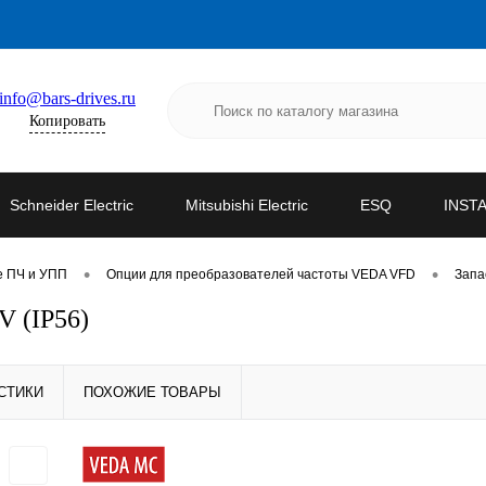
info@bars-drives.ru
Копировать
Schneider Electric
Mitsubishi Electric
ESQ
INST
•
•
е ПЧ и УПП
Опции для преобразователей частоты VEDA VFD
Запа
 (IP56)
СТИКИ
ПОХОЖИЕ ТОВАРЫ