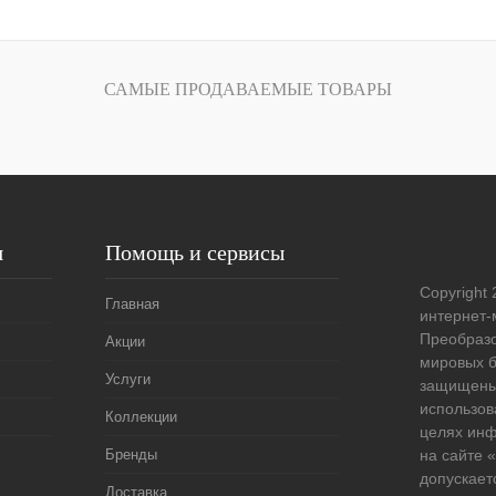
В корзину
лик
Сравнение
САМЫЕ ПРОДАВАЕМЫЕ ТОВАРЫ
Под заказ
я
Помощь и сервисы
Copyright 
Главная
интернет-
Преобразо
Акции
мировых б
Услуги
защищены
использов
Коллекции
целях ин
Бренды
на сайте
допускает
Доставка