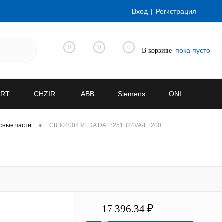
Вход
Регистрация
0
0
0
пока пусто
В корзине
ART
CHZIRI
ABB
Siemens
ONI
•
сные части
CBB04008 VEDA DA17251B24VA-FL200
17 396.34 ₽