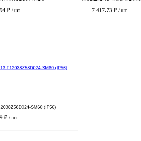
.94 ₽
7 417.73 ₽
/ шт
/ шт
В корзину
лик
Сравнение
Купить в 1 клик
Под заказ
В избранное
2038Z58D024-SM60 (IP56)
19 ₽
/ шт