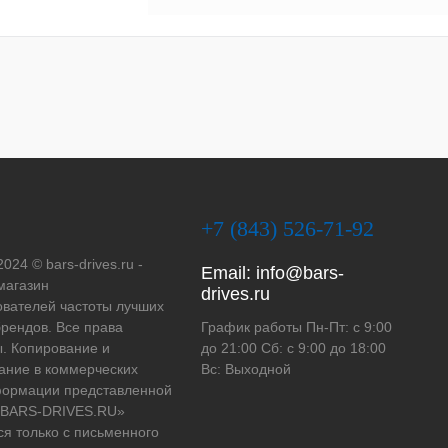
+7 (843) 526-71-92
2024 © bars-drives.ru -
Email:
info@bars-
магазин
drives.ru
вателей частоты лучших
рендов. Все права
График работы Пн-Пт: с 9:00
. Копирование и
до 21:00 Сб: с 9:00 до 18:00
ание в коммерческих
Вс: Выходной
формации представленной
 «BARS-DRIVES.RU»
ся только с письменного