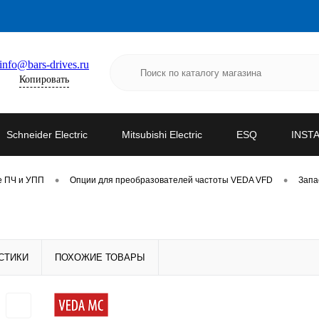
info@bars-drives.ru
Копировать
Schneider Electric
Mitsubishi Electric
ESQ
INST
•
•
е ПЧ и УПП
Опции для преобразователей частоты VEDA VFD
Запа
СТИКИ
ПОХОЖИЕ ТОВАРЫ