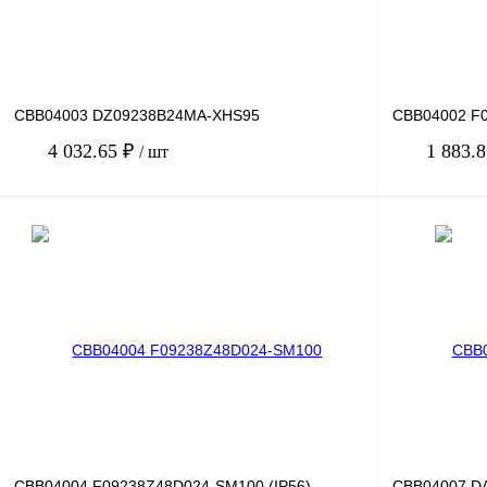
CBB04003 DZ09238B24MA-XHS95
CBB04002 F
4 032.65 ₽
1 883.
/ шт
В корзину
Купить в 1 клик
Сравнение
Купить в 1 к
В избранное
Под заказ
В избранное
CBB04004 F09238Z48D024-SM100 (IP56)
CBB04007 D