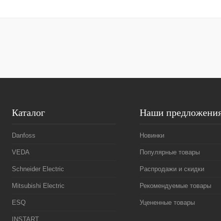
В корзину
Купить в 1 клик
Сравнение
Купить в 1 к
В избранное
Под заказ
В избранное
Каталог
Наши предложени
Danfoss
Новинки
VEDA
Популярные товары
Schneider Electric
Распродажи и скидки
Mitsubishi Electric
Рекомендуемые товары
ESQ
Уцененные товары
INSTART