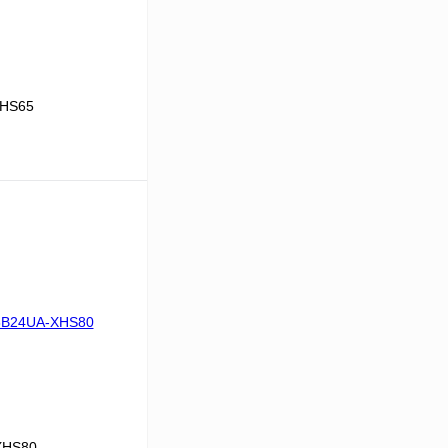
XHS65
В корзину
Сравнение
Под заказ
XHS80