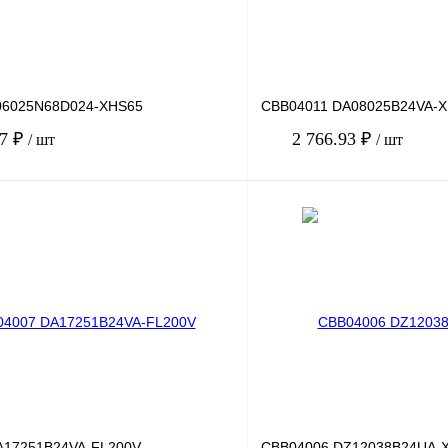
06025N68D024-XHS65
CBB04011 DA08025B24VA-
87 ₽
2 766.93 ₽
/ шт
/ шт
В корзину
лик
Сравнение
Купить в 1 клик
Под заказ
В избранное
A17251B24VA-FL200V
CBB04006 DZ12038B24UA-