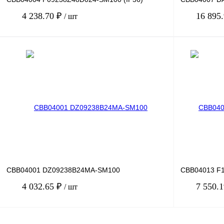
4 238.70 ₽
16 895
/ шт
В корзину
Купить в 1 клик
Сравнение
Купить в 1 к
В избранное
Под заказ
В избранное
CBB04001 DZ09238B24MA-SM100
CBB04013 F1
4 032.65 ₽
7 550.
/ шт