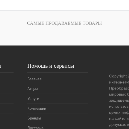
Запросить цену
САМЫЕ ПРОДАВАЕМЫЕ ТОВАРЫ
лик
Сравнение
Под заказ
я
Помощь и сервисы
Copyright 
Главная
интернет-
Преобразо
Акции
мировых б
Услуги
защищены
использов
Коллекции
целях ин
Бренды
на сайте
допускает
Доставка