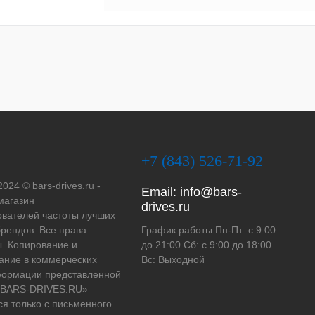
+7 (843) 526-71-92
2024 © bars-drives.ru -
Email:
info@bars-
магазин
drives.ru
вателей частоты лучших
рендов. Все права
График работы Пн-Пт: с 9:00
. Копирование и
до 21:00 Сб: с 9:00 до 18:00
ание в коммерческих
Вс: Выходной
формации представленной
 «BARS-DRIVES.RU»
ся только с письменного