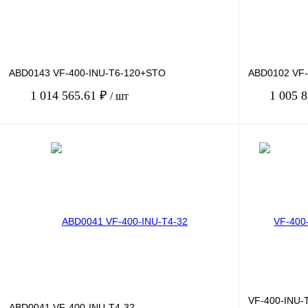
ABD0143 VF-400-INU-T6-120+STO
ABD0102 VF-
1 014 565.61 ₽
1 005 
/ шт
В корзину
Купить в 1 клик
Сравнение
Купить в 1 к
В избранное
Под заказ
В избранное
VF-400-INU-
ABD0041 VF-400-INU-T4-32