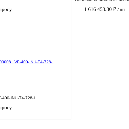
просу
1 616 453.30 ₽
/ шт
Запросить цену
Купить в 1 клик
лик
Сравнение
В избранное
Под заказ
-400-INU-T4-728-I
просу