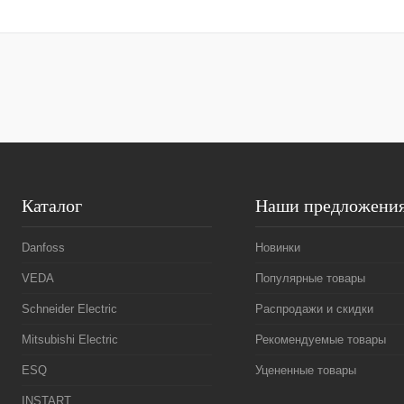
Запросить цену
Купить в 1 клик
Сравнение
Купить в 1 к
В избранное
Под заказ
В избранное
Каталог
Наши предложени
Danfoss
Новинки
VEDA
Популярные товары
Schneider Electric
Распродажи и скидки
Mitsubishi Electric
Рекомендуемые товары
ESQ
Уцененные товары
INSTART