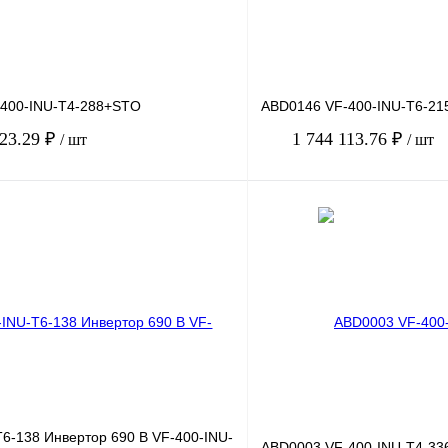
400-INU-T4-288+STO
ABD0146 VF-400-INU-T6-2
823.29 ₽
1 744 113.76 ₽
/ шт
/ шт
В корзину
лик
Сравнение
Купить в 1 клик
Под заказ
В избранное
T6-138 Инвертор 690 В VF-400-INU-
ABD0003 VF-400-INU-T4-33