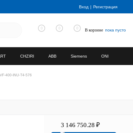
Вход
Регистрация
0
0
0
пока пусто
В корзине
ART
CHZIRI
ABB
Siemens
ONI
VF-400-INU-T4-576
3 146 750.28 ₽