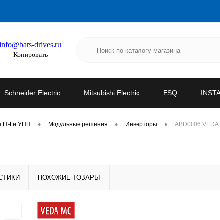
info@bars-drives.ru
Копировать
Schneider Electric
Mitsubishi Electric
ESQ
INST
•
•
•
е ПЧ и УПП
Модульные решения
Инверторы
ABD0006 VEDA 
СТИКИ
ПОХОЖИЕ ТОВАРЫ