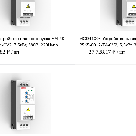
тройство плавного пуска VM-40-
MCD41004 Устройство плавн
-CV2, 7,5кВт, 380В, 220Uупр
P5K5-0012-T4-CV2, 5,5кВт, 
.82 ₽
27 728.17 ₽
/ шт
/ шт
В корзину
лик
Сравнение
Купить в 1 клик
Под заказ
В избранное