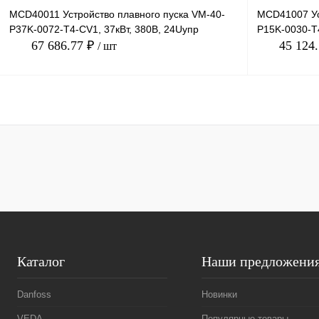
MCD40011 Устройство плавного пуска VM-40-
MCD41007 Ус
P37K-0072-T4-CV1, 37кВт, 380В, 24Uупр
P15K-0030-T4
67 686.77 ₽
45 124
/ шт
В корзину
Купить в 1 клик
Сравнение
Купить в 1 к
В избранное
Под заказ
В избранное
Каталог
Наши предложени
Danfoss
Новинки
VEDA
Популярные товары