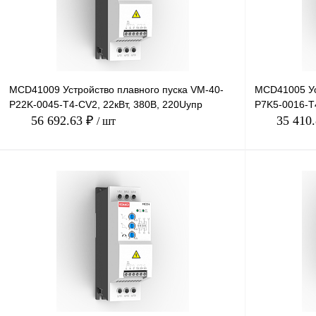
MCD41009 Устройство плавного пуска VM-40-
MCD41005 Ус
P22K-0045-T4-CV2, 22кВт, 380В, 220Uупр
P7K5-0016-T4
56 692.63 ₽
35 410
/ шт
В корзину
Купить в 1 клик
Сравнение
Купить в 1 к
В избранное
Под заказ
В избранное