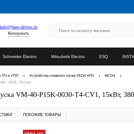
info@bars-drives.ru
Копировать
Schneider Electric
Mitsubishi Electric
ESQ
INST
•
•
•
е ПЧ и УПП
Устройства плавного пуска VEDA VFD
MCD4
кВт, 380В, 24Uупр
уска VM-40-P15K-0030-T4-CV1, 15кВт, 38
СТИКИ
ПОХОЖИЕ ТОВАРЫ