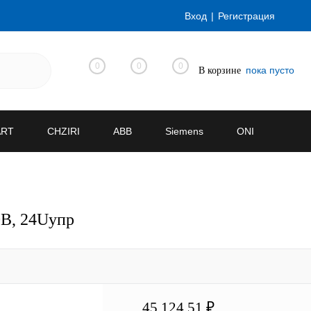
Вход
Регистрация
0
0
0
пока пусто
В корзине
ART
CHZIRI
ABB
Siemens
ONI
0В, 24Uупр
45 124.51 ₽