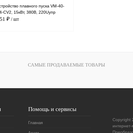
тройство плавного пуска VM-40-
-CV2, 15кВт, 380В, 220Uупр
.51 ₽
/ шт
В корзину
лик
Сравнение
САМЫЕ ПРОДАВАЕМЫЕ ТОВАРЫ
Под заказ
я
Помощь и сервисы
Copyright 
Главная
интернет-
Преобразо
Акции