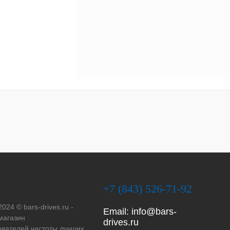
+7 (843) 526-71-92
2024 © bars-drives.ru -
Email:
info@bars-
магазин
drives.ru
вателей частоты лучших