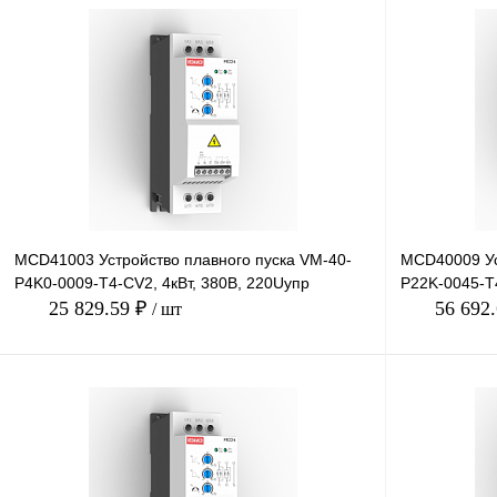
MCD41003 Устройство плавного пуска VM-40-
MCD40009 Ус
P4K0-0009-T4-CV2, 4кВт, 380В, 220Uупр
P22K-0045-T4
25 829.59 ₽
56 692
/ шт
В корзину
Купить в 1 клик
Сравнение
Купить в 1 к
В избранное
Под заказ
В избранное