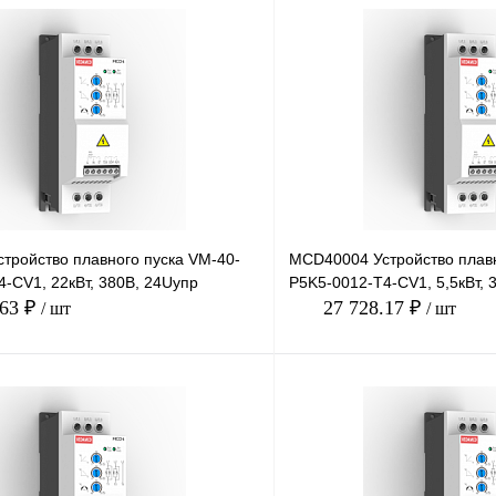
тройство плавного пуска VM-40-
MCD40004 Устройство плавн
-CV1, 22кВт, 380В, 24Uупр
P5K5-0012-T4-CV1, 5,5кВт, 
.63 ₽
27 728.17 ₽
/ шт
/ шт
В корзину
лик
Сравнение
Купить в 1 клик
Под заказ
В избранное