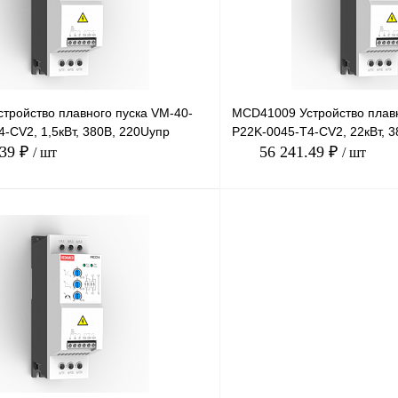
тройство плавного пуска VM-40-
MCD41009 Устройство плавн
-CV2, 1,5кВт, 380В, 220Uупр
P22K-0045-T4-CV2, 22кВт, 
.39 ₽
56 241.49 ₽
/ шт
/ шт
В корзину
лик
Сравнение
Купить в 1 клик
Под заказ
В избранное