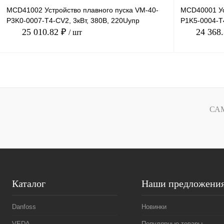
MCD41002 Устройство плавного пуска VM-40-
MCD40001 Ус
P3K0-0007-T4-CV2, 3кВт, 380В, 220Uупр
P1K5-0004-T4
25 010.82 ₽
24 368
/ шт
В корзину
Купить в 1 клик
Сравнение
Купить в 1 к
СА
В избранное
Под заказ
В избранное
Каталог
Наши предложени
Danfoss
Новинки
VEDA
Популярные товары