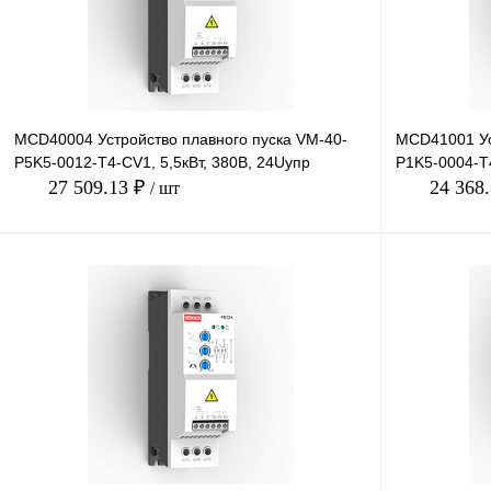
MCD40004 Устройство плавного пуска VM-40-
MCD41001 Ус
P5K5-0012-T4-CV1, 5,5кВт, 380В, 24Uупр
P1K5-0004-T4
27 509.13 ₽
24 368
/ шт
В корзину
Купить в 1 клик
Сравнение
Купить в 1 к
В избранное
Под заказ
В избранное