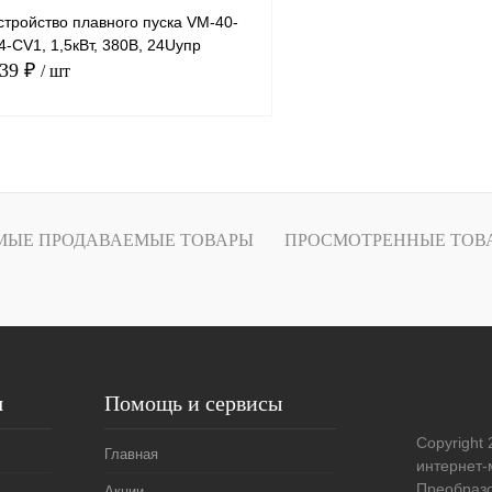
тройство плавного пуска VM-40-
-CV1, 1,5кВт, 380В, 24Uупр
.39 ₽
/ шт
В корзину
лик
Сравнение
МЫЕ ПРОДАВАЕМЫЕ ТОВАРЫ
ПРОСМОТРЕННЫЕ ТОВ
Под заказ
я
Помощь и сервисы
Copyright 
Главная
интернет-
Преобразо
Акции