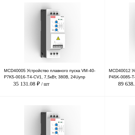
MCD40005 Устройство плавного пуска VM-40-
MCD40012 Ус
P7K5-0016-T4-CV1, 7,5кВт, 380В, 24Uупр
P45K-0085-T4
35 131.08 ₽
89 638
/ шт
В корзину
Купить в 1 клик
Сравнение
Купить в 1 к
В избранное
Под заказ
В избранное