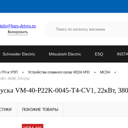
info@bars-drives.ru
Копировать
Schneider Electric
Mitsubishi Electric
ESQ
INST
•
•
•
е ПЧ и УПП
Устройства плавного пуска VEDA VFD
MCD4
кВт, 380В, 24Uупр
уска VM-40-P22K-0045-T4-CV1, 22кВт, 38
СТИКИ
ПОХОЖИЕ ТОВАРЫ