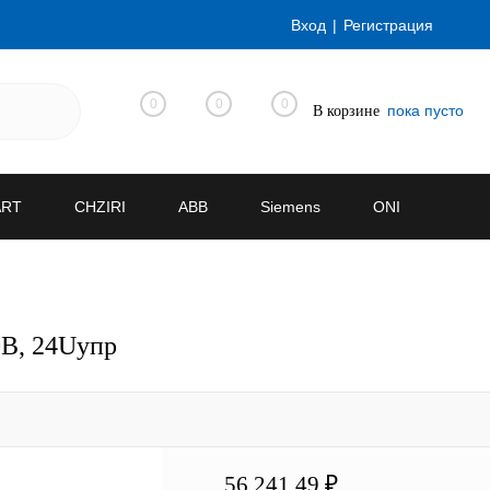
Вход
Регистрация
0
0
0
пока пусто
В корзине
ART
CHZIRI
ABB
Siemens
ONI
0В, 24Uупр
56 241.49 ₽