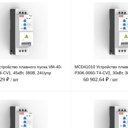
тройство плавного пуска VM-40-
MCD41010 Устройство плавн
-CV1, 45кВт, 380В, 24Uупр
P30K-0060-T4-CV2, 30кВт, 
.29 ₽
60 902.64 ₽
/ шт
/ шт
В корзину
лик
Сравнение
Купить в 1 клик
Под заказ
В избранное