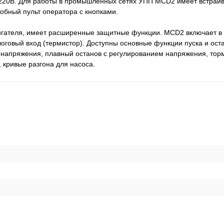
 220В. Для работы в промышленных сетях УПП MCD2 имеет встра
обный пульт оператора с кнопками.
вигателя, имеет расширенные защитные функции. MCD2 включает в
говый вход (термистор). Доступны основные функции пуска и оста
напряжения, плавный останов с регулированием напряжения, тор
кривые разгона для насоса.