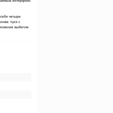
иваемый интерфейс
 себя четыре
нова: пуск с
можение выбегом.