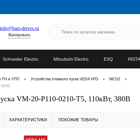
info@bars-drives.ru
Копировать
Schneider Electric
Mitsubishi Electric
ESQ
INST
•
•
•
е ПЧ и УПП
Устройства плавного пуска VEDA VFD
MCD2
 380В
ска VM-20-P110-0210-T5, 110кВт, 380В
ХАРАКТЕРИСТИКИ
ПОХОЖИЕ ТОВАРЫ