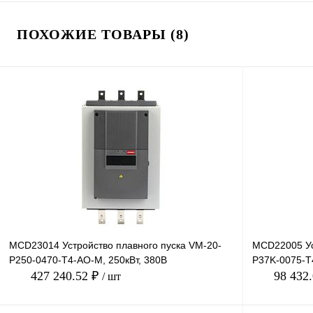
ПОХОЖИЕ ТОВАРЫ (8)
MCD23014 Устройство плавного пуска VM-20-
MCD22005 Ус
P250-0470-T4-AO-M, 250кВт, 380В
P37K-0075-T4
427 240.52 ₽
98 432
/ шт