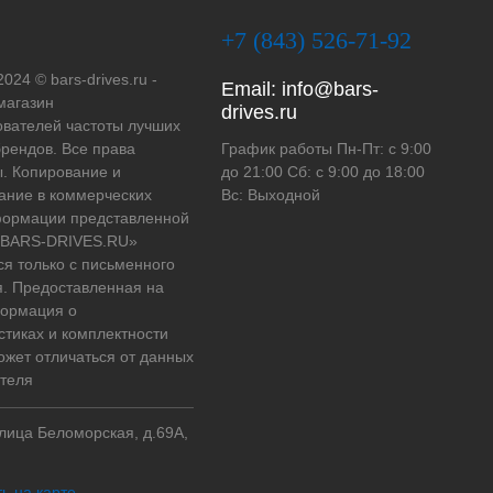
+7 (843) 526-71-92
2024 © bars-drives.ru -
Email:
info@bars-
магазин
drives.ru
вателей частоты лучших
рендов. Все права
График работы Пн-Пт: с 9:00
. Копирование и
до 21:00 Сб: с 9:00 до 18:00
ание в коммерческих
Вс: Выходной
формации представленной
 «BARS-DRIVES.RU»
ся только с письменного
. Предоставленная на
формация о
стиках и комплектности
ожет отличаться от данных
теля
улица Беломорская, д.69А,
ь на карте