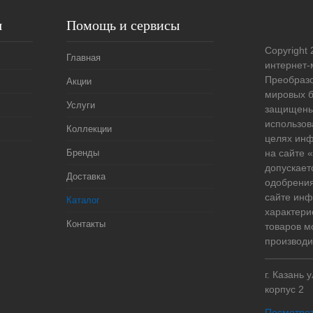
я
Помощь и сервисы
Copyright 
Главная
интернет-
Преобразо
Акции
мировых б
Услуги
защищены
использов
Коллекции
целях ин
Бренды
на сайте
допускает
Доставка
одобрения
сайте ин
Каталог
характери
Контакты
товаров м
производи
г. Казань 
корпус 2
Посмотрет