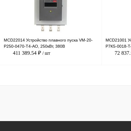
В избранное
Под заказ
В избранное
MCD22014 Устройство плавного пуска VM-20-
MCD21001 Ус
P250-0470-T4-AO, 250кВт, 380В
P7K5-0018-T4
411 389.54 ₽
72 837
/ шт
В корзину
Купить в 1 клик
Сравнение
Купить в 1 к
В избранное
Под заказ
В избранное