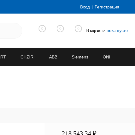
Вход
Регистрация
0
0
0
пока пусто
В корзине
ART
CHZIRI
ABB
Siemens
ONI
218 543.34 ₽