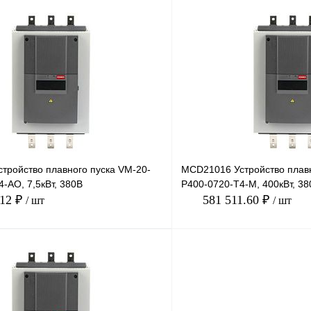
В корзину
лик
Сравнение
Купить в 1 клик
Под заказ
В избранное
тройство плавного пуска VM-20-
MCD21016 Устройство плавн
-AO, 7,5кВт, 380В
P400-0720-T4-M, 400кВт, 38
.12 ₽
581 511.60 ₽
/ шт
/ шт
В корзину
лик
Сравнение
Купить в 1 клик