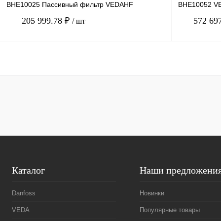
BHE10025 Пассивный фильтр VEDAHF
BHE10052 VE
205 999.78 ₽
572 69
/ шт
В корзину
Купить в 1 клик
Сравнение
Купить в 1 к
В избранное
Под заказ
В избранное
Каталог
Наши предложени
Danfoss
Новинки
VEDA
Популярные товары