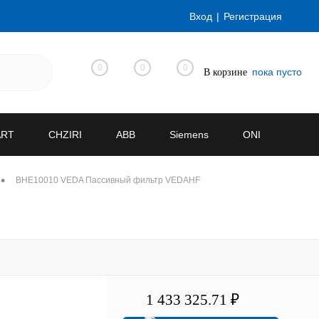
Вход
Регистрация
0
0
0
пока пусто
В корзине
ART
CHZIRI
ABB
Siemens
ONI
•
BHE10010 VEDA Пассивный фильтр VEDAHF
1 433 325.71 ₽