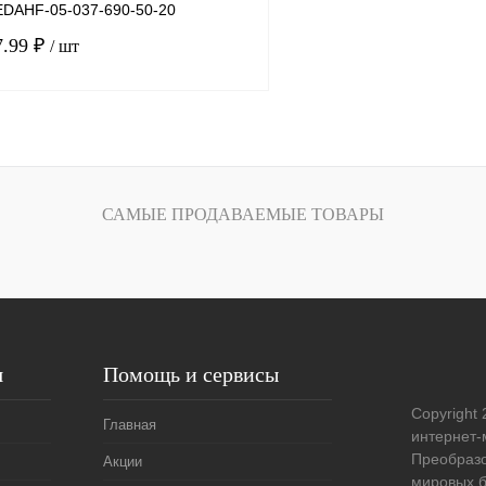
DAHF-05-037-690-50-20
7.99 ₽
/ шт
В корзину
лик
Сравнение
САМЫЕ ПРОДАВАЕМЫЕ ТОВАРЫ
Под заказ
я
Помощь и сервисы
Copyright 
Главная
интернет-
Преобразо
Акции
мировых б