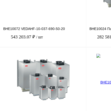
BHE10072 VEDAHF-10-037-690-50-20
BHE10024 П
543 203.07 ₽
282 58
/ шт
В корзину
Купить в 1 клик
Сравнение
Купить в 1 к
В избранное
Под заказ
В избранное