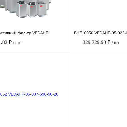
ассивный фильтр VEDAHF
BHE10050 VEDAHF-05-022-6
1.82 ₽
329 729.90 ₽
/ шт
/ шт
В корзину
лик
Сравнение
Купить в 1 клик
Под заказ
В избранное