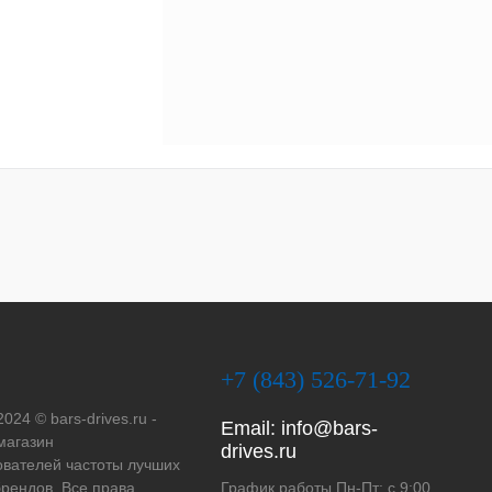
+7 (843) 526-71-92
2024 © bars-drives.ru -
Email:
info@bars-
магазин
drives.ru
вателей частоты лучших
рендов. Все права
График работы Пн-Пт: с 9:00