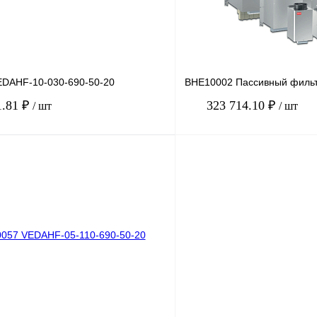
DAHF-10-030-690-50-20
BHE10002 Пассивный филь
1.81 ₽
323 714.10 ₽
/ шт
/ шт
В корзину
лик
Сравнение
Купить в 1 клик
Под заказ
В избранное