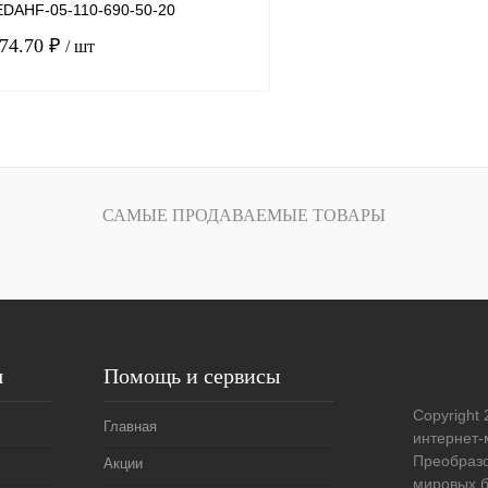
DAHF-05-110-690-50-20
574.70 ₽
/ шт
В корзину
лик
Сравнение
САМЫЕ ПРОДАВАЕМЫЕ ТОВАРЫ
Под заказ
я
Помощь и сервисы
Copyright 
Главная
интернет-
Преобразо
Акции
мировых б