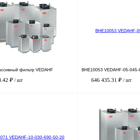
ассивный фильтр VEDAHF
BHE10053 VEDAHF-05-045-6
8.42 ₽
646 435.31 ₽
/ шт
/ шт
В корзину
лик
Сравнение
Купить в 1 клик
Под заказ
В избранное