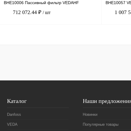
BHE10006 Пассивный фильтр VEDAHF
BHE10057 VE
712 072.44 ₽
1 007 
/ шт
В корзину
Купить в 1 клик
Сравнение
Купить в 1 к
В избранное
Под заказ
В избранное
Каталог
Наши предложени
Danfoss
Новинки
VEDA
Популярные товары