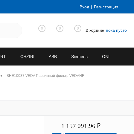
Вход
Регистрация
0
0
0
пока пусто
В корзине
ART
CHZIRI
ABB
Siemens
ONI
•
BHE10037 VEDA Пассивный фильтр VEDAHF
1 157 091.96 ₽