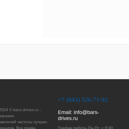
+7 (843) 526-71-92
2024 © bars-drives.ru -
Email:
info@bars-
магазин
drives.ru
вателей частоты лучших
рендов. Все права
График работы Пн-Пт: с 9:00