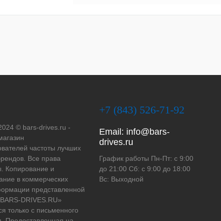
+7 (843) 526-71-92
2024 © bars-drives.ru -
Email:
info@bars-
магазин
drives.ru
вателей частоты лучших
рендов. Все права
График работы Пн-Пт: с 9:00
. Копирование и
до 21:00 Сб: с 9:00 до 18:00
ание в коммерческих
Вс: Выходной
формации представленной
 «BARS-DRIVES.RU»
ся только с письменного
. Предоставленная на