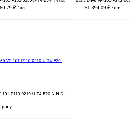
VF-101-P132-0250-A-T4-E54-N-H-D,
Basic Drive VF-101-P2K2-00
 2
380В, 2,2кВт, 6А
160.79 ₽
51 394.09 ₽
/ шт
/ шт
В корзину
лик
Сравнение
Купить в 1 клик
Под заказ
В избранное
-101-P110-0210-U-T4-E20-N-H-D-
просу