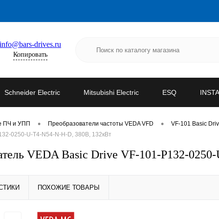
info@bars-drives.ru
Копировать
Schneider Electric
Mitsubishi Electric
ESQ
INST
•
•
е ПЧ и УПП
Преобразователи частоты VEDA VFD
VF-101 Basic Dri
32-0250-U-T4-N54-N-H-D, 380В, 132кВт
ель VEDA Basic Drive VF-101-P132-0250-
СТИКИ
ПОХОЖИЕ ТОВАРЫ