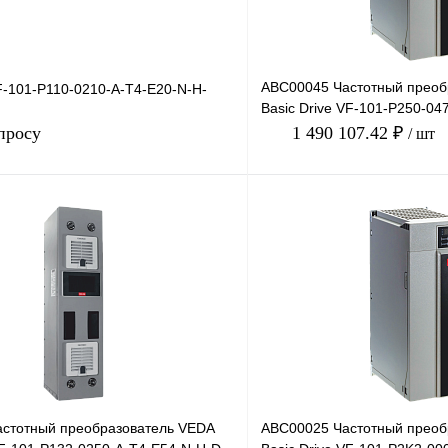
ABC00045 Частотный преоб
-101-P110-0210-A-T4-E20-N-H-
Basic Drive VF-101-P250-04
380В, 250кВт, 4
просу
1 490 107.42 ₽
/ шт
Запросить цену
Купить в 1 клик
лик
Сравнение
В избранное
Под заказ
стотный преобразователь VEDA
ABC00025 Частотный преоб