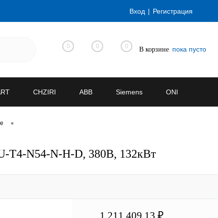
Вход
Регистрация
0
0
0
пока пусто
В корзине
ART
CHZIRI
ABB
Siemens
ONI
•
ve
U-T4-N54-N-H-D, 380В, 132кВт
1 211 409.13 ₽