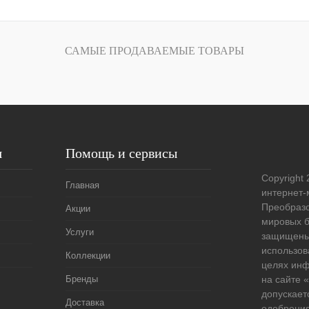
Запросить цену
САМЫЕ ПРОДАВАЕМЫЕ ТОВАРЫ
лик
Сравнение
Под заказ
я
Помощь и сервисы
Copyright 
Главная
интернет-
Преобразо
Акции
мировых б
Услуги
защищены
использов
Коллекции
целях ин
Бренды
на сайте
допускает
Доставка
одобрения