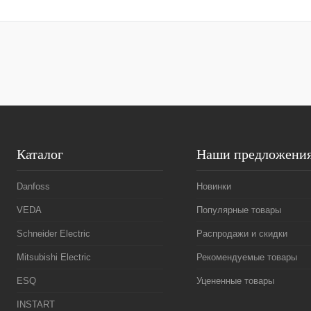
Запросить цену
Купить в 1 клик
Сравнение
Купить в 1 к
В избранное
Под заказ
В избранное
Каталог
Наши предложени
Danfoss
Новинки
VEDA
Популярные товары
Schneider Electric
Распродажи и скидки
Mitsubishi Electric
Рекомендуемые товары
ESQ
Уцененные товары
INSTART