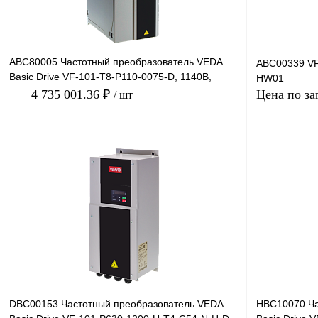
ABC80005 Частотный преобразователь VEDA
ABC00339 VF
Basic Drive VF-101-T8-P110-0075-D, 1140В,
HW01
110кВт, 75А
4 735 001.36 ₽
Цена по за
/ шт
В корзину
Купить в 1 клик
Сравнение
Купить в 1 к
В избранное
Под заказ
В избранное
DBC00153 Частотный преобразователь VEDA
HBC10070 Ча