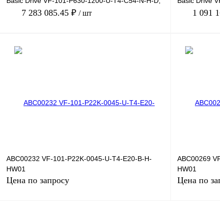
Basic Drive VF-101-P630-1200-U-T4-C54-N-H-D,
Basic Drive 
380В, 630кВт, 1
380В, 132кВт,
7 283 085.45 ₽
1 091 
/ шт
В корзину
Купить в 1 клик
Сравнение
Купить в 1 к
В избранное
Под заказ
В избранное
ABC00232 VF-101-P22K-0045-U-T4-E20-B-H-
ABC00269 VF
HW01
HW01
Цена по запросу
Цена по за