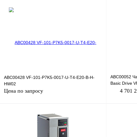
ABC00052 Ча
ABC00428 VF-101-P7K5-0017-U-T4-E20-B-H-
Basic Drive 
HW02
380В, 560кВт,
Цена по запросу
4 701 
Запросить цену
Купить в 1 к