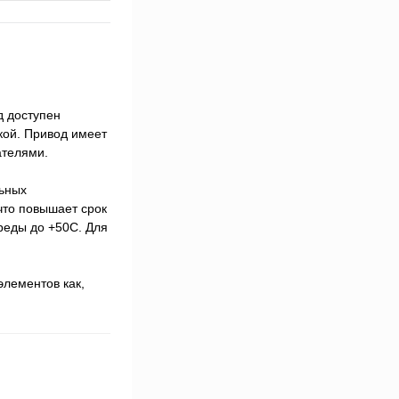
д доступен
кой. Привод имеет
ателями.
льных
что повышает срок
реды до +50С. Для
элементов как,