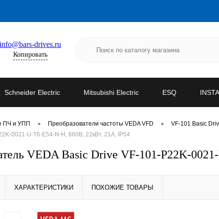
info@bars-drives.ru
Копировать
Schneider Electric
Mitsubishi Electric
ESQ
INST
•
•
е ПЧ и УПП
Преобразователи частоты VEDA VFD
VF-101 Basic Dri
K-0021-U-T6-E54-N-H, 660В, 22кВт, 21А, IP54
ель VEDA Basic Drive VF-101-P22K-0021-U
ХАРАКТЕРИСТИКИ
ПОХОЖИЕ ТОВАРЫ