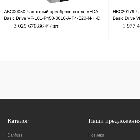
ABC00050 Частотный преобразователь VEDA
HBC20179 Ча
Basic Drive VF-101-P450-0810-A-T4-E20-N-H-D,
Basic Drive 
380В, 450кВт, 8
660В, 132кВт
3 029 670.86 ₽
1 977 
/ шт
В корзину
Купить в 1 клик
Сравнение
Купить в 1 к
В избранное
Под заказ
В избранное
Каталог
Наши предложени
Danfoss
Новинки