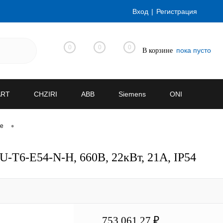
Вход
Регистрация
0
0
0
пока пусто
В корзине
ART
CHZIRI
ABB
Siemens
ONI
•
ve
-T6-E54-N-H, 660В, 22кВт, 21А, IP54
753 061.27 ₽