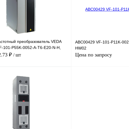
Купить в 1 клик
Под заказ
В избранное
стотный преобразователь VEDA
ABC00429 VF-101-P11K-002
VF-101-P55K-0052-A-T6-E20-N-H,
HW02
 52А
2.73 ₽
Цена по запросу
/ шт
В корзину
Запросить
лик
Сравнение
Купить в 1 клик
Под заказ
В избранное