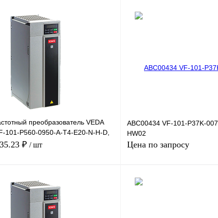
стотный преобразователь VEDA
ABC00434 VF-101-P37K-007
VF-101-P560-0950-A-T4-E20-N-H-D,
HW02
 9
235.23 ₽
Цена по запросу
/ шт
В корзину
Запросить
лик
Сравнение