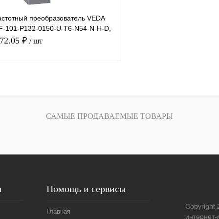
стотный преобразователь VEDA
VF-101-P132-0150-U-T6-N54-N-H-D,
472.05 ₽
/ шт
В корзину
лик
Сравнение
САМЫЕ ПРОДАВАЕМЫЕ ТОВАРЫ
Под заказ
я
Помощь и сервисы
Copyright 
Главная
интернет-