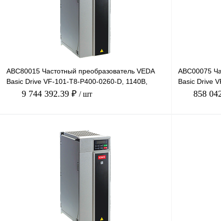
Купить в 1 клик
Сравнение
В избранное
В избранное
Под заказ
ABC80015 Частотный преобразователь VEDA
ABC00075 Ча
Basic Drive VF-101-T8-P400-0260-D, 1140В,
Basic Drive 
400кВт, 260А
660В, 55кВт,
9 744 392.39 ₽
858 04
/ шт
В корзину
Купить в 1 клик
Сравнение
Купить в 1 к
В избранное
Под заказ
В избранное