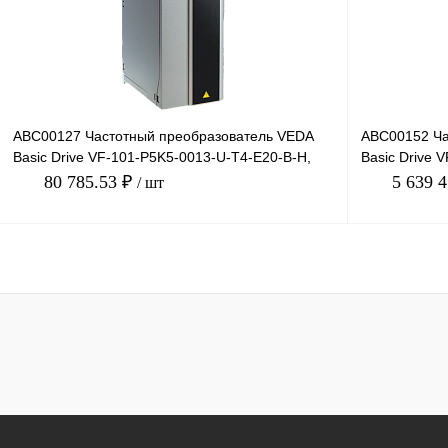
В избранное
В
В избранное
наличии
ABC00127 Частотный преобразователь VEDA
ABC00152 Ча
Basic Drive VF-101-P5K5-0013-U-T4-E20-B-H,
Basic Drive 
380В, 5,5кВт, 13А
380В, 560кВт,
80 785.53 ₽
5 639 
/ шт
В корзину
Купить в 1 клик
Сравнение
Купить в 1 к
В избранное
Под заказ
В избранное