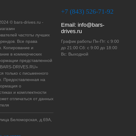
+7 (843) 526-71-92
2024 © bars-drives.ru -
Email:
info@bars-
магазин
drives.ru
вателей частоты лучших
рендов. Все права
График работы Пн-Пт: с 9:00
. Копирование и
до 21:00 Сб: с 9:00 до 18:00
ание в коммерческих
Вс: Выходной
формации представленной
 «BARS-DRIVES.RU»
ся только с письменного
. Предоставленная на
формация о
стиках и комплектности
ожет отличаться от данных
теля
улица Беломорская, д.69А,
ь на карте