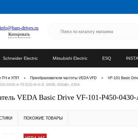
info@bars-drives.ru
Копировать
Schneider Electric
Mitsubishi Electric
ESQ
INST
•
•
е ПЧ и УПП
Преобразователи частоты VEDA VFD
VF-101 Basic Dri
0-0430-A-T6-E20-N-H-D, 660В, 450кВт, 430А
ель VEDA Basic Drive VF-101-P450-0430-A
СТИКИ
ПОХОЖИЕ ТОВАРЫ