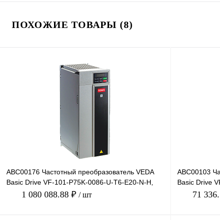
ПОХОЖИЕ ТОВАРЫ (8)
ABC00176 Частотный преобразователь VEDA
ABC00103 Ча
Basic Drive VF-101-P75K-0086-U-T6-E20-N-H,
Basic Drive 
660В, 75кВт, 86А
220В, 2,2кВт,
1 080 088.88 ₽
71 336
/ шт