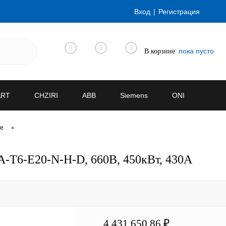
Вход
Регистрация
0
0
0
пока пусто
В корзине
ART
CHZIRI
ABB
Siemens
ONI
•
ve
-T6-E20-N-H-D, 660В, 450кВт, 430А
4 431 650.86 ₽