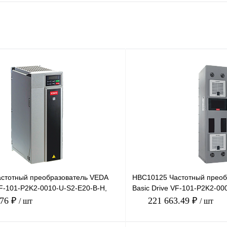
стотный преобразователь VEDA
HBC10125 Частотный преоб
VF-101-P2K2-0010-U-S2-E20-B-H,
Basic Drive VF-101-P2K2-00
 10А
380В, 2,2кВт, 6А,
.76 ₽
221 663.49 ₽
/ шт
/ шт