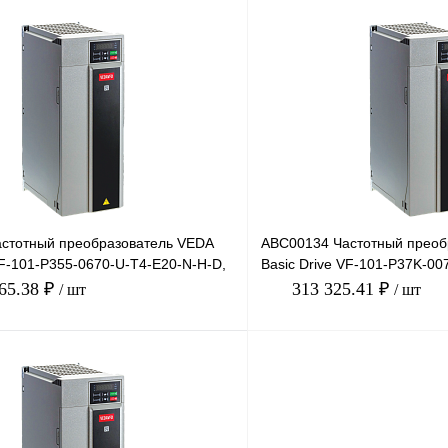
В корзину
лик
Сравнение
Купить в 1 клик
Под заказ
В избранное
стотный преобразователь VEDA
ABC00134 Частотный преоб
VF-101-P355-0670-U-T4-E20-N-H-D,
Basic Drive VF-101-P37K-00
 6
380В, 37кВт, 75А
865.38 ₽
313 325.41 ₽
/ шт
/ шт
В корзину
лик
Сравнение
Купить в 1 клик