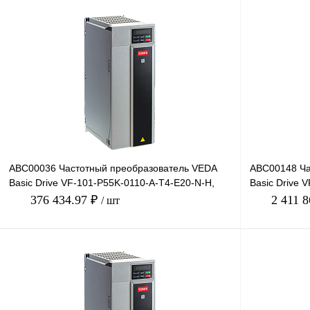
В корзину
Купить в 1 клик
Сравнение
Купить в 1 к
В избранное
Под заказ
В избранное
ABC00036 Частотный преобразователь VEDA
ABC00148 Ча
Basic Drive VF-101-P55K-0110-A-T4-E20-N-H,
Basic Drive 
380В, 55кВт, 110А
380В, 355кВт,
376 434.97 ₽
2 411 
/ шт
В корзину
Купить в 1 клик
Сравнение
Купить в 1 к