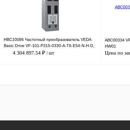
В избранное
Под заказ
В избранное
HBC10086 Частотный преобразователь VEDA
ABC00334 VF
Basic Drive VF-101-P315-0330-A-T6-E54-N-H-D,
HW01
660В, 315кВт, 3
4 304 897.54 ₽
Цена по за
/ шт
В корзину
Купить в 1 клик
Сравнение
Купить в 1 к
В избранное
Под заказ
В избранное