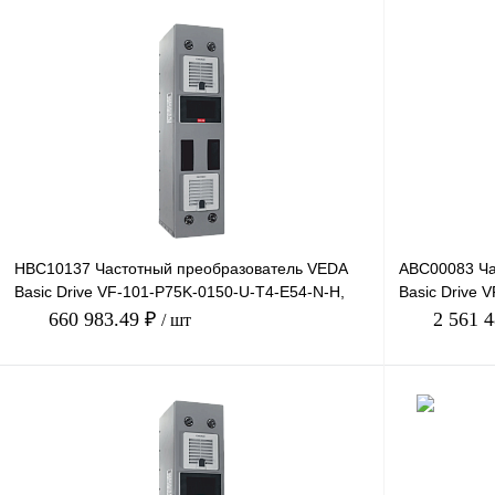
В корзину
Купить в 1 клик
Сравнение
Купить в 1 к
В избранное
Под заказ
В избранное
HBC10137 Частотный преобразователь VEDA
ABC00083 Ча
Basic Drive VF-101-P75K-0150-U-T4-E54-N-H,
Basic Drive 
380В, 75кВт, 150А
660В, 220кВт,
660 983.49 ₽
2 561 
/ шт
В корзину
Купить в 1 клик
Сравнение
Купить в 1 к