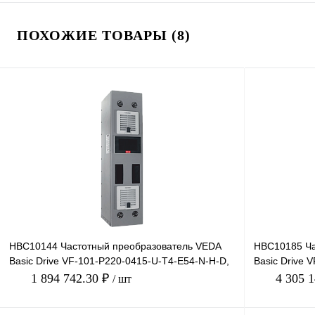
ПОХОЖИЕ ТОВАРЫ (8)
HBC10144 Частотный преобразователь VEDA
HBC10185 Ча
Basic Drive VF-101-P220-0415-U-T4-E54-N-H-D,
Basic Drive 
380В, 220кВт, 4
660В, 280кВт,
1 894 742.30 ₽
4 305 
/ шт