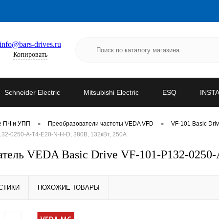
info@bars-drives.ru
Копировать
Schneider Electric
Mitsubishi Electric
ESQ
INST
•
•
е ПЧ и УПП
Преобразователи частоты VEDA VFD
VF-101 Basic Dri
2-0250-A-T4-E20-N-H-D, 380В, 132кВт, 250А
ель VEDA Basic Drive VF-101-P132-0250-A
СТИКИ
ПОХОЖИЕ ТОВАРЫ