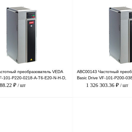
В корзину
лик
Сравнение
Купить в 1 клик
Под заказ
В избранное
стотный преобразователь VEDA
ABC00143 Частотный преоб
VF-101-P220-0218-A-T6-E20-N-H-D,
Basic Drive VF-101-P200-03
 2
380В, 200кВт, 3
488.22 ₽
1 326 303.36 ₽
/ шт
/ шт
В корзину
лик
Сравнение
Купить в 1 клик