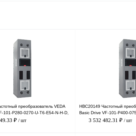
стотный преобразователь VEDA
HBC20149 Частотный преоб
VF-101-P280-0270-U-T6-E54-N-H-D,
Basic Drive VF-101-P400-07
 2
380В, 400кВт
149.33 ₽
3 532 482.31 ₽
/ шт
/ шт