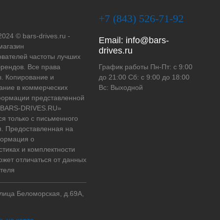
+7 (843) 526-71-92
2024 © bars-drives.ru -
Email:
info@bars-
магазин
drives.ru
вателей частоты лучших
рендов. Все права
График работы Пн-Пт: с 9:00
. Копирование и
до 21:00 Сб: с 9:00 до 18:00
ание в коммерческих
Вс: Выходной
формации представленной
 «BARS-DRIVES.RU»
ся только с письменного
. Предоставленная на
формация о
стиках и комплектности
ожет отличаться от данных
теля
улица Беломорская, д.69А,
ь на карте