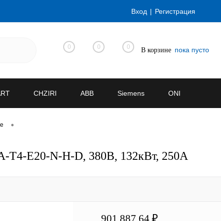
Вход
Регистрация
0
0
0
пока пусто
В корзине
ART
CHZIRI
ABB
Siemens
ONI
•
ve
-T4-E20-N-H-D, 380В, 132кВт, 250А
901 887.64 ₽