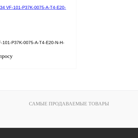
Под заказ
В избранное
-101-P37K-0075-A-T4-E20-N-H-
просу
Запросить цену
САМЫЕ ПРОДАВАЕМЫЕ ТОВАРЫ
лик
Сравнение
Под заказ