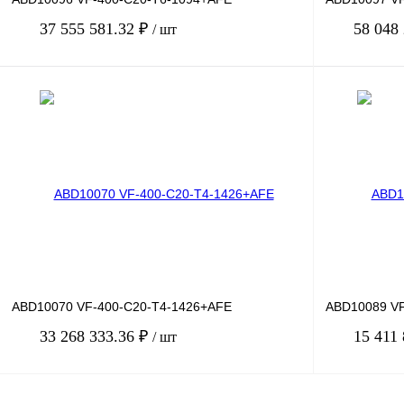
37 555 581.32 ₽
58 048
/ шт
В корзину
Купить в 1 клик
Сравнение
Купить в 1 к
В избранное
Под заказ
В избранное
ABD10070 VF-400-C20-T4-1426+AFE
ABD10089 VF
33 268 333.36 ₽
15 411
/ шт