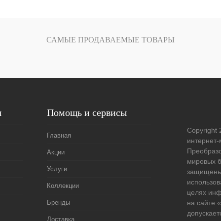
В корзину
лик
Сравнение
САМЫЕ ПРОДАВАЕМЫЕ ТОВАРЫ
Под заказ
я
Помощь и сервисы
Copyright 
Главная
интернет-
Преобразо
Акции
мировых б
Услуги
защищены
использов
Коллекции
целях ин
Бренды
на сайте
допускает
Доставка