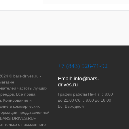
+7 (843) 526-71-92
2024 © bars-drives.ru -
Email:
info@bars-
магазин
drives.ru
вателей частоты лучших
рендов. Все права
График работы Пн-Пт: с 9:00
. Копирование и
до 21:00 Сб: с 9:00 до 18:00
ание в коммерческих
Вс: Выходной
формации представленной
 «BARS-DRIVES.RU»
ся только с письменного