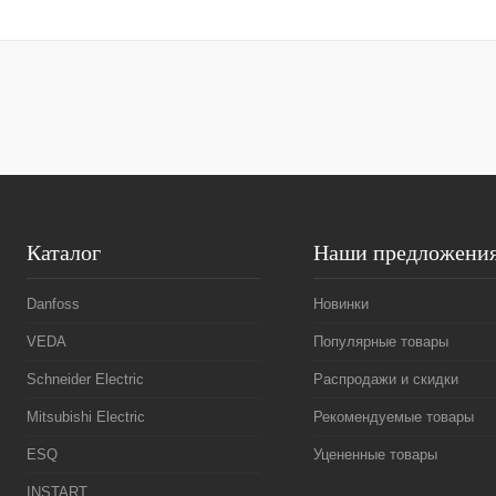
В корзину
Купить в 1 клик
Сравнение
Купить в 1 к
В избранное
Под заказ
В избранное
Каталог
Наши предложени
Danfoss
Новинки
VEDA
Популярные товары
Schneider Electric
Распродажи и скидки
Mitsubishi Electric
Рекомендуемые товары
ESQ
Уцененные товары
INSTART