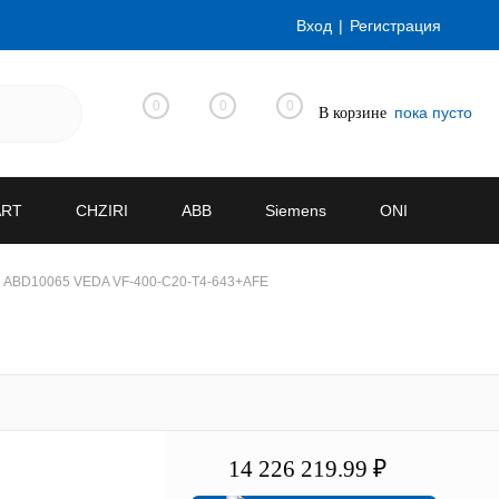
Вход
Регистрация
0
0
0
пока пусто
В корзине
ART
CHZIRI
ABB
Siemens
ONI
ABD10065 VEDA VF-400-C20-T4-643+AFE
14 226 219.99 ₽