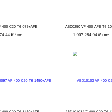
-400-C20-T6-079+AFE
ABD0250 VF-400-AFE-T6-10
974.44 ₽
1 907 284.94 ₽
/ шт
/ шт
В корзину
лик
Сравнение
Купить в 1 клик
Под заказ
В избранное
-400-C20-T6-1450+AFE
ABD10103 VF-400-C20-T6-