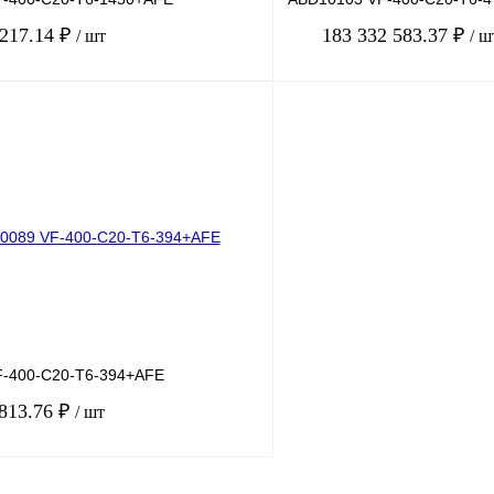
 217.14 ₽
183 332 583.37 ₽
/ шт
/ ш
В корзину
лик
Сравнение
Купить в 1 клик
Под заказ
В избранное
-400-C20-T6-394+AFE
 813.76 ₽
/ шт