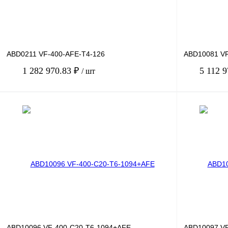
ABD0211 VF-400-AFE-T4-126
ABD10081 VF
1 282 970.83 ₽
5 112 
/ шт
В корзину
Купить в 1 клик
Сравнение
Купить в 1 к
В избранное
Под заказ
В избранное
ABD10096 VF-400-C20-T6-1094+AFE
ABD10097 VF