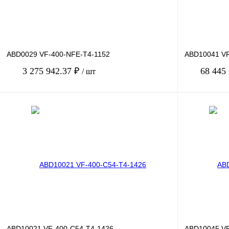
ABD0029 VF-400-NFE-T4-1152
ABD10041 VF
3 275 942.37 ₽
68 445
/ шт
В корзину
Купить в 1 клик
Сравнение
Купить в 1 к
В избранное
Под заказ
В избранное
ABD10021 VF-400-C54-T4-1426
ABD10045 VF