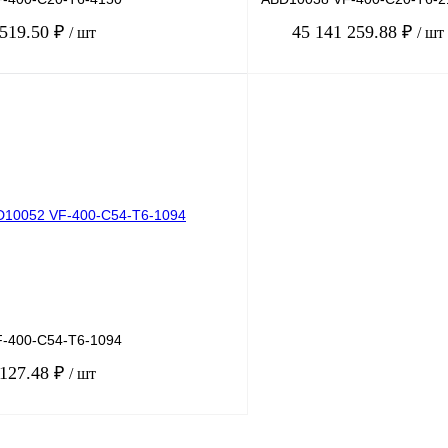
 519.50 ₽
45 141 259.88 ₽
/ шт
/ шт
В корзину
лик
Сравнение
Купить в 1 клик
Под заказ
В избранное
-400-C54-T6-1094
 127.48 ₽
/ шт