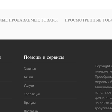
В корзину
лик
Сравнение
МЫЕ ПРОДАВАЕМЫЕ ТОВАРЫ
ПРОСМОТРЕННЫЕ ТОВ
Под заказ
я
Помощь и сервисы
Copyright 
Главная
интернет-
Преобразо
Акции
мировых б
Услуги
защищены
использов
Коллекции
целях ин
Бренды
на сайте
допускает
Доставка