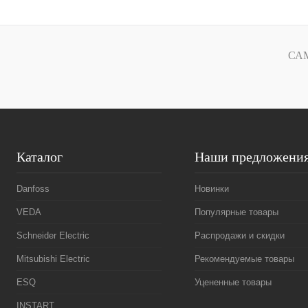
В корзину
Купить в 1 клик
Сравнение
Купить в 1 к
СА
В избранное
Под заказ
В избранное
Каталог
Наши предложени
Danfoss
Новинки
VEDA
Популярные товары
Schneider Electric
Распродажи и скидки
Mitsubishi Electric
Рекомендуемые товары
ESQ
Уцененные товары
INSTART