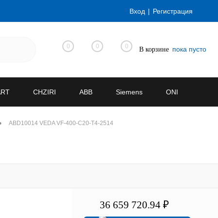
Вход
Регистрация
0
0
0
пока пусто
В корзине
ART
CHZIRI
ABB
Siemens
ONI
•
ABD10014 VEDA VF-400-C20-T4-2514
36 659 720.94 ₽