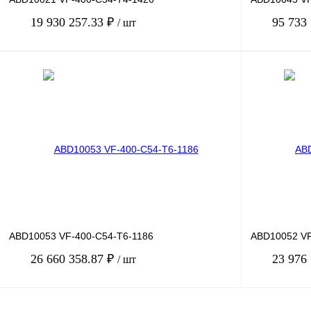
19 930 257.33 ₽
95 733
/ шт
В корзину
Купить в 1 клик
Сравнение
Купить в 1 к
В избранное
Под заказ
В избранное
ABD10053 VF-400-C54-T6-1186
ABD10052 VF
26 660 358.87 ₽
23 976
/ шт