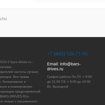
АРЫ
+7 (843) 526-71-92
2024 © bars-drives.ru -
Email:
info@bars-
магазин
drives.ru
вателей частоты лучших
рендов. Все права
График работы Пн-Пт: с 9:00
. Копирование и
до 21:00 Сб: с 9:00 до 18:00
ание в коммерческих
Вс: Выходной
формации представленной
 «BARS-DRIVES.RU»
ся только с письменного