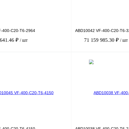
-400-C20-T6-2964
ABD10042 VF-400-C20-T6-3
 641.46 ₽
71 159 985.30 ₽
/ шт
/ шт
В корзину
лик
Сравнение
Купить в 1 клик
Под заказ
В избранное
-400-C20-T6-4150
ABD10038 VF-400-C20-T6-2