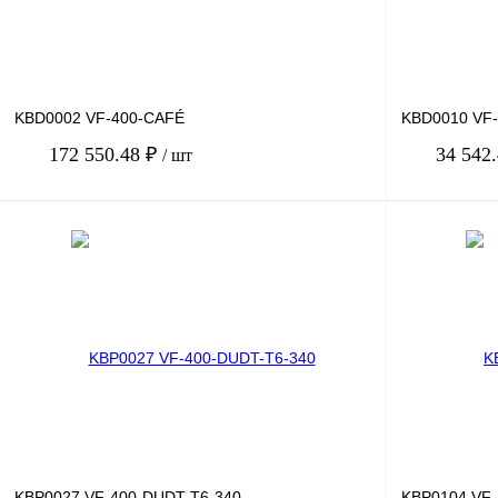
KBD0002 VF-400-CAFÉ
KBD0010 VF
172 550.48 ₽
34 542
/ шт
В корзину
Купить в 1 клик
Сравнение
Купить в 1 к
В избранное
Под заказ
В избранное
KBP0027 VF-400-DUDT-T6-340
KBP0104 VF-