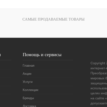
В корзину
лик
Сравнение
САМЫЕ ПРОДАВАЕМЫЕ ТОВАРЫ
Под заказ
я
Помощь и сервисы
Copyright 
Главная
интернет-
Преобразо
Акции
мировых б
Услуги
защищены
использов
Коллекции
целях ин
Бренды
на сайте
допускает
Доставка