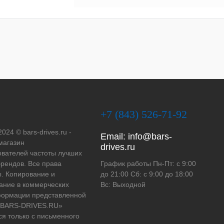
+7 (843) 526-71-92
2024 © bars-drives.ru -
Email:
info@bars-
магазин
drives.ru
вателей частоты лучших
рендов. Все права
График работы Пн-Пт: с 9:00
. Копирование и
до 21:00 Сб: с 9:00 до 18:00
ание в коммерческих
Вс: Выходной
формации представленной
 «BARS-DRIVES.RU»
ся только с письменного