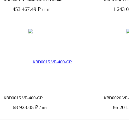
453 467.49 ₽
1 243 
/ шт
В корзину
Купить в 1 клик
Сравнение
Купить в 1 к
В избранное
Под заказ
В избранное
KBD0015 VF-400-CP
KBD0026 VF
68 923.05 ₽
86 201
/ шт