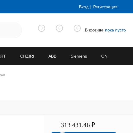
Вход
Регистрация
0
0
0
пока пусто
В корзине
ART
CHZIRI
ABB
Siemens
ONI
240
313 431.46 ₽