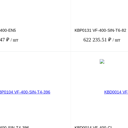
-400-EN5
KBP0131 VF-400-SIN-T6-82
.47 ₽
622 235.51 ₽
/ шт
/ шт
В корзину
лик
Сравнение
Купить в 1 клик
Под заказ
В избранное
400-SIN-T4-396
KBD0014 VF-400-CI