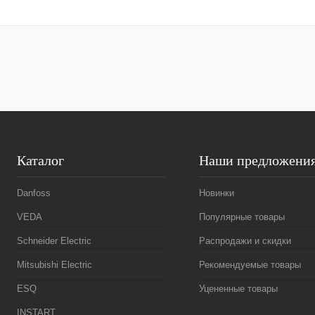
В корзину
Купить в 1 клик
Сравнение
Купить в 1 к
В избранное
Под заказ
В избранное
Каталог
Наши предложени
Danfoss
Новинки
VEDA
Популярные товары
Schneider Electric
Распродажи и скидки
Mitsubishi Electric
Рекомендуемые товары
ESQ
Уцененные товары
INSTART