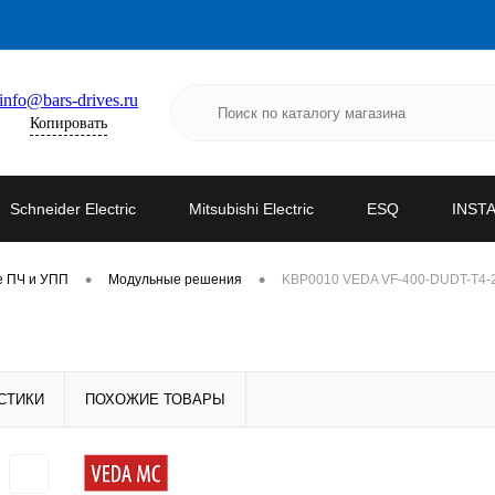
info@bars-drives.ru
Копировать
Schneider Electric
Mitsubishi Electric
ESQ
INST
•
•
е ПЧ и УПП
Модульные решения
KBP0010 VEDA VF-400-DUDT-T4-
СТИКИ
ПОХОЖИЕ ТОВАРЫ