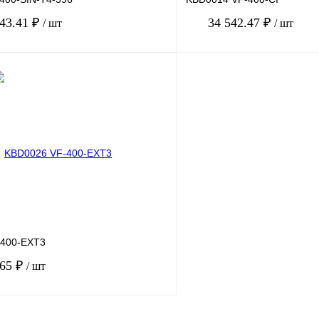
043.41 ₽
34 542.47 ₽
/ шт
/ шт
В корзину
лик
Сравнение
Купить в 1 клик
Под заказ
В избранное
-400-EXT3
.65 ₽
/ шт