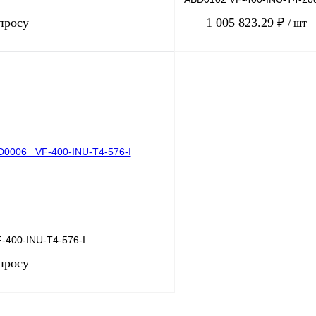
просу
1 005 823.29 ₽
/ шт
Запросить цену
Купить в 1 клик
лик
Сравнение
В избранное
Под заказ
-400-INU-T4-576-I
просу