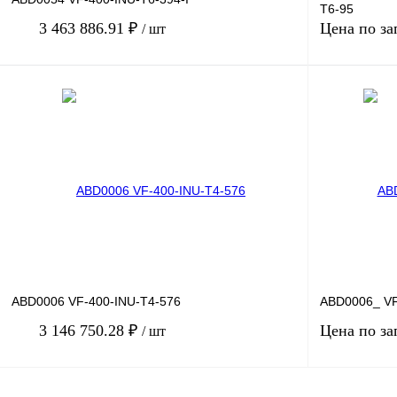
T6-95
3 463 886.91 ₽
Цена по за
/ шт
В корзину
Купить в 1 клик
Сравнение
Купить в 1 к
В избранное
Под заказ
В избранное
ABD0006 VF-400-INU-T4-576
ABD0006_ VF
3 146 750.28 ₽
Цена по за
/ шт