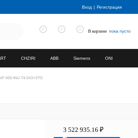
Вход
Регистрация
0
0
0
пока пусто
В корзине
ART
CHZIRI
ABB
Siemens
ONI
VF-400-INU-T4-643+STO
3 522 935.16 ₽