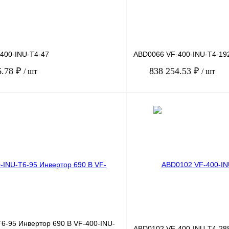
400-INU-T4-47
ABD0066 VF-400-INU-T4-19
6.78 ₽
838 254.53 ₽
/ шт
/ шт
В корзину
лик
Сравнение
Купить в 1 клик
Под заказ
В избранное
T6-95 Инвертор 690 В VF-400-INU-
ABD0102 VF-400-INU-T4-2