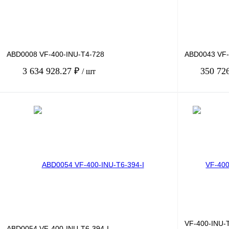
ABD0008 VF-400-INU-T4-728
ABD0043 VF-
3 634 928.27 ₽
350 72
/ шт
В корзину
Купить в 1 клик
Сравнение
Купить в 1 к
В избранное
Под заказ
В избранное
VF-400-INU-
ABD0054 VF-400-INU-T6-394-I