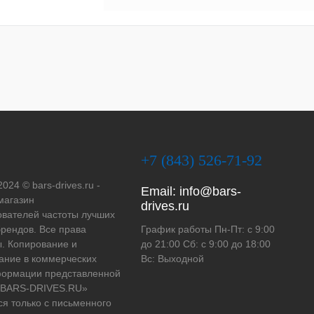
+7 (843) 526-71-92
2024 © bars-drives.ru -
Email:
info@bars-
магазин
drives.ru
вателей частоты лучших
рендов. Все права
График работы Пн-Пт: с 9:00
. Копирование и
до 21:00 Сб: с 9:00 до 18:00
ание в коммерческих
Вс: Выходной
формации представленной
 «BARS-DRIVES.RU»
ся только с письменного