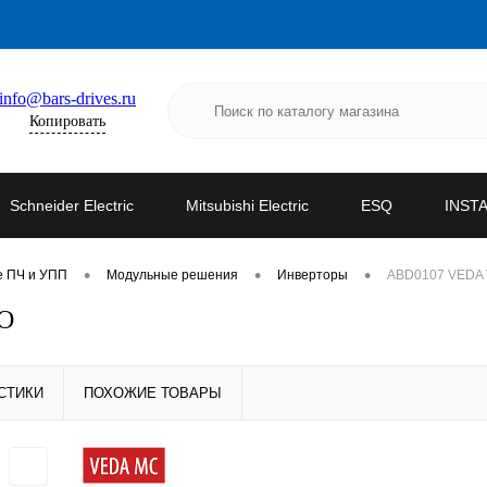
info@bars-drives.ru
Копировать
Schneider Electric
Mitsubishi Electric
ESQ
INST
•
•
•
е ПЧ и УПП
Модульные решения
Инверторы
ABD0107 VEDA 
TO
СТИКИ
ПОХОЖИЕ ТОВАРЫ