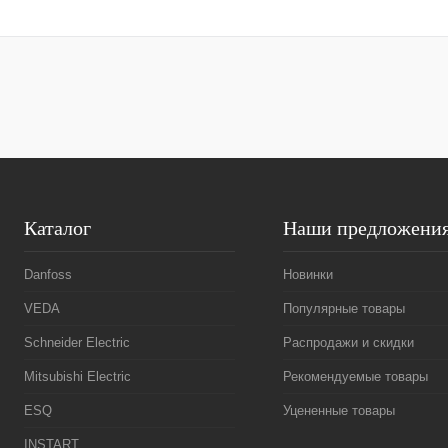
В корзину
Купить в 1 клик
Сравнение
Купить в 1 к
В избранное
Под заказ
В избранное
Каталог
Наши предложени
Danfoss
Новинки
VEDA
Популярные товары
Schneider Electric
Распродажи и скидки
Mitsubishi Electric
Рекомендуемые товары
ESQ
Уцененные товары
INSTART