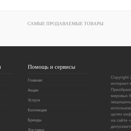
Запросить цену
САМЫЕ ПРОДАВАЕМЫЕ ТОВАРЫ
лик
Сравнение
Под заказ
я
Помощь и сервисы
Copyright 
Главная
интернет-
Преобразо
Акции
мировых б
Услуги
защищены
использов
Коллекции
целях ин
Бренды
на сайте
допускает
Доставка