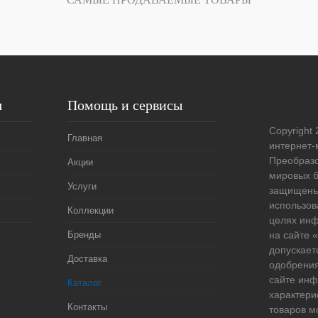
Под заказ
я
Помощь и сервисы
Copyright 
Главная
интернет-
Преобразо
Акции
мировых б
Услуги
защищены
использов
Коллекции
целях ин
Бренды
на сайте
допускает
Доставка
одобрения
сайте ин
Каталог
характери
Контакты
товаров м