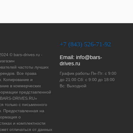
+7 (843) 526-71-92
2024 © bars-drives.ru -
Email:
info@bars-
магазин
drives.ru
вателей частоты лучших
рендов. Все права
График работы Пн-Пт: с 9:00
. Копирование и
до 21:00 Сб: с 9:00 до 18:00
ание в коммерческих
Вс: Выходной
формации представленной
 «BARS-DRIVES.RU»
ся только с письменного
. Предоставленная на
формация о
стиках и комплектности
ожет отличаться от данных