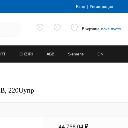
Вход
Регистрация
0
0
0
пока пусто
В корзине
ART
CHZIRI
ABB
Siemens
ONI
0В, 220Uупр
44 768.04 ₽