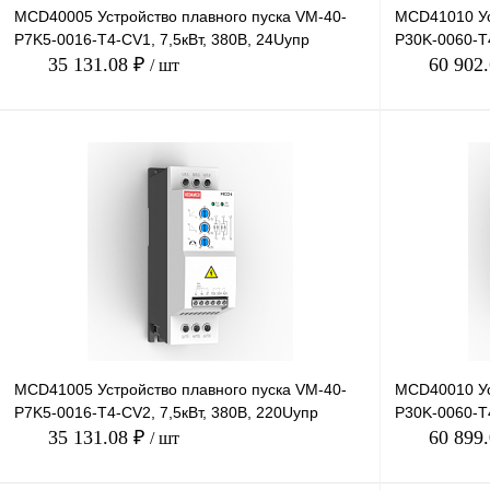
MCD40005 Устройство плавного пуска VM-40-
MCD41010 Ус
P7K5-0016-T4-CV1, 7,5кВт, 380В, 24Uупр
P30K-0060-T4
35 131.08 ₽
60 902
/ шт
В корзину
Купить в 1 клик
Сравнение
Купить в 1 к
В избранное
Под заказ
В избранное
MCD41005 Устройство плавного пуска VM-40-
MCD40010 Ус
P7K5-0016-T4-CV2, 7,5кВт, 380В, 220Uупр
P30K-0060-T4
35 131.08 ₽
60 899
/ шт