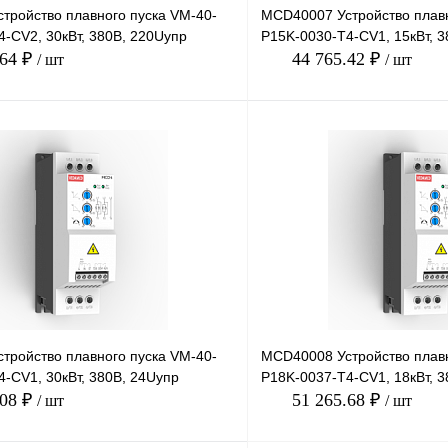
тройство плавного пуска VM-40-
MCD40007 Устройство плавн
-CV2, 30кВт, 380В, 220Uупр
P15K-0030-T4-CV1, 15кВт, 3
.64 ₽
44 765.42 ₽
/ шт
/ шт
В корзину
лик
Сравнение
Купить в 1 клик
Под заказ
В избранное
тройство плавного пуска VM-40-
MCD40008 Устройство плавн
-CV1, 30кВт, 380В, 24Uупр
P18K-0037-T4-CV1, 18кВт, 3
.08 ₽
51 265.68 ₽
/ шт
/ шт