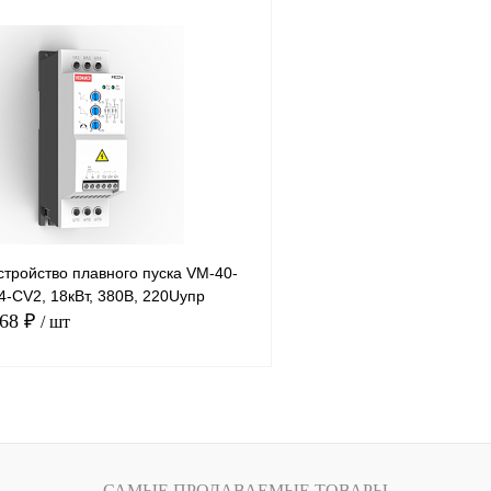
В корзину
лик
Сравнение
Купить в 1 клик
Под заказ
В избранное
тройство плавного пуска VM-40-
-CV2, 18кВт, 380В, 220Uупр
.68 ₽
/ шт
В корзину
лик
Сравнение
САМЫЕ ПРОДАВАЕМЫЕ ТОВАРЫ