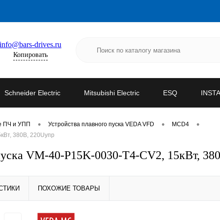
info@bars-drives.ru
Копировать
Schneider Electric
Mitsubishi Electric
ESQ
INST
•
•
•
е ПЧ и УПП
Устройства плавного пуска VEDA VFD
MCD4
кВт, 380В, 220Uупр
уска VM-40-P15K-0030-T4-CV2, 15кВт, 38
СТИКИ
ПОХОЖИЕ ТОВАРЫ