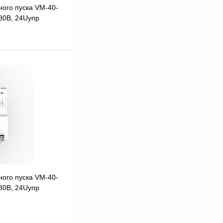
ого пуска VM-40-
80В, 24Uупр
В корзину
Сравнение
Под заказ
ого пуска VM-40-
80В, 24Uупр