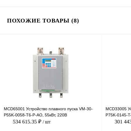
ПОХОЖИЕ ТОВАРЫ (8)
MCD65001 Устройство плавного пуска VM-30-
MCD33005 Ус
P55K-0058-T6-P-AO, 55кВт, 220В
P75K-0145-T4
534 615.35 ₽
301 44
/ шт