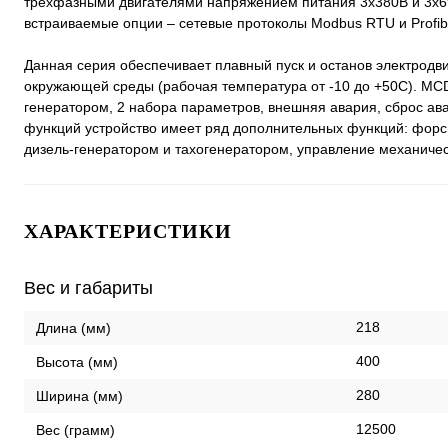
трехфазными двигателями напряжением питания 3х380В и 3х6
встраиваемые опции – сетевые протоколы Modbus RTU и Profi
Данная серия обеспечивает плавный пуск и останов электродв
окружающей среды (рабочая температура от -10 до +50С). MCD
генератором, 2 набора параметров, внешняя авария, сброс ава
функций устройство имеет ряд дополнительных функций: форси
дизель-генератором и тахогенератором, управление механиче
ХАРАКТЕРИСТИКИ
Вес и габариты
218
Длина (мм)
400
Высота (мм)
280
Ширина (мм)
12500
Вес (грамм)