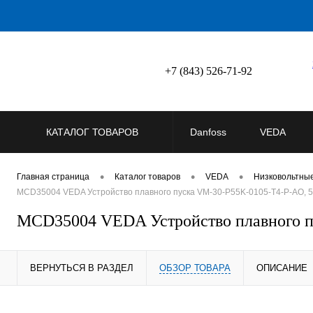
+7 (843) 526-71-92
КАТАЛОГ ТОВАРОВ
Danfoss
VEDA
•
•
•
Главная страница
Каталог товаров
VEDA
Низковольтны
MCD35004 VEDA Устройство плавного пуска VM-30-P55K-0105-T4-P-AO, 5
MCD35004 VEDA Устройство плавного п
ВЕРНУТЬСЯ В РАЗДЕЛ
ОБЗОР ТОВАРА
ОПИСАНИЕ