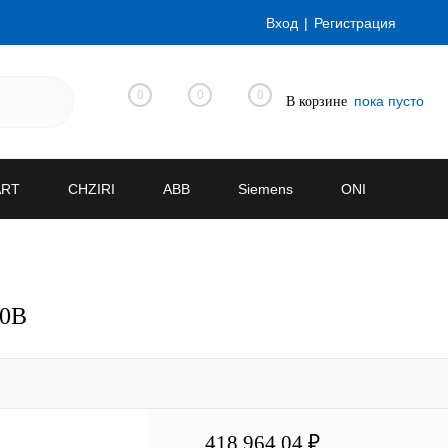
Вход
Регистрация
0
0
0
пока пусто
В корзине
ART
CHZIRI
ABB
Siemens
ONI
80В
418 964.04 ₽