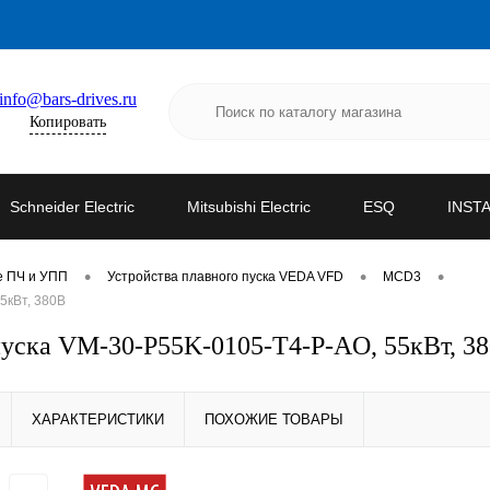
info@bars-drives.ru
Копировать
Schneider Electric
Mitsubishi Electric
ESQ
INST
•
•
•
е ПЧ и УПП
Устройства плавного пуска VEDA VFD
MCD3
5кВт, 380В
уска VM-30-P55K-0105-T4-P-AO, 55кВт, 3
ХАРАКТЕРИСТИКИ
ПОХОЖИЕ ТОВАРЫ