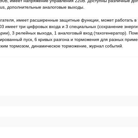
90В, имеет напряжение управления 220В. Доступны различные до
bus, дополнительные аналоговые выходы.
игателя, имеет расширенные защитные функции, может работать в
3 имеет три цифровых входа и 3 специальных (сохранение энергии
рии), 3 релейных выхода, 1 аналоговый вход (тахогенератор). По
рованный пуск, 6 кривых разгона и торможения для разных приме
ским тормозом, динамическое торможение, журнал событий.