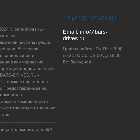
+7 (843) 526-71-92
2024 © bars-drives.ru -
Email:
info@bars-
магазин
drives.ru
вателей частоты лучших
рендов. Все права
График работы Пн-Пт: с 9:00
. Копирование и
до 21:00 Сб: с 9:00 до 18:00
ание в коммерческих
Вс: Выходной
формации представленной
 «BARS-DRIVES.RU»
ся только с письменного
. Предоставленная на
формация о
стиках и комплектности
ожет отличаться от данных
теля
улица Беломорская, д.69А,