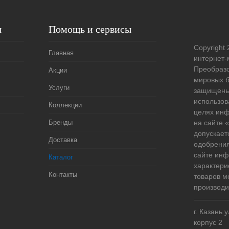
я
Помощь и сервисы
Copyright 
Главная
интернет-
Преобразо
Акции
мировых б
Услуги
защищены
использов
Коллекции
целях ин
Бренды
на сайте
допускает
Доставка
одобрения
сайте ин
Каталог
характери
Контакты
товаров м
производи
г. Казань 
корпус 2