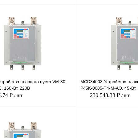
В корзину
лик
Сравнение
Купить в 1 клик
Под заказ
В избранное
тройство плавного пуска VM-30-
MCD34003 Устройство плавн
, 160кВт, 220В
P45K-0085-T4-M-AO, 45кВт,
4.74 ₽
230 543.38 ₽
/ шт
/ шт
В корзину
лик
Сравнение
Купить в 1 клик