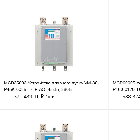
В корзину
Купить в 1 клик
Сравнение
Купить в 1 к
В избранное
Под заказ
В избранное
MCD35003 Устройство плавного пуска VM-30-
MCD60005 Ус
P45K-0085-T4-P-AO, 45кВт, 380В
P160-0170-T6
371 439.11 ₽
588 37
/ шт
В корзину
Купить в 1 клик
Сравнение
Купить в 1 к