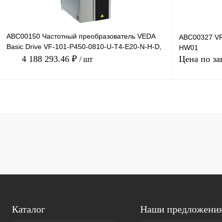
ABC00150 Частотный преобразователь VEDA
ABC00327 VF
Basic Drive VF-101-P450-0810-U-T4-E20-N-H-D,
HW01
380В, 450кВт, 8
4 188 293.46 ₽
Цена по за
/ шт
В корзину
Купить в 1 клик
Сравнение
Купить в 1 к
В избранное
Под заказ
В избранное
Каталог
Наши предложени