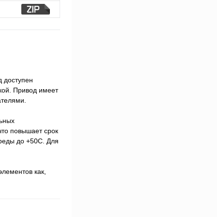
д доступен
кой. Привод имеет
ателями.
льных
что повышает срок
реды до +50С. Для
элементов как,