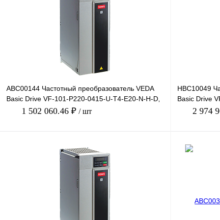
Купить в 1 клик
Сравнение
Купить в 1 к
В избранное
Под заказ
В избранное
ABC00144 Частотный преобразователь VEDA
HBC10049 Ча
Basic Drive VF-101-P220-0415-U-T4-E20-N-H-D,
Basic Drive 
380В, 220кВт, 4
380В, 400кВт,
1 502 060.46 ₽
2 974 
/ шт
В корзину
Купить в 1 клик
Сравнение
Купить в 1 к
В избранное
Под заказ
В избранное