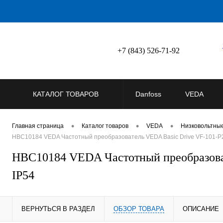
+7 (843) 526-71-92
КАТАЛОГ ТОВАРОВ
Danfoss
VEDA
•
•
•
Главная страница
Каталог товаров
VEDA
Низковольтны
HBC10184 VEDA Частотный преобразователь VEDA Basic Drive VF-101-P25
HBC10184 VEDA Частотный преобразоват
IP54
ВЕРНУТЬСЯ В РАЗДЕЛ
ОБЗОР ТОВАРА
ОПИСАНИЕ