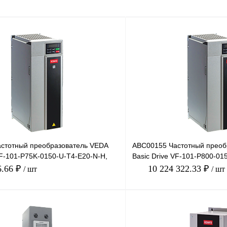
стотный преобразователь VEDA
ABC00155 Частотный преоб
VF-101-P75K-0150-U-T4-E20-N-H,
Basic Drive VF-101-P800-01
 150А
380В, 800кВт,
6.66 ₽
10 224 322.33 ₽
/ шт
/ шт
В корзину