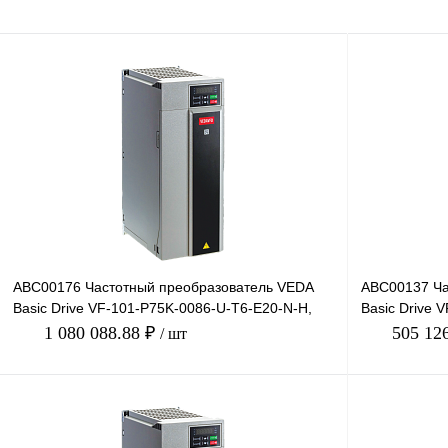
ABC00176 Частотный преобразователь VEDA
ABC00137 Ча
Basic Drive VF-101-P75K-0086-U-T6-E20-N-H,
Basic Drive 
660В, 75кВт, 86А
380В, 75кВт,
1 080 088.88 ₽
505 12
/ шт
В корзину