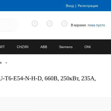
Вход
Регистрация
0
0
0
пока пусто
В корзине
ART
CHZIRI
ABB
Siemens
ONI
•
ve
-T6-E54-N-H-D, 660В, 250кВт, 235А,