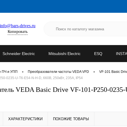
info@bars-drives.ru
Копировать
Schneider Electric
Mitsubishi Electric
ESQ
INST
•
•
е ПЧ и УПП
Преобразователи частоты VEDA VFD
VF-101 Basic Dri
0-0235-U-T6-E54-N-H-D, 660В, 250кВт, 235А, IP54
ель VEDA Basic Drive VF-101-P250-0235-U
ХАРАКТЕРИСТИКИ
ПОХОЖИЕ ТОВАРЫ