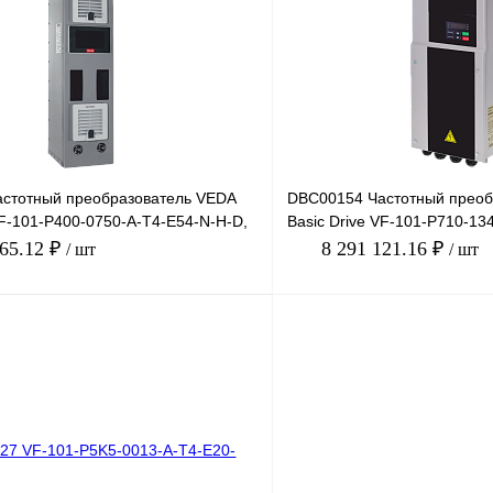
лик
Сравнение
Купить в 1 клик
Под заказ
В избранное
стотный преобразователь VEDA
DBC00154 Частотный преоб
VF-101-P400-0750-A-T4-E54-N-H-D,
Basic Drive VF-101-P710-13
 7
380В, 710кВт, 1
965.12 ₽
8 291 121.16 ₽
/ шт
/ шт
В корзину
лик
Сравнение
Купить в 1 клик
Под заказ
В избранное