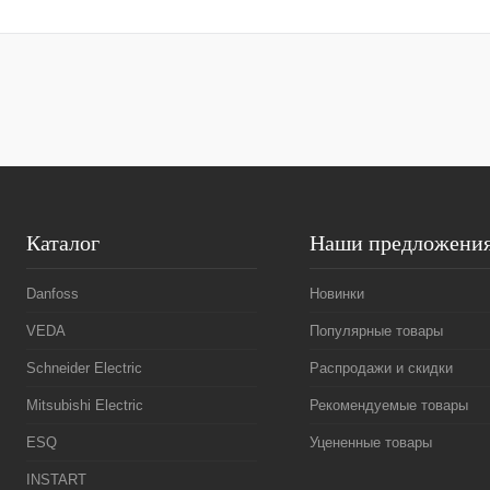
Запросить цену
Купить в 1 к
Купить в 1 клик
Сравнение
В избранное
В избранное
Под заказ
Каталог
Наши предложени
Danfoss
Новинки
VEDA
Популярные товары
Schneider Electric
Распродажи и скидки
Mitsubishi Electric
Рекомендуемые товары
ESQ
Уцененные товары
INSTART