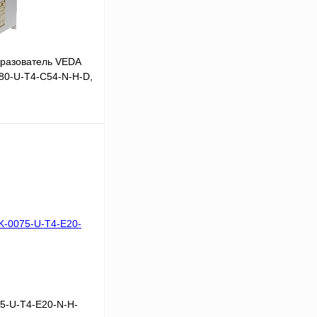
разователь VEDA
980-U-T4-C54-N-H-D,
В корзину
Сравнение
Под заказ
5-U-T4-E20-N-H-