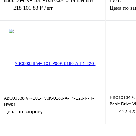
Basic Drive VF-101-P1K5-0004-U-T4-E54-B-H,
HW02
380В, 1,5кВт, 4А,
218 101.83 ₽
Цена по за
/ шт
В корзину
Купить в 1 клик
Сравнение
Купить в 1 к
В избранное
Под заказ
В избранное
HBC10134 Ча
ABC00338 VF-101-P90K-0180-A-T4-E20-N-H-
Basic Drive 
HW01
380В, 37кВт, 
Цена по запросу
452 42