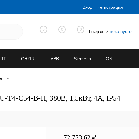
Вход
Регистрация
0
0
0
пока пусто
В корзине
ART
CHZIRI
ABB
Siemens
ONI
•
ve
T4-C54-B-H, 380В, 1,5кВт, 4А, IP54
72 773.62 ₽