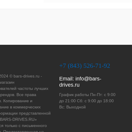
+7 (843) 526-71-92
2024 © bars-drives.ru -
Email:
info@bars-
магазин
drives.ru
вателей частоты лучших
рендов. Все права
График работы Пн-Пт: с 9:00
. Копирование и
до 21:00 Сб: с 9:00 до 18:00
ание в коммерческих
Вс: Выходной
формации представленной
 «BARS-DRIVES.RU»
ся только с письменного
. Предоставленная на