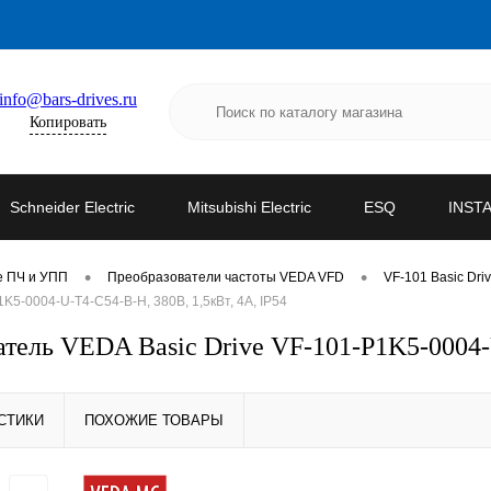
info@bars-drives.ru
Копировать
Schneider Electric
Mitsubishi Electric
ESQ
INST
•
•
е ПЧ и УПП
Преобразователи частоты VEDA VFD
VF-101 Basic Dri
5-0004-U-T4-C54-B-H, 380В, 1,5кВт, 4А, IP54
ль VEDA Basic Drive VF-101-P1K5-0004-U-
СТИКИ
ПОХОЖИЕ ТОВАРЫ