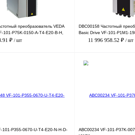
стотный преобразователь VEDA
DBC00158 Частотный преоб
VF-101-P75K-0150-A-T4-E20-B-H,
Basic Drive VF-101-P1M1-1
 150А
380В, 1100кВт,
8.91 ₽
11 996 958.52 ₽
/ шт
/ шт
В корзину
лик
Сравнение
Купить в 1 клик
Под заказ
В избранное
-101-P355-0670-U-T4-E20-N-H-D-
ABC00234 VF-101-P37K-007