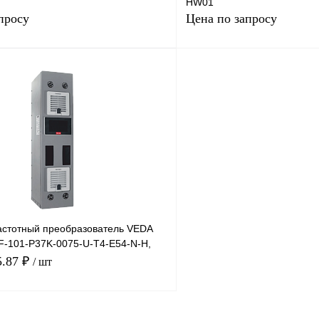
HW01
просу
Цена по запросу
Запросить цену
Запросить
лик
Сравнение
Купить в 1 клик
Под заказ
В избранное
стотный преобразователь VEDA
VF-101-P37K-0075-U-T4-E54-N-H,
75А,
5.87 ₽
/ шт
В корзину