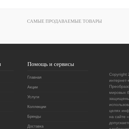
лик
Сравнение
САМЫЕ ПРОДАВАЕМЫЕ ТОВАРЫ
Под заказ
я
Помощь и сервисы
Copyright 
Главная
интернет-
Преобразо
Акции
мировых б
Услуги
защищены
использов
Коллекции
целях ин
Бренды
на сайте
допускает
Доставка
одобрения