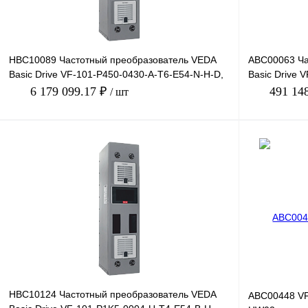
HBC10089 Частотный преобразователь VEDA
ABC00063 Ча
Basic Drive VF-101-P450-0430-A-T6-E54-N-H-D,
Basic Drive 
660В, 450кВт, 4
380В, 75кВт,
6 179 099.17 ₽
491 14
/ шт
В корзину
Купить в 1 клик
Сравнение
Купить в 1 к
В избранное
Под заказ
В избранное
HBC10124 Частотный преобразователь VEDA
ABC00448 VF