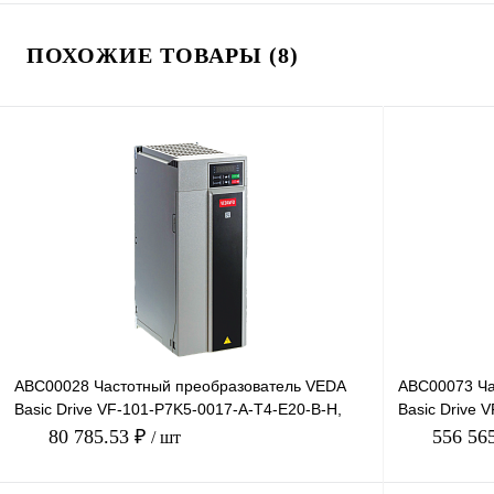
ПОХОЖИЕ ТОВАРЫ (8)
ABC00028 Частотный преобразователь VEDA
ABC00073 Ча
Basic Drive VF-101-P7K5-0017-A-T4-E20-B-H,
Basic Drive 
380В, 7,5кВт, 17А
660В, 37кВт,
80 785.53 ₽
556 56
/ шт