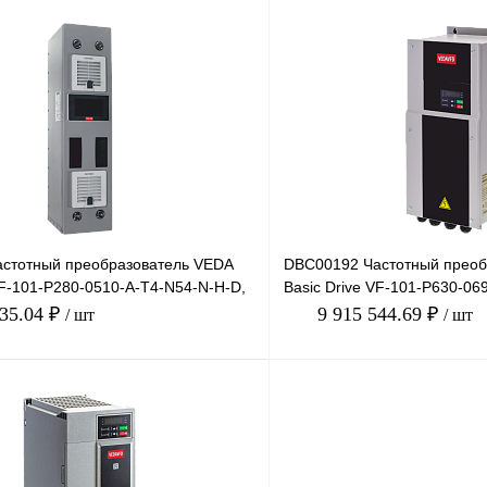
В корзину
Запросить
лик
Сравнение
Купить в 1 клик
Под заказ
В избранное
стотный преобразователь VEDA
DBC00192 Частотный преоб
VF-101-P280-0510-A-T4-N54-N-H-D,
Basic Drive VF-101-P630-06
 5
660В, 630кВт, I
535.04 ₽
9 915 544.69 ₽
/ шт
/ шт
В корзину
лик
Сравнение
Купить в 1 клик