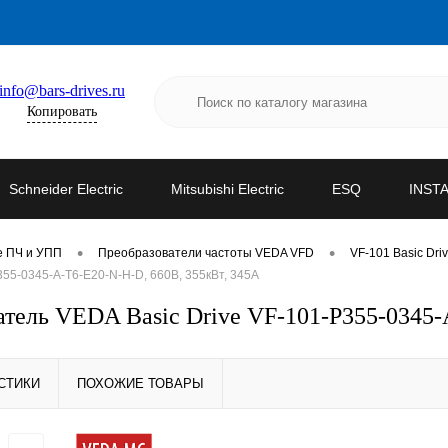
info@bars-drives.ru
Копировать
Schneider Electric
Mitsubishi Electric
ESQ
INST
•
•
е ПЧ и УПП
Преобразователи частоты VEDA VFD
VF-101 Basic Dri
5-0345-A-T6-E20-N-H-D, 660В, 355кВт, 345А
ель VEDA Basic Drive VF-101-P355-0345-A
СТИКИ
ПОХОЖИЕ ТОВАРЫ