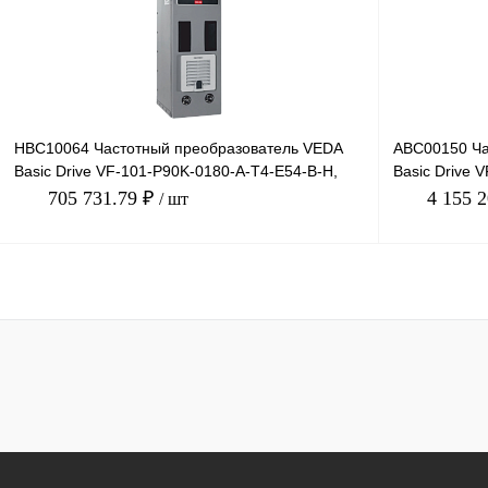
Купить в 1 клик
Сравнение
В избранное
В избранное
Под заказ
HBC10064 Частотный преобразователь VEDA
ABC00150 Ча
Basic Drive VF-101-P90K-0180-A-T4-E54-B-H,
Basic Drive 
380В, 90кВт, 180А
380В, 450кВт,
705 731.79 ₽
4 155 
/ шт
В корзину
Купить в 1 клик
Сравнение
Купить в 1 к
В избранное
Под заказ
В избранное