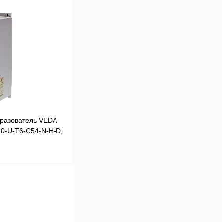
 цену
Сравнение
Под заказ
разователь VEDA
90-U-T6-C54-N-H-D,
В корзину
Сравнение