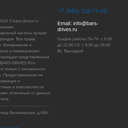
+7 (843) 526-71-92
2024 © bars-drives.ru -
Email:
info@bars-
магазин
drives.ru
вателей частоты лучших
рендов. Все права
График работы Пн-Пт: с 9:00
. Копирование и
до 21:00 Сб: с 9:00 до 18:00
ание в коммерческих
Вс: Выходной
формации представленной
 «BARS-DRIVES.RU»
ся только с письменного
. Предоставленная на
формация о
стиках и комплектности
ожет отличаться от данных
теля
улица Беломорская, д.69А,
ь на карте