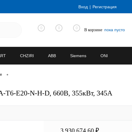
Вход
Регистрация
0
0
0
пока пусто
В корзине
ART
CHZIRI
ABB
Siemens
ONI
•
ve
-T6-E20-N-H-D, 660В, 355кВт, 345А
3 930 674.60 ₽