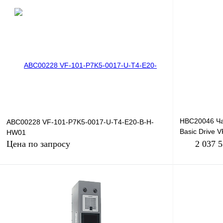
В корзину
Купить в 1 клик
Сравнение
Купить в 1 к
В избранное
Под заказ
В избранное
HBC20046 Ча
ABC00228 VF-101-P7K5-0017-U-T4-E20-B-H-
Basic Drive 
HW01
380В, 280кВт,
Цена по запросу
2 037 
Запросить цену
Купить в 1 к