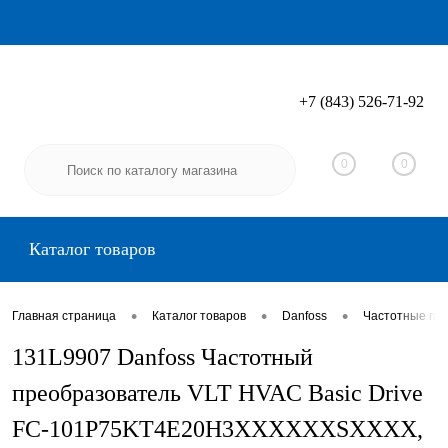
+7 (843) 526-71-92
Вход
Регистрация
0
0
Каталог товаров
•
•
•
Главная страница
Каталог товаров
Danfoss
Частотные пр
131L9907 Danfoss Частотный
преобразователь VLT HVAC Basic Drive
FC-101P75KT4E20H3XXXXXXSXXXX,